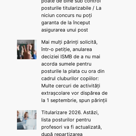
poate de bine sub control
posturile titularizabile / La
niciun concurs nu poți
garanta de la început
asigurarea unui post
Mai mulți părinți solicită,
într-o petiție, anularea
deciziei ISMB de a nu mai
acorda sumele pentru
posturile la plata cu ora din
cadrul cluburilor copiilor:
Multe cercuri de activități
extrașcolare vor dispărea de
la 1 septembrie, spun părinții
Titularizare 2026. Astăzi,
lista posturilor pentru
profesori va fi actualizată,
după repartizarea