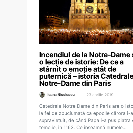
Incendiul de la Notre-Dame 
o lecție de istorie: De ce a
stârnit o emoție atât de
puternică – istoria Catedrale
Notre-Dame din Paris
23 aprilie 2019
Ioana Nicolescu
Catedrala Notre Dame din Paris are o isto
la fel de zbuciumată ca epocile cărora i-a
supraviețuit, de când Papa i-a pus piatra
temelie, în 1163. Ce înseamnă numele…