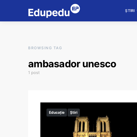
ȘTIRI
BROWSING TAG
ambasador unesco
1 post
Educație
Știri