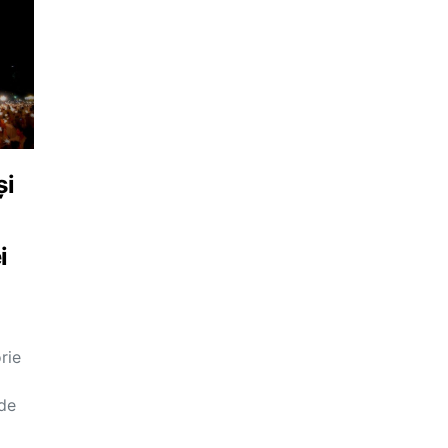
și
i
rie
 de