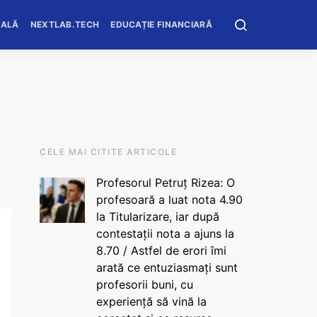
OALĂ
NEXTLAB.TECH
EDUCAȚIE FINANCIARĂ
CELE MAI CITITE ARTICOLE
Profesorul Petruț Rizea: O
profesoară a luat nota 4.90
la Titularizare, iar după
contestații nota a ajuns la
8.70 / Astfel de erori îmi
arată ce entuziasmați sunt
profesorii buni, cu
experiență să vină la