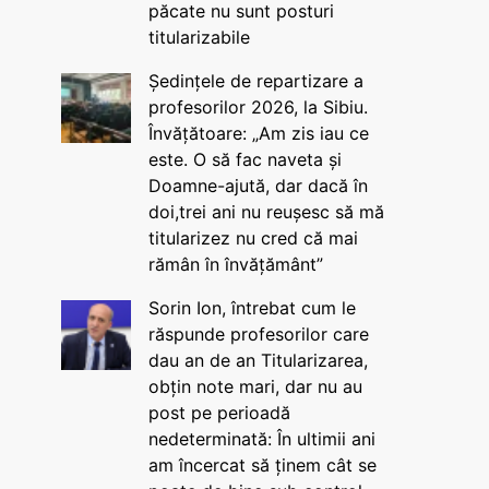
păcate nu sunt posturi
titularizabile
Ședințele de repartizare a
profesorilor 2026, la Sibiu.
Învățătoare: „Am zis iau ce
este. O să fac naveta și
Doamne-ajută, dar dacă în
doi,trei ani nu reușesc să mă
titularizez nu cred că mai
rămân în învățământ”
Sorin Ion, întrebat cum le
răspunde profesorilor care
dau an de an Titularizarea,
obțin note mari, dar nu au
post pe perioadă
nedeterminată: În ultimii ani
am încercat să ținem cât se