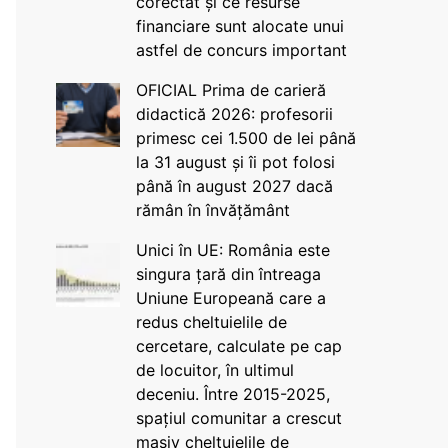
corectat și ce resurse
financiare sunt alocate unui
astfel de concurs important
OFICIAL Prima de carieră
didactică 2026: profesorii
primesc cei 1.500 de lei până
la 31 august și îi pot folosi
până în august 2027 dacă
rămân în învățământ
Unici în UE: România este
singura țară din întreaga
Uniune Europeană care a
redus cheltuielile de
cercetare, calculate pe cap
de locuitor, în ultimul
deceniu. Între 2015-2025,
spațiul comunitar a crescut
masiv cheltuielile de