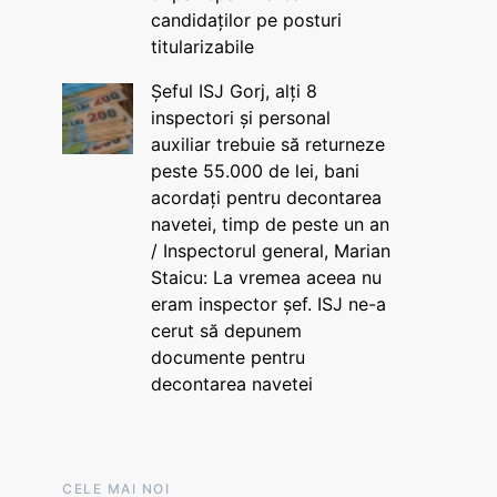
candidaților pe posturi
titularizabile
Șeful ISJ Gorj, alți 8
inspectori și personal
auxiliar trebuie să returneze
peste 55.000 de lei, bani
acordați pentru decontarea
navetei, timp de peste un an
/ Inspectorul general, Marian
Staicu: La vremea aceea nu
eram inspector șef. ISJ ne-a
cerut să depunem
documente pentru
decontarea navetei
CELE MAI NOI