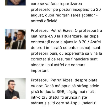
care se va face repartizarea
profesorilor pe posturi începând cu 20
august, după reorganizarea școlilor -
adresă oficială
Profesorul Petruț Rizea: O profesoară a
luat nota 4.90 la Titularizare, iar după
contestații nota a ajuns la 8.70 / Astfel
de erori îmi arată ce entuziasmați sunt
profesorii buni, cu experiență să vină la
corectat și ce resurse financiare sunt
alocate unui astfel de concurs
important
Profesorul Petruț Rizea, despre plata
cu ora: Dacă mă apuc să strâng sticle
și să le duc la SGR, câștig mai mult
într-o zi / Statul îți aruncă niște
mărunțiș și îți cere să-i spui „salariu”.