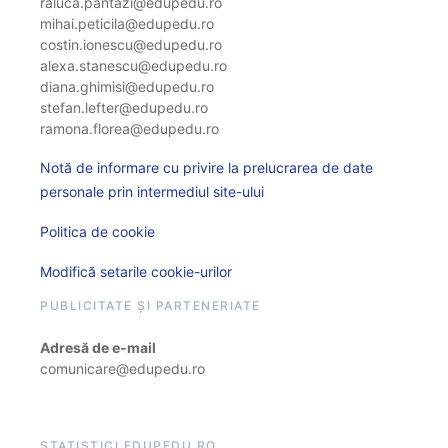
raluca.pantazi@edupedu.ro
mihai.peticila@edupedu.ro
costin.ionescu@edupedu.ro
alexa.stanescu@edupedu.ro
diana.ghimisi@edupedu.ro
stefan.lefter@edupedu.ro
ramona.florea@edupedu.ro
Notă de informare cu privire la prelucrarea de date
personale prin intermediul site-ului
Politica de cookie
Modifică setarile cookie-urilor
PUBLICITATE ȘI PARTENERIATE
Adresă de e-mail
comunicare@edupedu.ro
STATISTICI EDUPEDU.RO