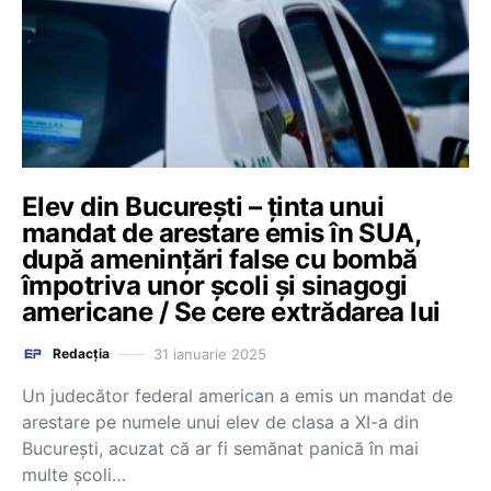
Elev din București – ținta unui
mandat de arestare emis în SUA,
după amenințări false cu bombă
împotriva unor școli și sinagogi
americane / Se cere extrădarea lui
31 ianuarie 2025
Redacția
Un judecător federal american a emis un mandat de
arestare pe numele unui elev de clasa a XI-a din
București, acuzat că ar fi semănat panică în mai
multe școli…