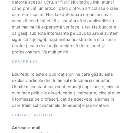
datorită acestui lucru, ar fi util să citați cu link, atunci
când preluați un articol, părți dintr-un articol sau o idee
care v-a inspirat. Noi, la EduPedu.ro ne-am asumat
această conduită etică și sperăm că și publicațiile cu
mult mai multă experiență vor face la fel. Ne bucurăm
că găsiți subiecte interesante pe Edupedu.ro și suntem
siguri că înțelegeți rugămintea noastră de a cita sursa
(cu link), ca o declarație reciprocă de respect și
profesionalism. Vă mulțumim!
DESPRE NOI
EduPedu.ro este o publicație online care găzduiește
exclusiv articole din domeniul educației și cercetării.
Urmărim constant cum sunt educați copiii noștri, cine și
cum face politicile din educație și cercetare, cine și cum
îi formează pe profesori, cât de adecvate la lumea în
care trăim sunt sistemele de educație și cercetare.
CONTACT REDACȚIE
Adrese e-mail