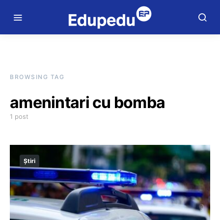
BROWSING TAG
amenintari cu bomba
1 post
Știri