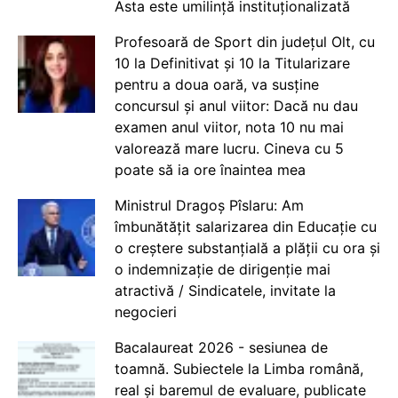
Asta este umilință instituționalizată
Profesoară de Sport din județul Olt, cu
10 la Definitivat și 10 la Titularizare
pentru a doua oară, va susține
concursul și anul viitor: Dacă nu dau
examen anul viitor, nota 10 nu mai
valorează mare lucru. Cineva cu 5
poate să ia ore înaintea mea
Ministrul Dragoș Pîslaru: Am
îmbunătățit salarizarea din Educație cu
o creștere substanțială a plății cu ora și
o indemnizație de dirigenție mai
atractivă / Sindicatele, invitate la
negocieri
Bacalaureat 2026 - sesiunea de
toamnă. Subiectele la Limba română,
real și baremul de evaluare, publicate