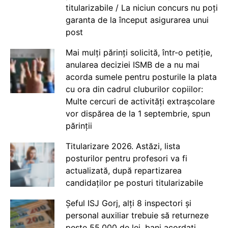
titularizabile / La niciun concurs nu poți
garanta de la început asigurarea unui
post
Mai mulți părinți solicită, într-o petiție,
anularea deciziei ISMB de a nu mai
acorda sumele pentru posturile la plata
cu ora din cadrul cluburilor copiilor:
Multe cercuri de activități extrașcolare
vor dispărea de la 1 septembrie, spun
părinții
Titularizare 2026. Astăzi, lista
posturilor pentru profesori va fi
actualizată, după repartizarea
candidaților pe posturi titularizabile
Șeful ISJ Gorj, alți 8 inspectori și
personal auxiliar trebuie să returneze
peste 55.000 de lei, bani acordați