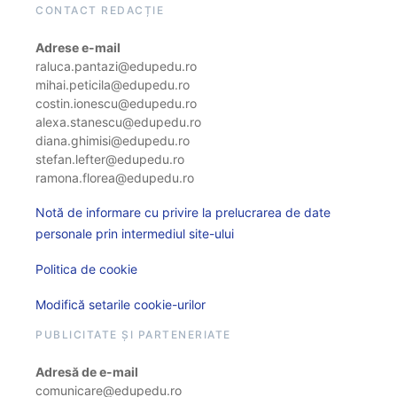
CONTACT REDACȚIE
Adrese e-mail
raluca.pantazi@edupedu.ro
mihai.peticila@edupedu.ro
costin.ionescu@edupedu.ro
alexa.stanescu@edupedu.ro
diana.ghimisi@edupedu.ro
stefan.lefter@edupedu.ro
ramona.florea@edupedu.ro
Notă de informare cu privire la prelucrarea de date
personale prin intermediul site-ului
Politica de cookie
Modifică setarile cookie-urilor
PUBLICITATE ȘI PARTENERIATE
Adresă de e-mail
comunicare@edupedu.ro