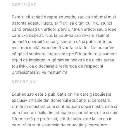
COPYRIGHT
Pentru că scrieți despre educație, sau cu atât mai mult
datorită acestui lucru, ar fi util să citați cu link, atunci
când preluați un articol, părți dintr-un articol sau o idee
care v-a inspirat. Noi, la EduPedu.ro ne-am asumat
această conduită etică și sperăm că și publicațiile cu
mult mai multă experiență vor face la fel. Ne bucurăm
că găsiți subiecte interesante pe Edupedu.ro și suntem
siguri că înțelegeți rugămintea noastră de a cita sursa
(cu link), ca o declarație reciprocă de respect și
profesionalism. Vă mulțumim!
DESPRE NOI
EduPedu.ro este o publicație online care găzduiește
exclusiv articole din domeniul educației și cercetării.
Urmărim constant cum sunt educați copiii noștri, cine și
cum face politicile din educație și cercetare, cine și cum
îi formează pe profesori, cât de adecvate la lumea în
care trăim sunt sistemele de educație și cercetare.