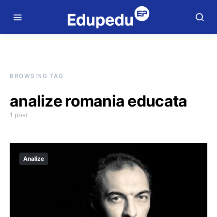
BROWSING TAG
analize romania educata
1 post
Analize