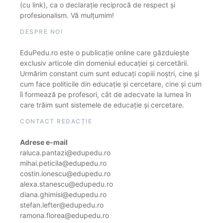
(cu link), ca o declarație reciprocă de respect și
profesionalism. Vă mulțumim!
DESPRE NOI
EduPedu.ro este o publicație online care găzduiește
exclusiv articole din domeniul educației și cercetării.
Urmărim constant cum sunt educați copiii noștri, cine și
cum face politicile din educație și cercetare, cine și cum
îi formează pe profesori, cât de adecvate la lumea în
care trăim sunt sistemele de educație și cercetare.
CONTACT REDACȚIE
Adrese e-mail
raluca.pantazi@edupedu.ro
mihai.peticila@edupedu.ro
costin.ionescu@edupedu.ro
alexa.stanescu@edupedu.ro
diana.ghimisi@edupedu.ro
stefan.lefter@edupedu.ro
ramona.florea@edupedu.ro