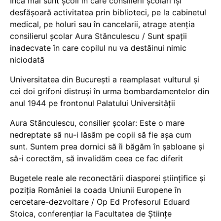
Încă mai sunt școli în care consilierii școlari își
desfășoară activitatea prin biblioteci, pe la cabinetul
medical, pe holuri sau în cancelarii, atrage atenția
consilierul școlar Aura Stănculescu / Sunt spații
inadecvate în care copilul nu va destăinui nimic
niciodată
Universitatea din București a reamplasat vulturul și
cei doi grifoni distruși în urma bombardamentelor din
anul 1944 pe frontonul Palatului Universității
Aura Stănculescu, consilier școlar: Este o mare
nedreptate să nu-i lăsăm pe copii să fie așa cum
sunt. Suntem prea dornici să îi băgăm în șabloane și
să-i corectăm, să invalidăm ceea ce fac diferit
Bugetele reale ale reconectării diasporei științifice și
poziția României la coada Uniunii Europene în
cercetare-dezvoltare / Op Ed Profesorul Eduard
Stoica, conferențiar la Facultatea de Științe