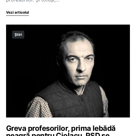
Vezi articolul
Știri
Greva profesorilor, prima lebădă
neagră pentru Ciolacu. PSD se