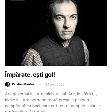
Împărate, ești gol!
24 mai 2023
Cristian Pantazi
Are guvernul lui. Are ministrul lui. Are, în sfârșit, și
legile lui. Are aproape toată presa la picioare,
cumpărată cu bani care ar fi putut acoperi salariile
profesorilor. Și totuși,…