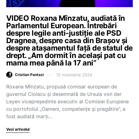
VIDEO Roxana Mînzatu, audiată în
Parlamentul European. Întrebări
despre legile anti-justiție ale PSD
Dragnea, despre casa din Brașov și
despre atașamentul față de statul de
drept. „Am dormit în același pat cu
mama mea până la 17 ani”
12 noiembrie 2024
Cristian Pantazi
Roxana Mînzatu, propusă comisar european de
guvernul Ciolacu și desemnată de Ursula von der
Leyen vicepreşedinte executiv al Comisiei Europene
cu portofoliul „Oameni, competenţe şi pregătire”, a
fost audiată marți…
Vezi articolul