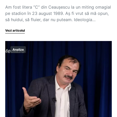
Am fost litera ”C” din Ceaușescu la un miting omagial
pe stadion în 23 august 1989. Aș fi vrut să mă opun,
să huidui, să fluier, dar nu puteam. Ideologia…
Vezi articolul
Analize