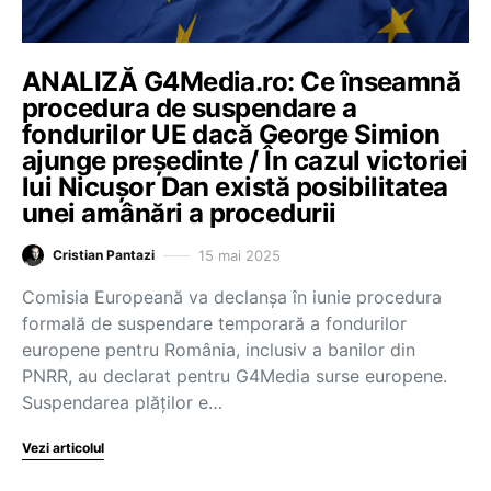
ANALIZĂ G4Media.ro: Ce înseamnă
procedura de suspendare a
fondurilor UE dacă George Simion
ajunge preşedinte / În cazul victoriei
lui Nicuşor Dan există posibilitatea
unei amânări a procedurii
15 mai 2025
Cristian Pantazi
Comisia Europeană va declanşa în iunie procedura
formală de suspendare temporară a fondurilor
europene pentru România, inclusiv a banilor din
PNRR, au declarat pentru G4Media surse europene.
Suspendarea plăţilor e…
Vezi articolul