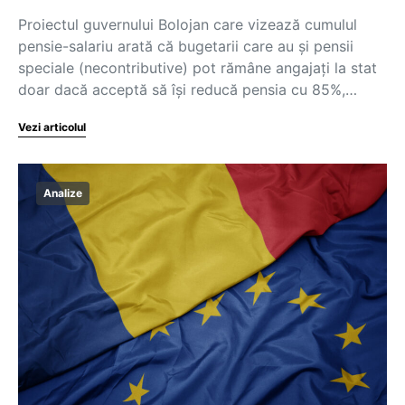
Proiectul guvernului Bolojan care vizează cumulul
pensie-salariu arată că bugetarii care au și pensii
speciale (necontributive) pot rămâne angajați la stat
doar dacă acceptă să își reducă pensia cu 85%,…
Vezi articolul
Analize