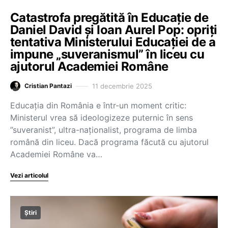
Catastrofa pregătită în Educație de
Daniel David și Ioan Aurel Pop: opriți
tentativa Ministerului Educației de a
impune „suveranismul” în liceu cu
ajutorul Academiei Române
11 decembrie 2025
Cristian Pantazi
Educația din România e într-un moment critic:
Ministerul vrea să ideologizeze puternic în sens
”suveranist”, ultra-naționalist, programa de limba
română din liceu. Dacă programa făcută cu ajutorul
Academiei Române va…
Vezi articolul
Știri