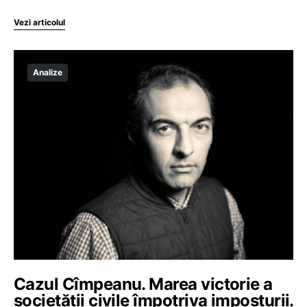
Vezi articolul
Analize
Cazul Cîmpeanu. Marea victorie a
societății civile împotriva imposturii.