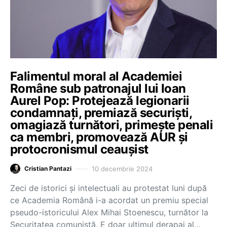
Falimentul moral al Academiei
Române sub patronajul lui Ioan
Aurel Pop: Protejează legionarii
condamnați, premiază securiști,
omagiază turnători, primește penali
ca membri, promovează AUR și
protocronismul ceaușist
10 decembrie 2024
Cristian Pantazi
Zeci de istorici și intelectuali au protestat luni după
ce Academia Română i-a acordat un premiu special
pseudo-istoricului Alex Mihai Stoenescu, turnător la
Securitatea comunistă. E doar ultimul derapaj al…