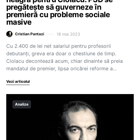
pregătește să guverneze în
premieră cu probleme sociale
masive
18 mai 2023
Cristian Pantazi
Cu 2.400 de lei net salariul pentru profesorii
debutanți, greva era doar o chestiune de timp.
Ciolacu decontează acum, chiar dinainte să preia
mandatul de premier, lipsa oricărei reforme a…
Vezi articolul
Analize