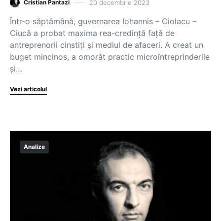
20 decembrie 2023
Cristian Pantazi
Într-o săptămână, guvernarea Iohannis – Ciolacu –
Ciucă a probat maxima rea-credință față de
antreprenorii cinstiți și mediul de afaceri. A creat un
buget mincinos, a omorât practic microîntreprinderile
și…
Vezi articolul
Analize