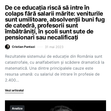
De ce educația riscă să intre în
colaps fără salarii mărite: veniturile
sunt umilitoare, absolvenții buni fug
de catedră, profesorii sunt
îmbătrâniți, în școli sunt sute de
pensionari sau necalificați
31 mai 2023
Cristian Pantazi
Rezultatele sistemului de educație din România sunt
catastrofale, cu analfabetism și scădere dramatică la
matematică. Una dintre principalele cauze este
resursa umană: cu salariul de intrare în profesie de
2.400…
Vezi articolul
Analize