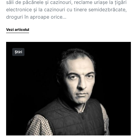
săli de păcănele și cazinouri, reclame uriașe la țigări
electronice și la cazinouri cu tinere semidezbrăcate,
droguri în aproape orice…
Vezi articolul
Știri