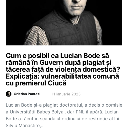
Cum e posibil ca Lucian Bode să
rămână în Guvern după plagiat și
tăcerea față de violența domestică?
Explicația: vulnerabilitatea comună
cu premierul Ciucă
11 ianuarie 2023
Cristian Pantazi
Lucian Bode și-a plagiat doctoratul, a decis o comisie
a Universității Babeș Bolyai, dar PNL îl apără. Lucian
Bode a tăcut în scandalul ordinului de restricție al lui
Silviu Mănăstire,…