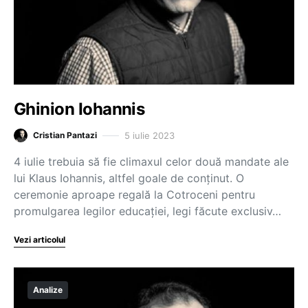
Ghinion Iohannis
5 iulie 2023
Cristian Pantazi
4 iulie trebuia să fie climaxul celor două mandate ale
lui Klaus Iohannis, altfel goale de conținut. O
ceremonie aproape regală la Cotroceni pentru
promulgarea legilor educației, legi făcute exclusiv…
Vezi articolul
Analize