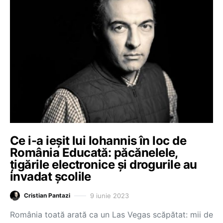
Ce i-a ieșit lui Iohannis în loc de
România Educată: păcănelele,
țigările electronice și drogurile au
invadat școlile
9 iunie 2023
Cristian Pantazi
România toată arată ca un Las Vegas scăpătat: mii de