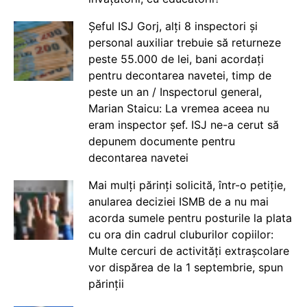
Șeful ISJ Gorj, alți 8 inspectori și
personal auxiliar trebuie să returneze
peste 55.000 de lei, bani acordați
pentru decontarea navetei, timp de
peste un an / Inspectorul general,
Marian Staicu: La vremea aceea nu
eram inspector șef. ISJ ne-a cerut să
depunem documente pentru
decontarea navetei
Mai mulți părinți solicită, într-o petiție,
anularea deciziei ISMB de a nu mai
acorda sumele pentru posturile la plata
cu ora din cadrul cluburilor copiilor:
Multe cercuri de activități extrașcolare
vor dispărea de la 1 septembrie, spun
părinții