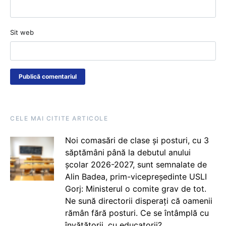
Sit web
CELE MAI CITITE ARTICOLE
Noi comasări de clase și posturi, cu 3
săptămâni până la debutul anului
școlar 2026-2027, sunt semnalate de
Alin Badea, prim-vicepreședinte USLI
Gorj: Ministerul o comite grav de tot.
Ne sună directorii disperați că oamenii
rămân fără posturi. Ce se întâmplă cu
învățătorii, cu educatorii?