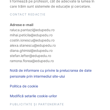
îi formează pe profesori, cât de adecvate la lumea în
care trăim sunt sistemele de educație și cercetare.
CONTACT REDACȚIE
Adrese e-mail
raluca.pantazi@edupedu.ro
mihai.peticila@edupedu.ro
costin.ionescu@edupedu.ro
alexa.stanescu@edupedu.ro
diana.ghimisi@edupedu.ro
stefan.lefter@edupedu.ro
ramona.florea@edupedu.ro
Notă de informare cu privire la prelucrarea de date
personale prin intermediul site-ului
Politica de cookie
Modifică setarile cookie-urilor
PUBLICITATE ȘI PARTENERIATE