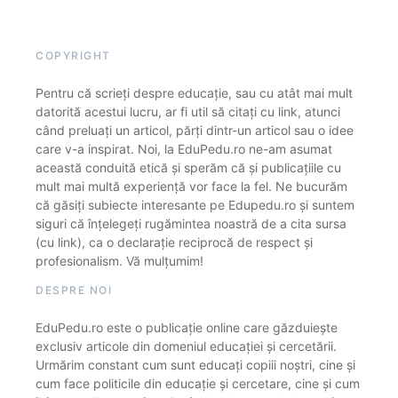
COPYRIGHT
Pentru că scrieți despre educație, sau cu atât mai mult
datorită acestui lucru, ar fi util să citați cu link, atunci
când preluați un articol, părți dintr-un articol sau o idee
care v-a inspirat. Noi, la EduPedu.ro ne-am asumat
această conduită etică și sperăm că și publicațiile cu
mult mai multă experiență vor face la fel. Ne bucurăm
că găsiți subiecte interesante pe Edupedu.ro și suntem
siguri că înțelegeți rugămintea noastră de a cita sursa
(cu link), ca o declarație reciprocă de respect și
profesionalism. Vă mulțumim!
DESPRE NOI
EduPedu.ro este o publicație online care găzduiește
exclusiv articole din domeniul educației și cercetării.
Urmărim constant cum sunt educați copiii noștri, cine și
cum face politicile din educație și cercetare, cine și cum