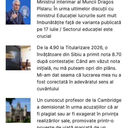
Ministrul interimar al Muncii Dragos
Pîslaru: În urma ultimelor discuții cu
ministrul Educației lucrurile sunt mult
îmbunătățite față de varianta publicată
pe 17 iulie / Sectorul educației este
crucial
De la 4.90 la Titularizare 2026, o
învățătoare din Sibiu a primit nota 8.70
după contestație: Când am văzut nota
inițială, nu mă puteam opri din plâns.
Mi-am dat seama că lucrarea mea nu a
fost corectată în adevăratul sens al
cuvântului
Un cunoscut profesor de la Cambridge
a demisionat în urma acuzațiilor că ar
fi plagiat sau ar fi exagerat în privința
realizărilor sale, promovate printr-o
poveste de viață marcată de un