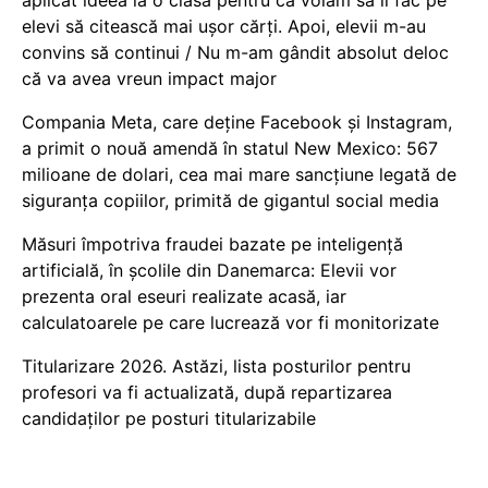
aplicat ideea la o clasă pentru că voiam să îi fac pe
elevi să citească mai ușor cărți. Apoi, elevii m-au
convins să continui / Nu m-am gândit absolut deloc
că va avea vreun impact major
Compania Meta, care deține Facebook și Instagram,
a primit o nouă amendă în statul New Mexico: 567
milioane de dolari, cea mai mare sancțiune legată de
siguranța copiilor, primită de gigantul social media
Măsuri împotriva fraudei bazate pe inteligență
artificială, în școlile din Danemarca: Elevii vor
prezenta oral eseuri realizate acasă, iar
calculatoarele pe care lucrează vor fi monitorizate
Titularizare 2026. Astăzi, lista posturilor pentru
profesori va fi actualizată, după repartizarea
candidaților pe posturi titularizabile