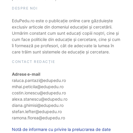
DESPRE NOI
EduPedu.ro este o publicație online care găzduiește
exclusiv articole din domeniul educației și cercetării.
Urmărim constant cum sunt educați copiii noștri, cine și
cum face politicile din educație și cercetare, cine și cum
îi formează pe profesori, cât de adecvate la lumea în
care trăim sunt sistemele de educație și cercetare.
CONTACT REDACȚIE
Adrese e-mail
raluca.pantazi@edupedu.ro
mihai.peticila@edupedu.ro
costin.ionescu@edupedu.ro
alexa.stanescu@edupedu.ro
diana.ghimisi@edupedu.ro
stefan.lefter@edupedu.ro
ramona.florea@edupedu.ro
Notă de informare cu privire la prelucrarea de date