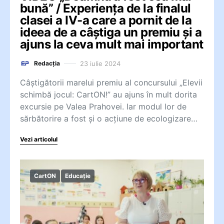
bună” / Experiența de la finalul
clasei a IV-a care a pornit de la
ideea de a câștiga un premiu și a
ajuns la ceva mult mai important
23 iulie 2024
Redacția
Câștigătorii marelui premiu al concursului „Elevii
schimbă jocul: CartON!” au ajuns în mult dorita
excursie pe Valea Prahovei. Iar modul lor de
sărbătorire a fost și o acțiune de ecologizare…
Vezi articolul
CartON
Educație