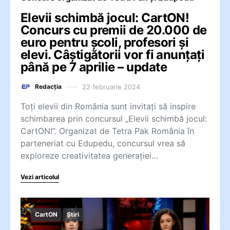
Elevii schimbă jocul: CartON!
Concurs cu premii de 20.000 de
euro pentru școli, profesori și
elevi. Câștigătorii vor fi anunțați
până pe 7 aprilie – update
22 februarie 2024
Redacția
Toți elevii din România sunt invitați să inspire
schimbarea prin concursul „Elevii schimbă jocul:
CartON!”. Organizat de Tetra Pak România în
parteneriat cu Edupedu, concursul vrea să
exploreze creativitatea generației…
Vezi articolul
CartON
Știri