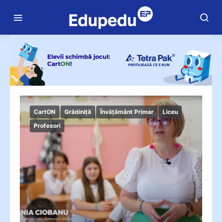
CartON
Grădiniță
Învățământ Primar
Liceu
Profesori