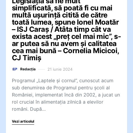
Legislația să fie mult
simplificată, să poată fi cu mai
multă ușurință citită de către
toată lumea, spune Ionel Moatăr
– ISJ Caraș / Atâta timp cât va
exista acest „preț cel mai mic”, s-
ar putea să nu avem și calitatea
cea mai bună – Cornelia Micicoi,
CJ Timiș
21 iunie 2024
Redacția
Programul „Laptele și cornul”, cunoscut acum
sub denumirea de Programul pentru școli al
României, implementat încă din 2002, a jucat un
rol crucial în alimentația zilnică a elevilor
români. După…
Vezi articolul