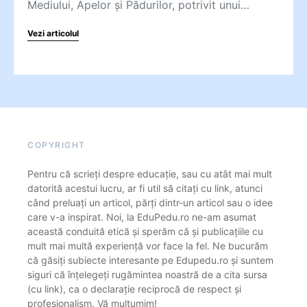
Mediului, Apelor și Pădurilor, potrivit unui…
Vezi articolul
COPYRIGHT
Pentru că scrieți despre educație, sau cu atât mai mult
datorită acestui lucru, ar fi util să citați cu link, atunci
când preluați un articol, părți dintr-un articol sau o idee
care v-a inspirat. Noi, la EduPedu.ro ne-am asumat
această conduită etică și sperăm că și publicațiile cu
mult mai multă experiență vor face la fel. Ne bucurăm
că găsiți subiecte interesante pe Edupedu.ro și suntem
siguri că înțelegeți rugămintea noastră de a cita sursa
(cu link), ca o declarație reciprocă de respect și
profesionalism. Vă mulțumim!