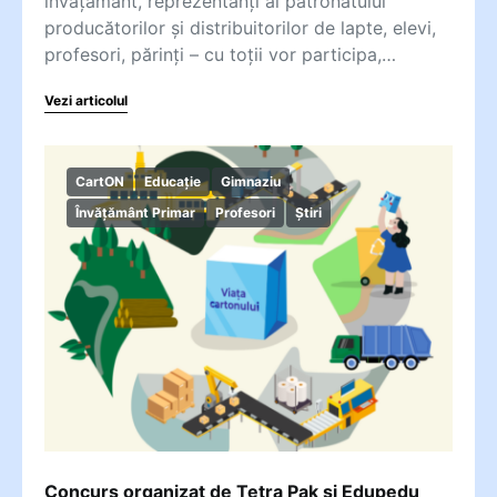
învățământ, reprezentanți ai patronatului
producătorilor și distribuitorilor de lapte, elevi,
profesori, părinți – cu toții vor participa,…
Vezi articolul
CartON
Educație
Gimnaziu
Învățământ Primar
Profesori
Știri
Concurs organizat de Tetra Pak și Edupedu