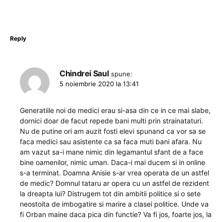
Reply
Chindrei Saul
spune:
5 noiembrie 2020 la 13:41
Generatiile noi de medici erau si-asa din ce in ce mai slabe,
dornici doar de facut repede bani multi prin strainataturi.
Nu de putine ori am auzit fosti elevi spunand ca vor sa se
faca medici sau asistente ca sa faca muti bani afara. Nu
am vazut sa-i mane nimic din legamantul sfant de a face
bine oamenilor, nimic uman. Daca-i mai ducem si in online
s-a terminat. Doamna Anisie s-ar vrea operata de un astfel
de medic? Domnul tataru ar opera cu un astfel de rezident
la dreapta lui? Distrugem tot din ambitii politice si o sete
neostoita de imbogatire si marire a clasei politice. Unde va
fi Orban maine daca pica din functie? Va fi jos, foarte jos, la