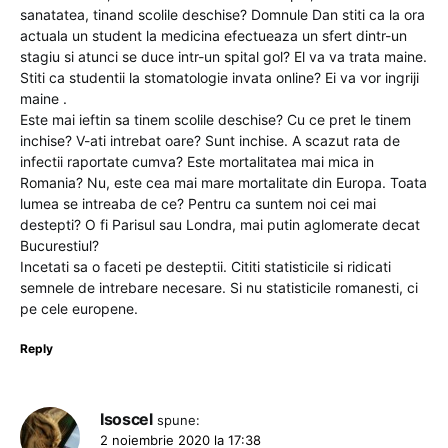
sanatatea, tinand scolile deschise? Domnule Dan stiti ca la ora
actuala un student la medicina efectueaza un sfert dintr-un
stagiu si atunci se duce intr-un spital gol? El va va trata maine.
Stiti ca studentii la stomatologie invata online? Ei va vor ingriji
maine .
Este mai ieftin sa tinem scolile deschise? Cu ce pret le tinem
inchise? V-ati intrebat oare? Sunt inchise. A scazut rata de
infectii raportate cumva? Este mortalitatea mai mica in
Romania? Nu, este cea mai mare mortalitate din Europa. Toata
lumea se intreaba de ce? Pentru ca suntem noi cei mai
destepti? O fi Parisul sau Londra, mai putin aglomerate decat
Bucurestiul?
Incetati sa o faceti pe desteptii. Cititi statisticile si ridicati
semnele de intrebare necesare. Si nu statisticile romanesti, ci
pe cele europene.
Reply
Isoscel
spune:
2 noiembrie 2020 la 17:38