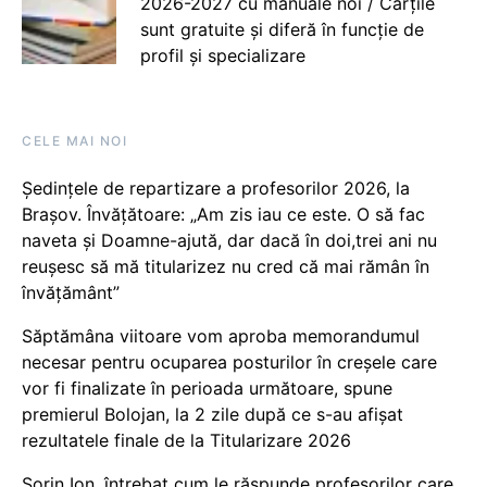
2026-2027 cu manuale noi / Cărțile
sunt gratuite și diferă în funcție de
profil și specializare
CELE MAI NOI
Ședințele de repartizare a profesorilor 2026, la
Brașov. Învățătoare: „Am zis iau ce este. O să fac
naveta și Doamne-ajută, dar dacă în doi,trei ani nu
reușesc să mă titularizez nu cred că mai rămân în
învățământ”
Săptămâna viitoare vom aproba memorandumul
necesar pentru ocuparea posturilor în creșele care
vor fi finalizate în perioada următoare, spune
premierul Bolojan, la 2 zile după ce s-au afișat
rezultatele finale de la Titularizare 2026
Sorin Ion, întrebat cum le răspunde profesorilor care