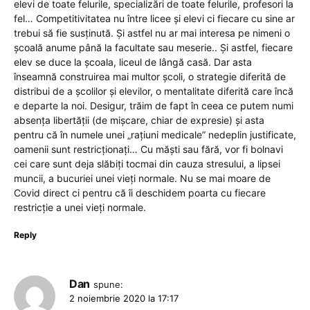
elevi de toate felurile, specializări de toate felurile, profesori la
fel… Competitivitatea nu între licee și elevi ci fiecare cu sine ar
trebui să fie susținută. Și astfel nu ar mai interesa pe nimeni o
școală anume până la facultate sau meserie.. Și astfel, fiecare
elev se duce la școala, liceul de lângă casă. Dar asta
înseamnă construirea mai multor școli, o strategie diferită de
distribui de a școlilor și elevilor, o mentalitate diferită care încă
e departe la noi. Desigur, trăim de fapt în ceea ce putem numi
absența libertății (de mișcare, chiar de expresie) și asta
pentru că în numele unei „rațiuni medicale” nedeplin justificate,
oamenii sunt restricționați… Cu măști sau fără, vor fi bolnavi
cei care sunt deja slăbiți tocmai din cauza stresului, a lipsei
muncii, a bucuriei unei vieți normale. Nu se mai moare de
Covid direct ci pentru că îi deschidem poarta cu fiecare
restricție a unei vieți normale.
Reply
Dan
spune:
2 noiembrie 2020 la 17:17