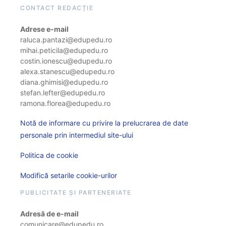
CONTACT REDACȚIE
Adrese e-mail
raluca.pantazi@edupedu.ro
mihai.peticila@edupedu.ro
costin.ionescu@edupedu.ro
alexa.stanescu@edupedu.ro
diana.ghimisi@edupedu.ro
stefan.lefter@edupedu.ro
ramona.florea@edupedu.ro
Notă de informare cu privire la prelucrarea de date
personale prin intermediul site-ului
Politica de cookie
Modifică setarile cookie-urilor
PUBLICITATE ȘI PARTENERIATE
Adresă de e-mail
comunicare@edupedu.ro