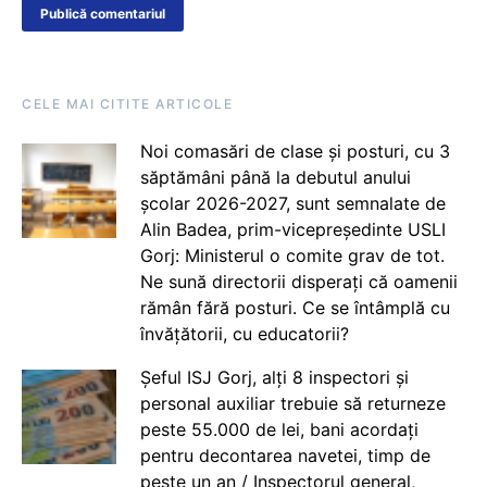
CELE MAI CITITE ARTICOLE
Noi comasări de clase și posturi, cu 3
săptămâni până la debutul anului
școlar 2026-2027, sunt semnalate de
Alin Badea, prim-vicepreședinte USLI
Gorj: Ministerul o comite grav de tot.
Ne sună directorii disperați că oamenii
rămân fără posturi. Ce se întâmplă cu
învățătorii, cu educatorii?
Șeful ISJ Gorj, alți 8 inspectori și
personal auxiliar trebuie să returneze
peste 55.000 de lei, bani acordați
pentru decontarea navetei, timp de
peste un an / Inspectorul general,