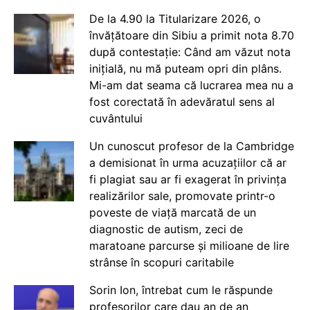
De la 4.90 la Titularizare 2026, o
învățătoare din Sibiu a primit nota 8.70
după contestație: Când am văzut nota
inițială, nu mă puteam opri din plâns.
Mi-am dat seama că lucrarea mea nu a
fost corectată în adevăratul sens al
cuvântului
Un cunoscut profesor de la Cambridge
a demisionat în urma acuzațiilor că ar
fi plagiat sau ar fi exagerat în privința
realizărilor sale, promovate printr-o
poveste de viață marcată de un
diagnostic de autism, zeci de
maratoane parcurse și milioane de lire
strânse în scopuri caritabile
Sorin Ion, întrebat cum le răspunde
profesorilor care dau an de an