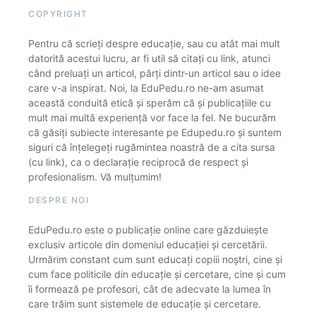
COPYRIGHT
Pentru că scrieți despre educație, sau cu atât mai mult
datorită acestui lucru, ar fi util să citați cu link, atunci
când preluați un articol, părți dintr-un articol sau o idee
care v-a inspirat. Noi, la EduPedu.ro ne-am asumat
această conduită etică și sperăm că și publicațiile cu
mult mai multă experiență vor face la fel. Ne bucurăm
că găsiți subiecte interesante pe Edupedu.ro și suntem
siguri că înțelegeți rugămintea noastră de a cita sursa
(cu link), ca o declarație reciprocă de respect și
profesionalism. Vă mulțumim!
DESPRE NOI
EduPedu.ro este o publicație online care găzduiește
exclusiv articole din domeniul educației și cercetării.
Urmărim constant cum sunt educați copiii noștri, cine și
cum face politicile din educație și cercetare, cine și cum
îi formează pe profesori, cât de adecvate la lumea în
care trăim sunt sistemele de educație și cercetare.