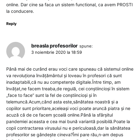
online. Dar cine sa faca un sistem functional, ca avem PROSTI
la conducere.
Reply
breasla profesorilor
spune:
3 noiembrie 2020 la 18:59
Până mai de curând erau voci care spuneau că sistemul online
va revoluţiona învăţământul şi loveau în profesori că sunt
inadaptabili,că nu au competenţe digitale.Între timp, am
învăţat,ne facem treaba,de regulă, cei conştiincioşi în sistem
„face to face” sunt la fel de conştiincioşi şi în
telemuncă.Acum,când asta este,sănătatea noastră şi a
copiilor sunt prioritare,aceleaşi voci poate aruncă piatra şi ne
acuză că de ce facem şcoală online.Până la sfârşitul
pandemiei aceasta e cea mai bună variantă posibilă.Poate la
copii contractarea virusului nu e periculoasă,dar la sănătatea
profesorilor se gândeşte cineva?Îmi pare rău,n-am depus