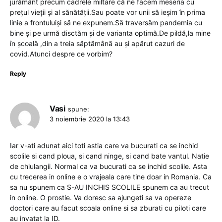
jurământ precum cadrele miltare că ne facem meseria cu
preţul vieţii şi al sănătăţii.Sau poate vor unii să ieşim în prima
linie a frontuluişi să ne expunem.Să traversăm pandemia cu
bine şi pe urmă disctăm şi de varianta optimă.De pildă,la mine
în şcoală ,din a treia săptămână au şi apărut cazuri de
covid.Atunci despre ce vorbim?
Reply
Vasi
spune:
3 noiembrie 2020 la 13:43
Iar v-ati adunat aici toti astia care va bucurati ca se inchid
scolile si cand ploua, si cand ninge, si cand bate vantul. Natie
de chiulangii. Normal ca va bucurati ca se inchid scolile. Asta
cu trecerea in online e o vrajeala care tine doar in Romania. Ca
sa nu spunem ca S-AU INCHIS SCOLILE spunem ca au trecut
in online. O prostie. Va doresc sa ajungeti sa va opereze
doctori care au facut scoala online si sa zburati cu piloti care
au invatat la ID.