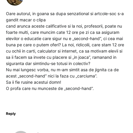
Oare autorul, in goana sa dupa senzational si artcole-soc s-a
gandit macar o clipa
cand arunca aceste calificative si la noi, profesorii, poate nu
foarte multi, care muncim cate 12 ore pe zi ca sa asiguram
elevilor o educatie care sigur nu e „second-hand”, ci cea mai
buna pe care o putem oferi? La noi, ridicolii, care stam 12 ore
cu ochii in carti, calculator si internet, ca sa motivam elevii si
sa ii facem sa invete cu placere si „in joaca”, ramanand in
siguranta dar simtindu-se totusi in colectiv?
Nu mai lungesc vorba, nu m-am simtit asa de jignita ca de
acest „second-hand” nici la faza cu „carciuma”.
Sa ii fie rusine acestui domn!
O profa care nu munceste de „second-hand”.
Reply