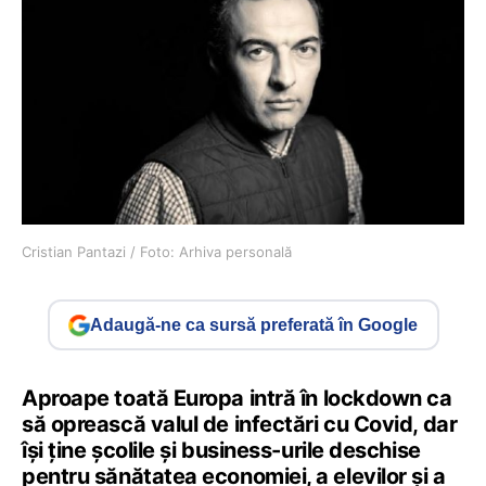
Cristian Pantazi / Foto: Arhiva personală
Adaugă-ne ca sursă preferată în Google
Aproape toată Europa intră în lockdown ca
să oprească valul de infectări cu Covid, dar
își ține școlile și business-urile deschise
pentru sănătatea economiei, a elevilor și a