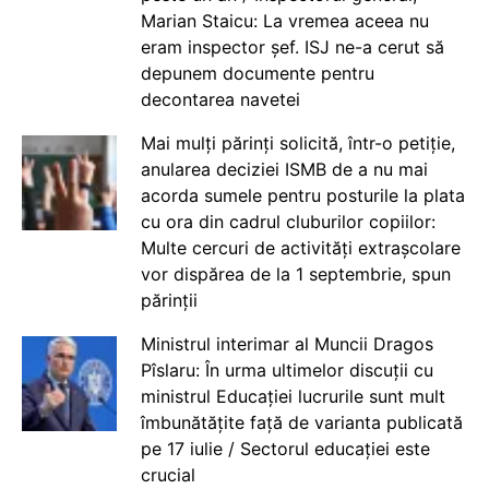
Marian Staicu: La vremea aceea nu
eram inspector șef. ISJ ne-a cerut să
depunem documente pentru
decontarea navetei
Mai mulți părinți solicită, într-o petiție,
anularea deciziei ISMB de a nu mai
acorda sumele pentru posturile la plata
cu ora din cadrul cluburilor copiilor:
Multe cercuri de activități extrașcolare
vor dispărea de la 1 septembrie, spun
părinții
Ministrul interimar al Muncii Dragos
Pîslaru: În urma ultimelor discuții cu
ministrul Educației lucrurile sunt mult
îmbunătățite față de varianta publicată
pe 17 iulie / Sectorul educației este
crucial