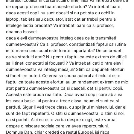
interesul copiilor in cursul scolii online, insa va intrebati oare de
ce depun profesorii toate aceste eforturi? Va intrebati oare
daca acesti copii nu sunt obositi si nu pot sta cu ochii in
laptop, tableta sau calculator, atat cat ar trebui pentru a
intelege lectia predata? Va intrebati oare ca si profesor,
doamna Isoscel
daca elevii dumneavoastra inteleg ceea ce le transmiteti
dumneavoastra? Ca si profesor, constientizati faptul ca rutina
in formarea unui copil este foarte importanta? De ce credeti
ca va straduiti atat? Nu pentru faptul ca este extrem de dificil
sa ii tineti conectati si focusati ? Va intrebati cati dintre elevii
dumneavoastra va inteleg mesajul? Stim ca depuneti eforturi
si faceti ce puteti. Ce vrea sa spuna autorul articolului este
faptul ca toate aceste eforturi au un randament extrem de mic
atat pentru dumneavoastra ca si dascali, cat si pentru copii.
Aceasta este cruda realitate. Daca aveati copii care abia isi
insuseau basic- ul pentru a trece clasa, acum ei sunt ca si
perduti. Sigur ii veti trece clasa, cu sprijinul ministerului, dar ei
sunt de fapt repetenti. O stiti si dumneavoastra, o stim si noi,
ca si parinti. Aici nu este vorba despre elogii, este vorba
despre o miscare sociala care va avea repercursiuni.
Domnule Dan, chiar credeti ca restul Europei, isi risca