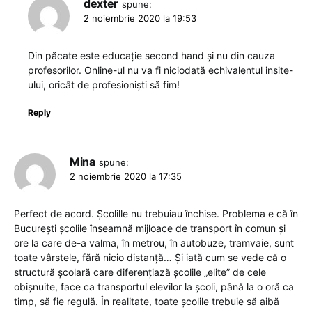
dexter
spune:
2 noiembrie 2020 la 19:53
Din păcate este educație second hand și nu din cauza
profesorilor. Online-ul nu va fi niciodată echivalentul insite-
ului, oricât de profesioniști să fim!
Reply
Mina
spune:
2 noiembrie 2020 la 17:35
Perfect de acord. Școlille nu trebuiau închise. Problema e că în
București școlile înseamnă mijloace de transport în comun și
ore la care de-a valma, în metrou, în autobuze, tramvaie, sunt
toate vârstele, fără nicio distanță… Și iată cum se vede că o
structură școlară care diferențiază școlile „elite” de cele
obișnuite, face ca transportul elevilor la școli, până la o oră ca
timp, să fie regulă. În realitate, toate școlile trebuie să aibă