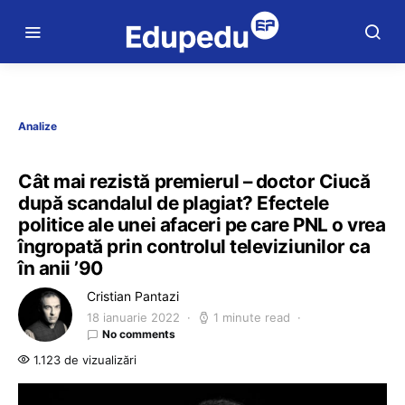
Analize
Cât mai rezistă premierul – doctor Ciucă
după scandalul de plagiat? Efectele
politice ale unei afaceri pe care PNL o vrea
îngropată prin controlul televiziunilor ca
în anii ’90
Cristian Pantazi
18 ianuarie 2022
1 minute read
No comments
1.123 de vizualizări