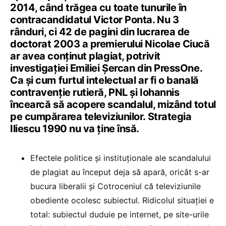
2014, când trăgea cu toate tunurile în
contracandidatul Victor Ponta. Nu 3
rânduri, ci 42 de pagini din lucrarea de
doctorat 2003 a premierului Nicolae Ciucă
ar avea conținut plagiat, potrivit
investigației Emiliei Șercan din PressOne.
Ca și cum furtul intelectual ar fi o banală
contravenție rutieră, PNL și Iohannis
încearcă să acopere scandalul, mizând totul
pe cumpărarea televiziunilor. Strategia
Iliescu 1990 nu va ține însă.
Efectele politice și instituționale ale scandalului
de plagiat au început deja să apară, oricât s-ar
bucura liberalii și Cotroceniul că televiziunile
obediente ocolesc subiectul. Ridicolul situației e
total: subiectul duduie pe internet, pe site-urile