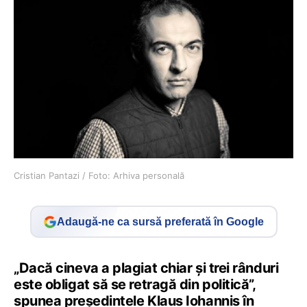
Cristian Pantazi / Foto: Arhiva personală
Adaugă-ne ca sursă preferată în Google
„Dacă cineva a plagiat chiar și trei rânduri
este obligat să se retragă din politică”,
spunea președintele Klaus Iohannis în