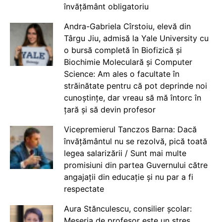
învățământ obligatoriu
Andra-Gabriela Cîrstoiu, elevă din
Târgu Jiu, admisă la Yale University cu
o bursă completă în Biofizică și
Biochimie Moleculară și Computer
Science: Am ales o facultate în
străinătate pentru că pot deprinde noi
cunoștințe, dar vreau să mă întorc în
țară și să devin profesor
Vicepremierul Tanczos Barna: Dacă
învățământul nu se rezolvă, pică toată
legea salarizării / Sunt mai multe
promisiuni din partea Guvernului către
angajații din educație și nu par a fi
respectate
Aura Stănculescu, consilier școlar:
Meseria de profesor este un stres