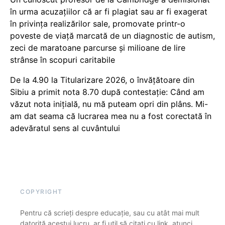
în urma acuzațiilor că ar fi plagiat sau ar fi exagerat
în privința realizărilor sale, promovate printr-o
poveste de viață marcată de un diagnostic de autism,
zeci de maratoane parcurse și milioane de lire
strânse în scopuri caritabile
De la 4.90 la Titularizare 2026, o învățătoare din
Sibiu a primit nota 8.70 după contestație: Când am
văzut nota inițială, nu mă puteam opri din plâns. Mi-
am dat seama că lucrarea mea nu a fost corectată în
adevăratul sens al cuvântului
COPYRIGHT
Pentru că scrieți despre educație, sau cu atât mai mult
datorită acestui lucru, ar fi util să citați cu link, atunci