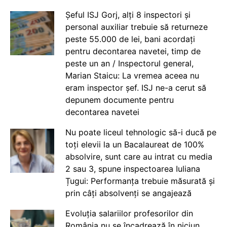
Șeful ISJ Gorj, alți 8 inspectori și
personal auxiliar trebuie să returneze
peste 55.000 de lei, bani acordați
pentru decontarea navetei, timp de
peste un an / Inspectorul general,
Marian Staicu: La vremea aceea nu
eram inspector șef. ISJ ne-a cerut să
depunem documente pentru
decontarea navetei
Nu poate liceul tehnologic să-i ducă pe
toți elevii la un Bacalaureat de 100%
absolvire, sunt care au intrat cu media
2 sau 3, spune inspectoarea Iuliana
Țugui: Performanța trebuie măsurată și
prin câți absolvenți se angajează
Evoluția salariilor profesorilor din
România nu se încadrează în niciun