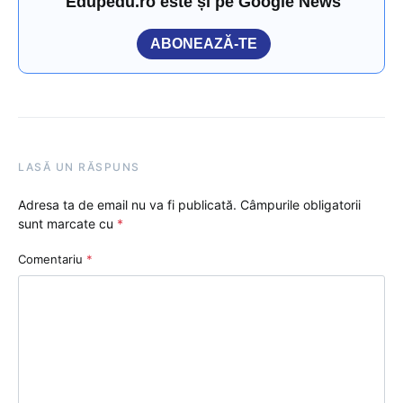
Edupedu.ro este și pe Google News
ABONEAZĂ-TE
LASĂ UN RĂSPUNS
Adresa ta de email nu va fi publicată.
Câmpurile obligatorii
sunt marcate cu
*
Comentariu
*