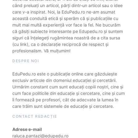
când preluați un articol, părți dintr-un articol sau o idee
care v-a inspirat. Noi, la EduPedu.ro ne-am asumat
această conduită etică și sperăm că și publicațiile cu
mult mai multă experiență vor face la fel. Ne bucurăm
că găsiți subiecte interesante pe Edupedu.ro și suntem
siguri că înțelegeți rugămintea noastră de a cita sursa
(cu link), ca o declarație reciprocă de respect și
profesionalism. Vă mulțumim!
DESPRE NOI
EduPedu.ro este o publicație online care găzduiește
exclusiv articole din domeniul educației și cercetării.
Urmărim constant cum sunt educați copiii noștri, cine și
cum face politicile din educație și cercetare, cine și cum
îi formează pe profesori, cât de adecvate la lumea în
care trăim sunt sistemele de educație și cercetare.
CONTACT REDACȚIE
Adrese e-mail
raluca.pantazi@edupedu.ro