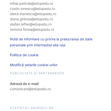
mihai.peticila@edupedu.ro
costin.ionescu@edupedu.ro
alexa.stanescu@edupedu.ro
diana.ghimisi@edupedu.ro
stefan.lefter@edupedu.ro
ramona.florea@edupedu.ro
Notă de informare cu privire la prelucrarea de date
personale prin intermediul site-ului
Politica de cookie
Modifică setarile cookie-urilor
PUBLICITATE ȘI PARTENERIATE
Adresă de e-mail
comunicare@edupedu.ro
STATISTICI EDUPEDU.RO