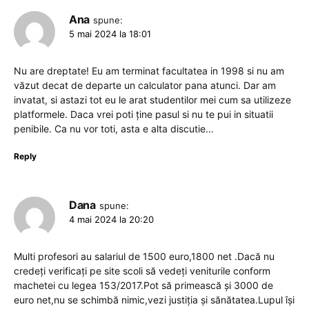
Ana
spune:
5 mai 2024 la 18:01
Nu are dreptate! Eu am terminat facultatea in 1998 si nu am
văzut decat de departe un calculator pana atunci. Dar am
invatat, si astazi tot eu le arat studentilor mei cum sa utilizeze
platformele. Daca vrei poti ține pasul si nu te pui in situatii
penibile. Ca nu vor toti, asta e alta discutie…
Reply
Dana
spune:
4 mai 2024 la 20:20
Multi profesori au salariul de 1500 euro,1800 net .Dacă nu
credeți verificați pe site scoli să vedeți veniturile conform
machetei cu legea 153/2017.Pot să primească și 3000 de
euro net,nu se schimbă nimic,vezi justiția și sănătatea.Lupul își