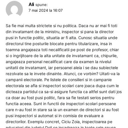
Ali
spune:
7 mai 2024 la 16:07
Sa fie mai multa strictete si nu politica. Daca nu ar mai fi toti
din invatamant de la ministru, inspector si pana la director
pusi in functie politic, situatia ar fi alta. Cunosc situatia unde
directorul tine posturile blocate pentru titularizare, insa in
toamna angajeaza toti necalificatii pe post de profesor, chiar
si o ingrijitoare de la alta unitate de invatamant ca, chipurile,
angajeaza personal necalificat care da examen la nivelul
unitatii de invatamant, iar persoanei aleia i se dau subiectele
rezolvate sa le invete dinainte. Atunci, ce vorbim? Uitati-va la
campanii electorale. Pe listele de consilieri si in campanie
electorala se afla si inspectori scolari care joaca dupa cum le
dicteaza partidul ca sa-si asigure functia ca altfel sunt dati jos
ca doar au fost pusi politic, fara sa fie testati serios pentru
functia aceea. Sunt in functii de inspectori scolari persoane
care n-au fost in stare sa ia un examen de directori si au fost
pusi inspectori si automat si in comisia de evaluare a
directorilor. Exemplu concret, Ciciu Zoia, inspectoarea pe
educatori din judetul Dolj se incadreaza in toate cele spuse