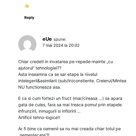
Reply
eUe
spune:
7 mai 2024 la 20:02
Chiar credeti in invatarea pe-repede-inainte „cu
ajutorul” tehnologiei??
Asta inseamna ca se sar etape la nivelul
intelegerii&asimilarii (sub/in)constiente. Creierul/Mintea
NU functioneaza asa.
E ca si cum fortezi un fruct (mar/cireasa …) sa apara
gata de cules, fara sa mai treaca pomul prin etapele
infrunzirii, inmugurii si infloririi …
Artificii tehno-logice!!
Ar fi bine ca oamenii sa nu mai creada chiar totul pe
„nemestecate”!!