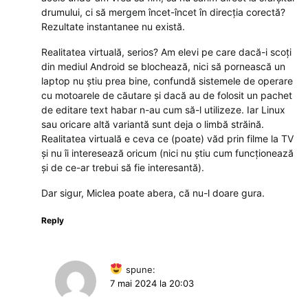
drumului, ci să mergem încet-încet în direcția corectă?
Rezultate instantanee nu există.
Realitatea virtuală, serios? Am elevi pe care dacă-i scoți
din mediul Android se blochează, nici să pornească un
laptop nu știu prea bine, confundă sistemele de operare
cu motoarele de căutare și dacă au de folosit un pachet
de editare text habar n-au cum să-l utilizeze. Iar Linux
sau oricare altă variantă sunt deja o limbă străină.
Realitatea virtuală e ceva ce (poate) văd prin filme la TV
și nu îi interesează oricum (nici nu știu cum funcționează
și de ce-ar trebui să fie interesantă).
Dar sigur, Miclea poate abera, că nu-l doare gura.
Reply
spune:
7 mai 2024 la 20:03