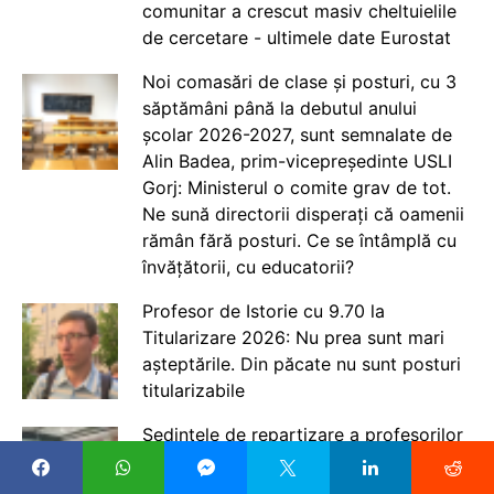
comunitar a crescut masiv cheltuielile
de cercetare - ultimele date Eurostat
Noi comasări de clase și posturi, cu 3
săptămâni până la debutul anului
școlar 2026-2027, sunt semnalate de
Alin Badea, prim-vicepreședinte USLI
Gorj: Ministerul o comite grav de tot.
Ne sună directorii disperați că oamenii
rămân fără posturi. Ce se întâmplă cu
învățătorii, cu educatorii?
Profesor de Istorie cu 9.70 la
Titularizare 2026: Nu prea sunt mari
așteptările. Din păcate nu sunt posturi
titularizabile
Ședințele de repartizare a profesorilor
2026, la Sibiu. Învățătoare: „Am zis iau
ce este. O să fac naveta și Doamne-