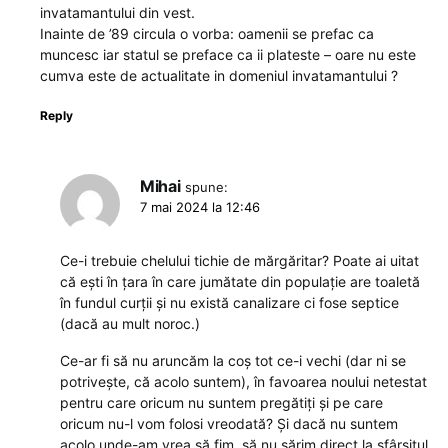
invatamantului din vest.
Inainte de ’89 circula o vorba: oamenii se prefac ca
muncesc iar statul se preface ca ii plateste – oare nu este
cumva este de actualitate in domeniul invatamantului ?
Reply
Mihai
spune:
7 mai 2024 la 12:46
Ce-i trebuie chelului tichie de mărgăritar? Poate ai uitat
că ești în țara în care jumătate din populație are toaletă
în fundul curții și nu există canalizare ci fose septice
(dacă au mult noroc.)
Ce-ar fi să nu aruncăm la coș tot ce-i vechi (dar ni se
potrivește, că acolo suntem), în favoarea noului netestat
pentru care oricum nu suntem pregătiți și pe care
oricum nu-l vom folosi vreodată? Și dacă nu suntem
acolo unde-am vrea să fim, să nu sărim direct la sfârșitul