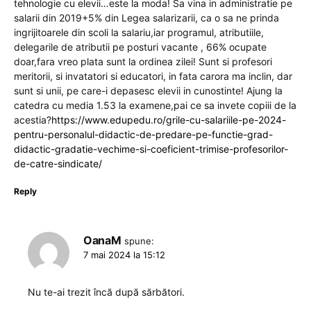
tehnologie cu elevii…este la moda! Sa vina in administratie pe
salarii din 2019+5% din Legea salarizarii, ca o sa ne prinda
ingrijitoarele din scoli la salariu,iar programul, atributiile,
delegarile de atributii pe posturi vacante , 66% ocupate
doar,fara vreo plata sunt la ordinea zilei! Sunt si profesori
meritorii, si invatatori si educatori, in fata carora ma inclin, dar
sunt si unii, pe care-i depasesc elevii in cunostinte! Ajung la
catedra cu media 1.53 la examene,pai ce sa invete copiii de la
acestia?
https://www.edupedu.ro/grile-cu-salariile-pe-2024-
pentru-personalul-didactic-de-predare-pe-functie-grad-
didactic-gradatie-vechime-si-coeficient-trimise-profesorilor-
de-catre-sindicate/
Reply
OanaM
spune:
7 mai 2024 la 15:12
Nu te-ai trezit încă după sărbători.