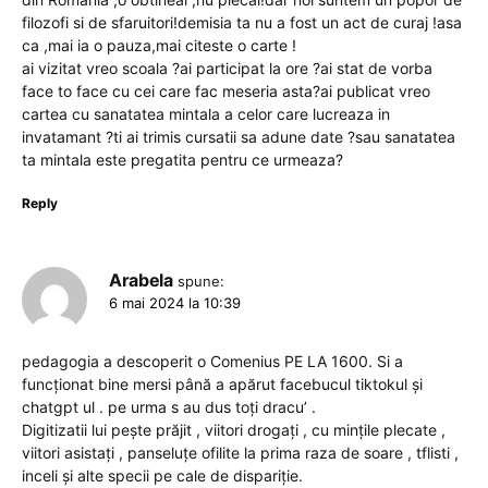
filozofi si de sfaruitori!demisia ta nu a fost un act de curaj !asa
ca ,mai ia o pauza,mai citeste o carte !
ai vizitat vreo scoala ?ai participat la ore ?ai stat de vorba
face to face cu cei care fac meseria asta?ai publicat vreo
cartea cu sanatatea mintala a celor care lucreaza in
invatamant ?ti ai trimis cursatii sa adune date ?sau sanatatea
ta mintala este pregatita pentru ce urmeaza?
Reply
Arabela
spune:
6 mai 2024 la 10:39
pedagogia a descoperit o Comenius PE LA 1600. Si a
funcționat bine mersi până a apărut facebucul tiktokul și
chatgpt ul . pe urma s au dus toți dracu’ .
Digitizatii lui pește prăjit , viitori drogați , cu mințile plecate ,
viitori asistați , panseluțe ofilite la prima raza de soare , tflisti ,
inceli și alte specii pe cale de dispariție.