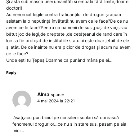
Și asta sub masca unei umanități si empatii fără limite,doar e
doctor!!
Au nenorocit legile contra traficanților de droguri și acum
asistam la o neputință învățată:nu avem ce le face?De ce nu
avem ce le face?Pentru ca oamenii de sus ,puși de voi,si-au
bătut joc de legi,de dreptate ,de cetățeanul de rand care în
loc sa fie protejat de instituțiile statului este doar jefuit de ele
și atât. De ce înainte nu era picior de drogat și acum nu avem
ce le face?
Unde ești tu Țepeș Doamne ca punând mână pe ei…
Reply
Alma
spune:
4 mai 2024 la 22:21
lăsați,acu pun biciul pe consilierii școlari să oprească
fenomenul drogurilor…ce nu s in stare sus, pasam pe aia
mici…