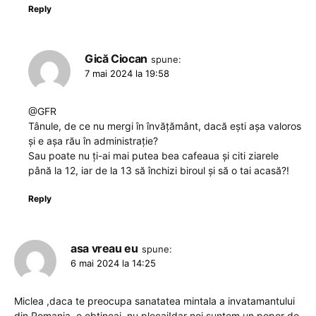
Reply
Gică Ciocan
spune:
7 mai 2024 la 19:58
@GFR
Tânule, de ce nu mergi în învățământ, dacă ești așa valoros
și e așa rău în administrație?
Sau poate nu ți-ai mai putea bea cafeaua și citi ziarele
până la 12, iar de la 13 să închizi biroul și să o tai acasă?!
Reply
asa vreau eu
spune:
6 mai 2024 la 14:25
Miclea ,daca te preocupa sanatatea mintala a invatamantului
din Romania ,o obtineai ,nu plecai!dar noi suntem un popor de