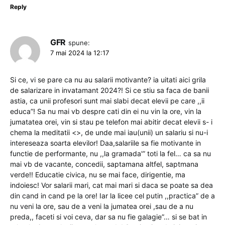
Reply
GFR
spune:
7 mai 2024 la 12:17
Si ce, vi se pare ca nu au salarii motivante? ia uitati aici grila
de salarizare in invatamant 2024?! Si ce stiu sa faca de banii
astia, ca unii profesori sunt mai slabi decat elevii pe care ,,ii
educa”! Sa nu mai vb despre cati din ei nu vin la ore, vin la
jumatatea orei, vin si stau pe telefon mai abitir decat elevii s- i
chema la meditatii <>, de unde mai iau(unii) un salariu si nu-i
intereseaza soarta elevilor! Daa,salariile sa fie motivante in
functie de performante, nu ,,la gramada'” toti la fel… ca sa nu
mai vb de vacante, concedii, saptamana altfel, saptmana
verde!! Educatie civica, nu se mai face, dirigentie, ma
indoiesc! Vor salarii mari, cat mai mari si daca se poate sa dea
din cand in cand pe la ore! Iar la licee cel putin ,,practica” de a
nu veni la ore, sau de a veni la jumatea orei ,sau de a nu
preda,, faceti si voi ceva, dar sa nu fie galagie”… si se bat in