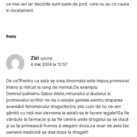
ce mai rari iar deciziile sunt luate de prof. care nu au ce cauta
in invatamant.
Reply
Zizi
spune:
4 mai 2024 la 12:57
De ce?Pentru ca asta se vrea.Anormalul este impus,promovat
intens și ridicat la rang de normal.De exemplu:
Domnul psihiatru Gabor Mate,minunatul si lăudatul si
promovatul scriitor ne da o soluție geniala pentru stoparea
avansării fenomenului drogurilor(nu știu cum de nu ne-am
gândit cu toții mai devreme la asta!):sa le facem legale!!Sa fie
vândute la farmacie și sa fie centre unde drogatul sa se ducă
și sa își primească frumos și elegant doza,ca doar de asta fac
oamenii medicină sa dea doza la drogat!!