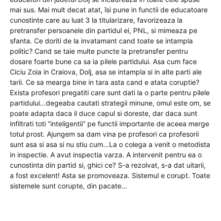
mai sus. Mai mult decat atat, îsi pune in functii de educatoare
cunostinte care au luat 3 la titularizare, favorizeaza la
pretransfer persoanele din partidul ei, PNL, si mimeaza pe
sfanta. Ce doriti de la invatamant cand toate se intampla
politic? Cand se taie multe puncte la pretransfer pentru
dosare foarte bune ca sa ia pilele partidului. Asa cum face
Ciciu Zoia in Craiova, Dolj, asa se intampla si in alte parti ale
tarii. Ce sa mearga bine in tara asta cand e atata coruptie?
Exista profesori pregatiti care sunt dati la o parte pentru pilele
partidului…degeaba cautati strategii minune, omul este om, se
poate adapta daca il duce capul si doreste, dar daca sunt
infiltrati toti “inteligentii” pe functii importante de aceea merge
totul prost. Ajungem sa dam vina pe profesori ca profesorii
sunt asa si asa si nu stiu cum…La o colega a venit o metodista
in inspectie. A avut inspectia varza. A intervenit pentru ea o
cunostinta din partid si, ghici ce? S-a rezolvat, s-a dat uitarii,
a fost excelent! Asta se promoveaza. Sistemul e corupt. Toate
sistemele sunt corupte, din pacate…