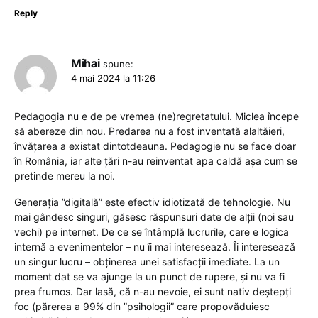
Reply
Mihai
spune:
4 mai 2024 la 11:26
Pedagogia nu e de pe vremea (ne)regretatului. Miclea începe
să abereze din nou. Predarea nu a fost inventată alaltăieri,
învățarea a existat dintotdeauna. Pedagogie nu se face doar
în România, iar alte țări n-au reinventat apa caldă așa cum se
pretinde mereu la noi.
Generația ”digitală” este efectiv idiotizată de tehnologie. Nu
mai gândesc singuri, găsesc răspunsuri date de alții (noi sau
vechi) pe internet. De ce se întâmplă lucrurile, care e logica
internă a evenimentelor – nu îi mai interesează. Îi interesează
un singur lucru – obținerea unei satisfacții imediate. La un
moment dat se va ajunge la un punct de rupere, și nu va fi
prea frumos. Dar lasă, că n-au nevoie, ei sunt nativ deștepți
foc (părerea a 99% din ”psihologii” care propovăduiesc