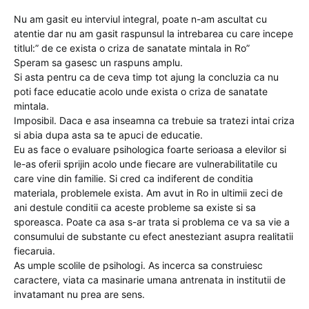
Nu am gasit eu interviul integral, poate n-am ascultat cu
atentie dar nu am gasit raspunsul la intrebarea cu care incepe
titlul:” de ce exista o criza de sanatate mintala in Ro”
Speram sa gasesc un raspuns amplu.
Si asta pentru ca de ceva timp tot ajung la concluzia ca nu
poti face educatie acolo unde exista o criza de sanatate
mintala.
Imposibil. Daca e asa inseamna ca trebuie sa tratezi intai criza
si abia dupa asta sa te apuci de educatie.
Eu as face o evaluare psihologica foarte serioasa a elevilor si
le-as oferii sprijin acolo unde fiecare are vulnerabilitatile cu
care vine din familie. Si cred ca indiferent de conditia
materiala, problemele exista. Am avut in Ro in ultimii zeci de
ani destule conditii ca aceste probleme sa existe si sa
sporeasca. Poate ca asa s-ar trata si problema ce va sa vie a
consumului de substante cu efect anesteziant asupra realitatii
fiecaruia.
As umple scolile de psihologi. As incerca sa construiesc
caractere, viata ca masinarie umana antrenata in institutii de
invatamant nu prea are sens.