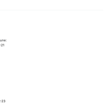
une:
:21
2:23