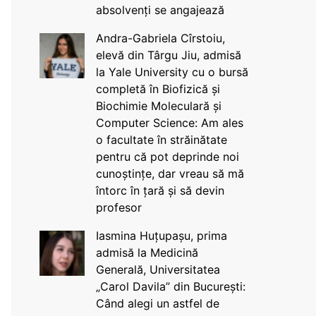
absolvenți se angajează
Andra-Gabriela Cîrstoiu,
elevă din Târgu Jiu, admisă
la Yale University cu o bursă
completă în Biofizică și
Biochimie Moleculară și
Computer Science: Am ales
o facultate în străinătate
pentru că pot deprinde noi
cunoștințe, dar vreau să mă
întorc în țară și să devin
profesor
Iasmina Huțupașu, prima
admisă la Medicină
Generală, Universitatea
„Carol Davila” din București:
Când alegi un astfel de