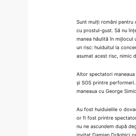
Sunt mulți români pentru 
cu prostul-gust. Să nu înț
manea hăulită în mijlocul
un risc: huiduitul la conc
asumat acest risc, nimic 
Altor spectatori maneaua 
și SOS printre performeri
maneaua cu George Simion 
Au fost huiduielile o dov
or fi fost printre spectato
nu ne ascundem după dege
invitat Damian Drăghici o