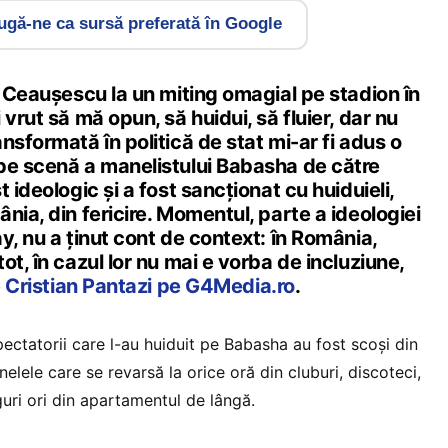
gă-ne ca sursă preferată în Google
n Ceaușescu la un miting omagial pe stadion în
vrut să mă opun, să huidui, să fluier, dar nu
nsformată în politică de stat mi-ar fi adus o
pe scenă a manelistului Babasha de către
 ideologic și a fost sancționat cu huiduieli,
nia, din fericire. Momentul, parte a ideologiei
y, nu a ținut cont de context: în România,
ot, în cazul lor nu mai e vorba de incluziune,
e Cristian Pantazi pe G4Media.ro
.
pectatorii care l-au huiduit pe Babasha au fost scoși din
lele care se revarsă la orice oră din cluburi, discoteci,
uri ori din apartamentul de lângă.