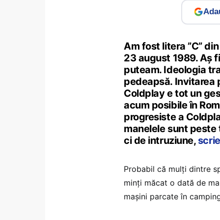
Adau
Am fost litera ”C” di
23 august 1989. Aș fi 
puteam. Ideologia tra
pedeapsă. Invitarea 
Coldplay e tot un gest
acum posibile în Româ
progresiste a Coldpla
manelele sunt peste t
ci de intruziune,
scri
Probabil că mulți dintre s
minți măcat o dată de mane
mașini parcate în camping