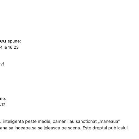
 eu
spune:
4 la 16:23
v!
ne:
:12
cu inteligenta peste medie, oamenii au sanctionat „maneaua”
 pana sa inceapa sa se jeleasca pe scena. Este dreptul publicului