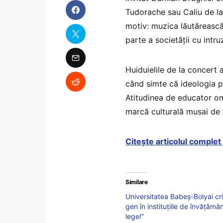
Tudorache sau Caliu de la C
motiv: muzica lăutărească
parte a societății cu intru
Huiduielile de la concert a
când simte că ideologia pr
Atitudinea de educator om
marcă culturală musai de a
Citește articolul comple
Similare
Universitatea Babeș-Bolyai crit
gen în instituțiile de învățămâ
lege!”