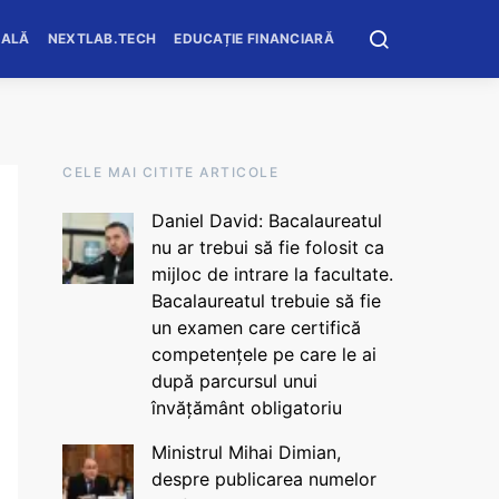
OALĂ
NEXTLAB.TECH
EDUCAȚIE FINANCIARĂ
CELE MAI CITITE ARTICOLE
Daniel David: Bacalaureatul
nu ar trebui să fie folosit ca
mijloc de intrare la facultate.
Bacalaureatul trebuie să fie
un examen care certifică
competențele pe care le ai
după parcursul unui
învățământ obligatoriu
Ministrul Mihai Dimian,
despre publicarea numelor