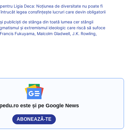
pentru Ligia Deca: Noţiunea de diversitate nu poate fi
 întrucât legea consfinţeşte lucruri care devin obligatorii
ri și publiciști de stânga din toată lumea cer stângii
atismul și extremismul ideologic care riscă să sufoce
: Francis Fukuyama, Malcolm Gladwell, J.K. Rowling,
pedu.ro este și pe Google News
ABONEAZĂ-TE