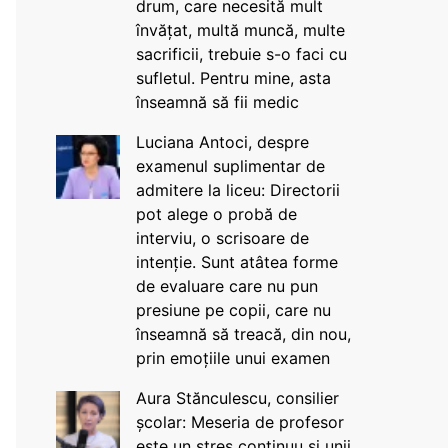
drum, care necesită mult
învățat, multă muncă, multe
sacrificii, trebuie s-o faci cu
sufletul. Pentru mine, asta
înseamnă să fii medic
Luciana Antoci, despre
examenul suplimentar de
admitere la liceu: Directorii
pot alege o probă de
interviu, o scrisoare de
intenție. Sunt atâtea forme
de evaluare care nu pun
presiune pe copii, care nu
înseamnă să treacă, din nou,
prin emoțiile unui examen
Aura Stănculescu, consilier
școlar: Meseria de profesor
este un stres continuu și unii