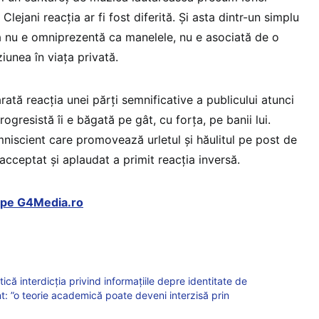
lejani reacția ar fi fost diferită. Și asta dintr-un simplu
 nu e omniprezentă ca manelele, nu e asociată de o
ziunea în viața privată.
rată reacția unei părți semnificative a publicului atunci
ogresistă îi e băgată pe gât, cu forța, pe banii lui.
niscient care promovează urletul și hăulitul pe post de
cceptat și aplaudat a primit reacția inversă.
t pe G4Media.ro
ică interdicția privind informațiile depre identitate de
nt: ”o teorie academică poate deveni interzisă prin