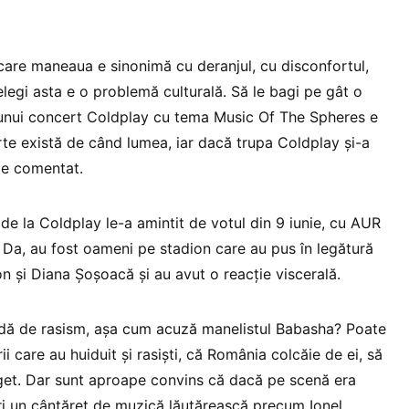
care maneaua e sinonimă cu deranjul, cu disconfortul,
elegi asta e o problemă culturală. Să le bagi pe gât o
 unui concert Coldplay cu tema Music Of The Spheres e
erte există de când lumea, iar dacă trupa Coldplay și-a
de comentat.
de la Coldplay le-a amintit de votul din 9 iunie, cu AUR
. Da, au fost oameni pe stadion care au pus în legătură
și Diana Șoșoacă și au avut o reacție viscerală.
adă de rasism, așa cum acuză manelistul Babasha? Poate
rii care au huiduit și rasiști, că România colcăie de ei, să
t. Dar sunt aproape convins că dacă pe scenă era
ri un cântăreț de muzică lăutărească precum Ionel