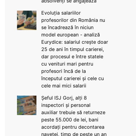
absolvenți se angajează
Evoluția salariilor
profesorilor din România nu
se încadrează în niciun
model european - analiză
Eurydice: salariul crește doar
25 de ani în timpul carierei,
dar procesul e între statele
cu venituri mari pentru
profesori încă de la
începutul carierei și cele cu
cele mai mici salarii
Șeful ISJ Gorj, alți 8
inspectori și personal
auxiliar trebuie să returneze
peste 55.000 de lei, bani
acordați pentru decontarea
navetei, timp de peste un an