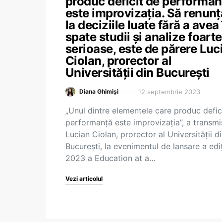
produc deficit de performan
este improvizația. Să renun
la deciziile luate fără a avea 
spate studii și analize foarte
serioase, este de părere Luc
Ciolan, prorector al
Universității din București
12 septembrie 2023
Diana Ghimiși
„Unul dintre elementele care produc defic
performanță este improvizația”, a transmi
Lucian Ciolan, prorector al Universității d
București, la evenimentul de lansare a ediț
2023 a Education at a…
Vezi articolul