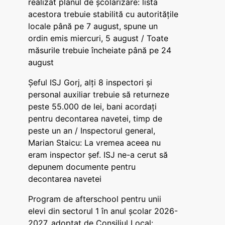
realizat planul de școlarizare: lista
acestora trebuie stabilită cu autoritățile
locale până pe 7 august, spune un
ordin emis miercuri, 5 august / Toate
măsurile trebuie încheiate până pe 24
august
Șeful ISJ Gorj, alți 8 inspectori și
personal auxiliar trebuie să returneze
peste 55.000 de lei, bani acordați
pentru decontarea navetei, timp de
peste un an / Inspectorul general,
Marian Staicu: La vremea aceea nu
eram inspector șef. ISJ ne-a cerut să
depunem documente pentru
decontarea navetei
Program de afterschool pentru unii
elevi din sectorul 1 în anul școlar 2026-
2027, adoptat de Consiliul Local: