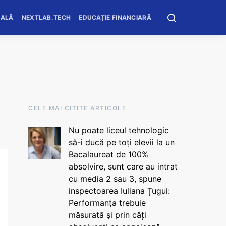
OALĂ
NEXTLAB.TECH
EDUCAȚIE FINANCIARĂ
CELE MAI CITITE ARTICOLE
Nu poate liceul tehnologic
să-i ducă pe toți elevii la un
Bacalaureat de 100%
absolvire, sunt care au intrat
cu media 2 sau 3, spune
inspectoarea Iuliana Țugui:
Performanța trebuie
măsurată și prin câți