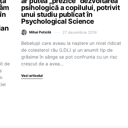
ță
ar putea „prezice” dezvoltarea
țăm
psihologică a copilului, potrivit
în
unui studiu publicat în
Psychological Science
ian
27 decembrie 2019
Mihai Peticilă
Bebelușii care aveau la naștere un nivel ridicat
de colesterol rău (LDL) și un anumit tip de
grăsime în sânge se pot confrunta cu un risc
it de
crescut de a avea…
s
Vezi articolul
in
iei