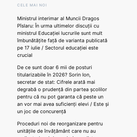
CELE MAI NOI
Ministrul interimar al Muncii Dragos
Pîslaru: În urma ultimelor discuții cu
ministrul Educației lucrurile sunt mult
îmbunătățite față de varianta publicată
pe 17 iulie / Sectorul educației este
crucial
De ce sunt doar 6 mii de posturi
titularizabile în 2026? Sorin Ion,
secretar de stat: Cifrele arată mai
degrabă o prudență din partea școlilor
pentru că nu pot garanta că peste un
an vor mai avea suficienți elevi / Este și
un joc de concurență
Proceduri noi de reorganizare pentru
unitățile de învățământ care nu au