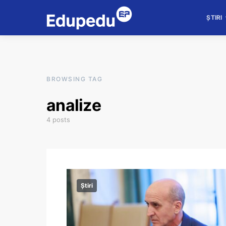
ȘTIRI
BROWSING TAG
analize
4 posts
Știri