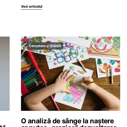
Vezi articolul
Cercetare și Știință
O analiză de sânge la naștere