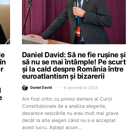
de
Daniel David: Să ne fie rușine și
în
să nu se mai întâmple! Pe scurt
or
și la cald despre România între
euroatlantism și bizarerii
6 decembrie 2024
Daniel David
l
e
Am fost critic cu primul demers al Curții
Constituționale de a analiza alegerile,
deoarece sesizările nu erau mult mai grave
decât la alte alegeri când nu s-a acceptat
acest lucru. Aștept acum…