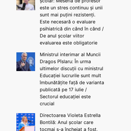
școlar: Meseria de profesor
este un stres continuu și unii
sunt mai puțini rezistenți.
Este necesară o evaluare
psihiatrică din când în când /
De anul școlar viitor
evaluarea este obligatorie
Ministrul interimar al Muncii
Dragos Pîslaru: În urma
ultimelor discuții cu ministrul
Educației lucrurile sunt mult
îmbunătățite față de varianta
publicată pe 17 iulie /
Sectorul educației este
crucial
Directoarea Violeta Estrella
Bontilă: Anul școlar care
tocmai s-a încheiat a fost,