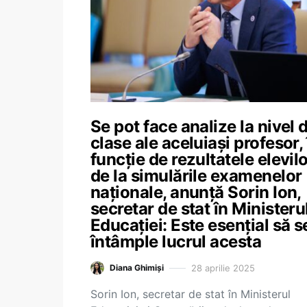
Se pot face analize la nivel 
clase ale aceluiași profesor, 
funcție de rezultatele elevil
de la simulările examenelor
naționale, anunță Sorin Ion,
secretar de stat în Ministeru
Educației: Este esențial să s
întâmple lucrul acesta
28 aprilie 2025
Diana Ghimiși
Sorin Ion, secretar de stat în Ministerul