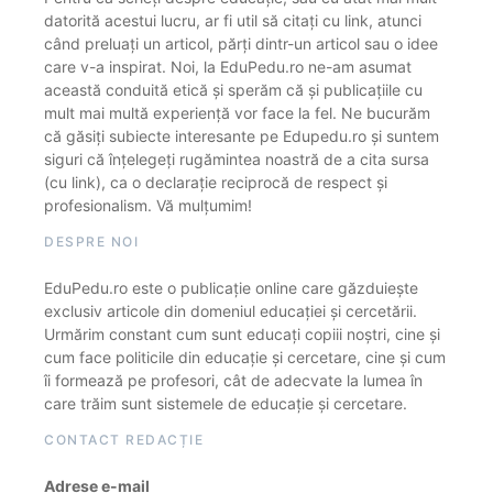
datorită acestui lucru, ar fi util să citați cu link, atunci
când preluați un articol, părți dintr-un articol sau o idee
care v-a inspirat. Noi, la EduPedu.ro ne-am asumat
această conduită etică și sperăm că și publicațiile cu
mult mai multă experiență vor face la fel. Ne bucurăm
că găsiți subiecte interesante pe Edupedu.ro și suntem
siguri că înțelegeți rugămintea noastră de a cita sursa
(cu link), ca o declarație reciprocă de respect și
profesionalism. Vă mulțumim!
DESPRE NOI
EduPedu.ro este o publicație online care găzduiește
exclusiv articole din domeniul educației și cercetării.
Urmărim constant cum sunt educați copiii noștri, cine și
cum face politicile din educație și cercetare, cine și cum
îi formează pe profesori, cât de adecvate la lumea în
care trăim sunt sistemele de educație și cercetare.
CONTACT REDACȚIE
Adrese e-mail