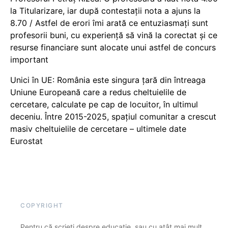
la Titularizare, iar după contestații nota a ajuns la
8.70 / Astfel de erori îmi arată ce entuziasmați sunt
profesorii buni, cu experiență să vină la corectat și ce
resurse financiare sunt alocate unui astfel de concurs
important
Unici în UE: România este singura țară din întreaga
Uniune Europeană care a redus cheltuielile de
cercetare, calculate pe cap de locuitor, în ultimul
deceniu. Între 2015-2025, spațiul comunitar a crescut
masiv cheltuielile de cercetare – ultimele date
Eurostat
COPYRIGHT
Pentru că scrieți despre educație, sau cu atât mai mult