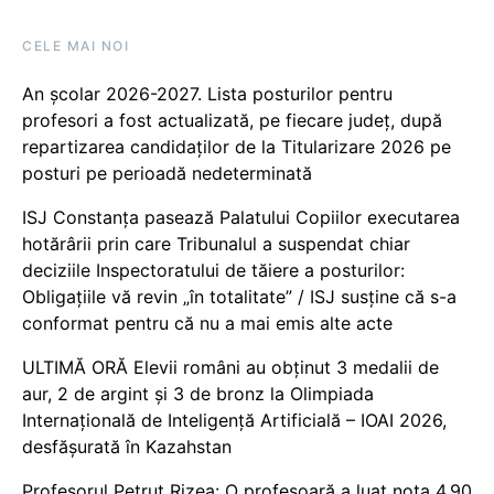
CELE MAI NOI
An școlar 2026-2027. Lista posturilor pentru
profesori a fost actualizată, pe fiecare județ, după
repartizarea candidaților de la Titularizare 2026 pe
posturi pe perioadă nedeterminată
ISJ Constanța pasează Palatului Copiilor executarea
hotărârii prin care Tribunalul a suspendat chiar
deciziile Inspectoratului de tăiere a posturilor:
Obligațiile vă revin „în totalitate” / ISJ susține că s-a
conformat pentru că nu a mai emis alte acte
ULTIMĂ ORĂ Elevii români au obținut 3 medalii de
aur, 2 de argint și 3 de bronz la Olimpiada
Internațională de Inteligență Artificială – IOAI 2026,
desfășurată în Kazahstan
Profesorul Petruț Rizea: O profesoară a luat nota 4.90