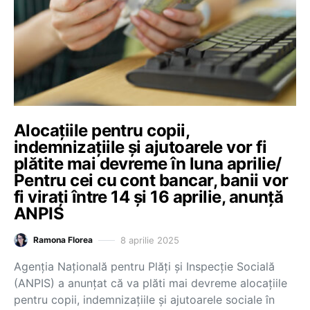
Alocațiile pentru copii,
indemnizațiile și ajutoarele vor fi
plătite mai devreme în luna aprilie/
Pentru cei cu cont bancar, banii vor
fi virați între 14 și 16 aprilie, anunță
ANPIS
8 aprilie 2025
Ramona Florea
Agenția Națională pentru Plăți și Inspecție Socială
(ANPIS) a anunțat că va plăti mai devreme alocațiile
pentru copii, indemnizațiile și ajutoarele sociale în