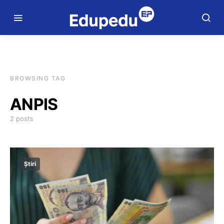
BROWSING TAG
ANPIS
2 posts
Știri