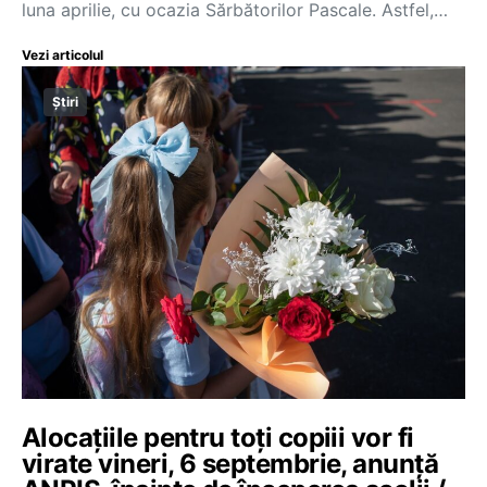
luna aprilie, cu ocazia Sărbătorilor Pascale. Astfel,…
Vezi articolul
Știri
Alocațiile pentru toți copiii vor fi
virate vineri, 6 septembrie, anunță