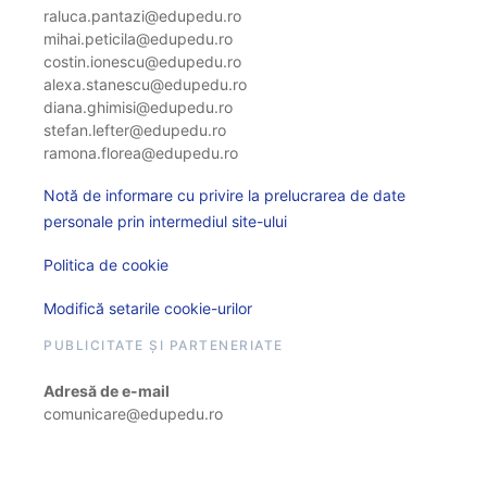
raluca.pantazi@edupedu.ro
mihai.peticila@edupedu.ro
costin.ionescu@edupedu.ro
alexa.stanescu@edupedu.ro
diana.ghimisi@edupedu.ro
stefan.lefter@edupedu.ro
ramona.florea@edupedu.ro
Notă de informare cu privire la prelucrarea de date
personale prin intermediul site-ului
Politica de cookie
Modifică setarile cookie-urilor
PUBLICITATE ȘI PARTENERIATE
Adresă de e-mail
comunicare@edupedu.ro