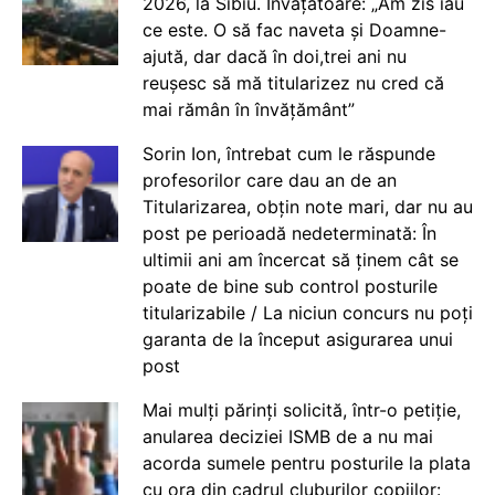
2026, la Sibiu. Învățătoare: „Am zis iau
ce este. O să fac naveta și Doamne-
ajută, dar dacă în doi,trei ani nu
reușesc să mă titularizez nu cred că
mai rămân în învățământ”
Sorin Ion, întrebat cum le răspunde
profesorilor care dau an de an
Titularizarea, obțin note mari, dar nu au
post pe perioadă nedeterminată: În
ultimii ani am încercat să ținem cât se
poate de bine sub control posturile
titularizabile / La niciun concurs nu poți
garanta de la început asigurarea unui
post
Mai mulți părinți solicită, într-o petiție,
anularea deciziei ISMB de a nu mai
acorda sumele pentru posturile la plata
cu ora din cadrul cluburilor copiilor: