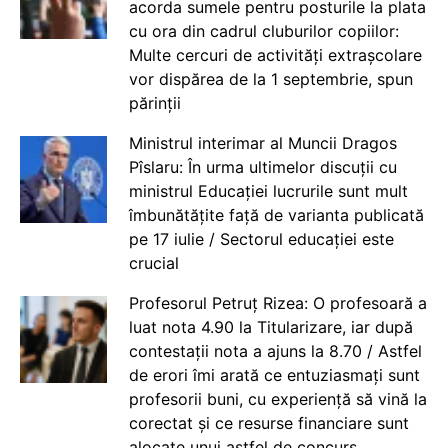
acorda sumele pentru posturile la plata
cu ora din cadrul cluburilor copiilor:
Multe cercuri de activități extrașcolare
vor dispărea de la 1 septembrie, spun
părinții
Ministrul interimar al Muncii Dragos
Pîslaru: În urma ultimelor discuții cu
ministrul Educației lucrurile sunt mult
îmbunătățite față de varianta publicată
pe 17 iulie / Sectorul educației este
crucial
Profesorul Petruț Rizea: O profesoară a
luat nota 4.90 la Titularizare, iar după
contestații nota a ajuns la 8.70 / Astfel
de erori îmi arată ce entuziasmați sunt
profesorii buni, cu experiență să vină la
corectat și ce resurse financiare sunt
alocate unui astfel de concurs