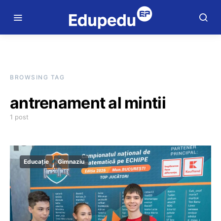
BROWSING TAG
antrenament al mintii
1 post
Educație
Gimnaziu