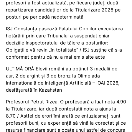
profesori a fost actualizată, pe fiecare județ, după
repartizarea candidaților de la Titularizare 2026 pe
posturi pe perioadă nedeterminată
ISJ Constanța pasează Palatului Copiilor executarea
hotărârii prin care Tribunalul a suspendat chiar
deciziile Inspectoratului de tăiere a posturilor:
Obligațiile vă revin „în totalitate” / ISJ susține că s-a
conformat pentru că nu a mai emis alte acte
ULTIMĂ ORĂ Elevii români au obținut 3 medalii de
aur, 2 de argint și 3 de bronz la Olimpiada
Internațională de Inteligență Artificială – IOAI 2026,
desfășurată în Kazahstan
Profesorul Petruț Rizea: O profesoară a luat nota 4.90
la Titularizare, iar după contestații nota a ajuns la
8.70 / Astfel de erori îmi arată ce entuziasmați sunt
profesorii buni, cu experiență să vină la corectat și ce
resurse financiare sunt alocate unui astfel de concurs