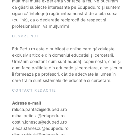
mult mai multă experiență vor face la fel. Ne bucurăm
că găsiți subiecte interesante pe Edupedu.ro și suntem
siguri că înțelegeți rugămintea noastră de a cita sursa
(cu link), ca o declarație reciprocă de respect și
profesionalism. Vă mulțumim!
DESPRE NOI
EduPedu.ro este o publicație online care găzduiește
exclusiv articole din domeniul educației și cercetării.
Urmărim constant cum sunt educați copiii noștri, cine și
cum face politicile din educație și cercetare, cine și cum
îi formează pe profesori, cât de adecvate la lumea în
care trăim sunt sistemele de educație și cercetare.
CONTACT REDACȚIE
Adrese e-mail
raluca.pantazi@edupedu.ro
mihai.peticila@edupedu.ro
costin.ionescu@edupedu.ro
alexa.stanescu@edupedu.ro
diana.ghimisi@edupedu.ro