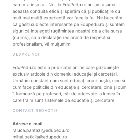
care v-a inspirat. Noi, la EduPedu.ro ne-am asumat
această conduită etică și sperăm că și publicațiile cu
mult mai multă experiență vor face la fel. Ne bucurăm
că găsiți subiecte interesante pe Edupedu.ro și suntem
siguri că înțelegeți rugămintea noastră de a cita sursa
(cu link), ca o declarație reciprocă de respect și
profesionalism. Vă mulțumim!
DESPRE NOI
EduPedu.ro este o publicație online care găzduiește
exclusiv articole din domeniul educației și cercetării.
Urmărim constant cum sunt educați copiii noștri, cine și
cum face politicile din educație și cercetare, cine și cum
îi formează pe profesori, cât de adecvate la lumea în
care trăim sunt sistemele de educație și cercetare.
CONTACT REDACȚIE
Adrese e-mail
raluca.pantazi@edupedu.ro
mihai.peticila@edupedu.ro