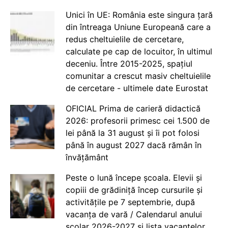
Unici în UE: România este singura țară
din întreaga Uniune Europeană care a
redus cheltuielile de cercetare,
calculate pe cap de locuitor, în ultimul
deceniu. Între 2015-2025, spațiul
comunitar a crescut masiv cheltuielile
de cercetare - ultimele date Eurostat
OFICIAL Prima de carieră didactică
2026: profesorii primesc cei 1.500 de
lei până la 31 august și îi pot folosi
până în august 2027 dacă rămân în
învățământ
Peste o lună începe școala. Elevii și
copiii de grădiniță încep cursurile și
activitățile pe 7 septembrie, după
vacanța de vară / Calendarul anului
școlar 2026-2027 și lista vacanțelor