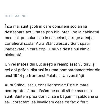
CELE MAI NOI
Încă mai sunt școli în care consilierii școlari își
desfășoară activitatea prin biblioteci, pe la cabinetul
medical, pe holuri sau în cancelarii, atrage atenția
consilierul școlar Aura Stănculescu / Sunt spații
inadecvate în care copilul nu va destăinui nimic
niciodată
Universitatea din București a reamplasat vulturul și
cei doi grifoni distruși în urma bombardamentelor din
anul 1944 pe frontonul Palatului Universității
Aura Stănculescu, consilier școlar: Este o mare
nedreptate să nu-i lăsăm pe copii să fie așa cum
sunt. Suntem prea dornici să îi băgăm în șabloane și
să-i corectăm, să invalidăm ceea ce fac diferit