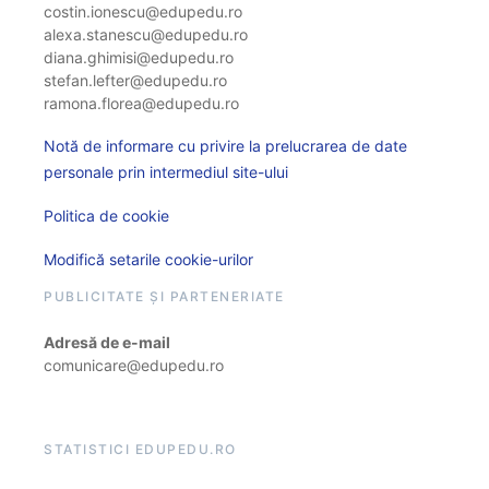
costin.ionescu@edupedu.ro
alexa.stanescu@edupedu.ro
diana.ghimisi@edupedu.ro
stefan.lefter@edupedu.ro
ramona.florea@edupedu.ro
Notă de informare cu privire la prelucrarea de date
personale prin intermediul site-ului
Politica de cookie
Modifică setarile cookie-urilor
PUBLICITATE ȘI PARTENERIATE
Adresă de e-mail
comunicare@edupedu.ro
STATISTICI EDUPEDU.RO