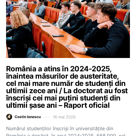
România a atins în 2024-2025,
înaintea măsurilor de austeritate,
cel mai mare număr de studenți din
ultimii zece ani / La doctorat au fost
înscriși cei mai puțini studenți din
ultimii șase ani – Raport oficial
16 mai 2026
Costin Ionescu
Numărul studenților înscriși în universitățile din
România a depășit, în anul 2024-2025, 568.000, cel