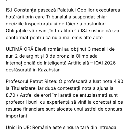
ISJ Constanța pasează Palatului Copiilor executarea
hotărârii prin care Tribunalul a suspendat chiar
deciziile Inspectoratului de tăiere a posturilor:
Obligațiile vă revin „în totalitate” / ISJ susține că s-a
conformat pentru că nu a mai emis alte acte
ULTIMĂ ORĂ Elevii români au obținut 3 medalii de
aur, 2 de argint și 3 de bronz la Olimpiada
Internațională de Inteligență Artificială – IOAI 2026,
desfășurată în Kazahstan
Profesorul Petruț Rizea: O profesoară a luat nota 4.90
la Titularizare, iar după contestații nota a ajuns la
8.70 / Astfel de erori îmi arată ce entuziasmați sunt
profesorii buni, cu experiență să vină la corectat și ce
resurse financiare sunt alocate unui astfel de concurs
important
Unici în UE: România este singura țară din întreaga