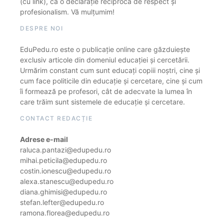
(cu link), ca o declarație reciprocă de respect și
profesionalism. Vă mulțumim!
DESPRE NOI
EduPedu.ro este o publicație online care găzduiește
exclusiv articole din domeniul educației și cercetării.
Urmărim constant cum sunt educați copiii noștri, cine și
cum face politicile din educație și cercetare, cine și cum
îi formează pe profesori, cât de adecvate la lumea în
care trăim sunt sistemele de educație și cercetare.
CONTACT REDACȚIE
Adrese e-mail
raluca.pantazi@edupedu.ro
mihai.peticila@edupedu.ro
costin.ionescu@edupedu.ro
alexa.stanescu@edupedu.ro
diana.ghimisi@edupedu.ro
stefan.lefter@edupedu.ro
ramona.florea@edupedu.ro