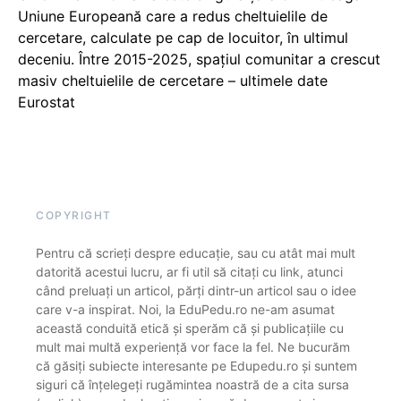
Uniune Europeană care a redus cheltuielile de
cercetare, calculate pe cap de locuitor, în ultimul
deceniu. Între 2015-2025, spațiul comunitar a crescut
masiv cheltuielile de cercetare – ultimele date
Eurostat
COPYRIGHT
Pentru că scrieți despre educație, sau cu atât mai mult
datorită acestui lucru, ar fi util să citați cu link, atunci
când preluați un articol, părți dintr-un articol sau o idee
care v-a inspirat. Noi, la EduPedu.ro ne-am asumat
această conduită etică și sperăm că și publicațiile cu
mult mai multă experiență vor face la fel. Ne bucurăm
că găsiți subiecte interesante pe Edupedu.ro și suntem
siguri că înțelegeți rugămintea noastră de a cita sursa