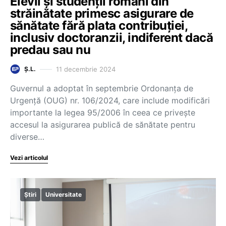
Elevii și studenții români din
străinătate primesc asigurare de
sănătate fără plata contribuției,
inclusiv doctoranzii, indiferent dacă
predau sau nu
11 decembrie 2024
Ș.L.
Guvernul a adoptat în septembrie Ordonanța de
Urgență (OUG) nr. 106/2024, care include modificări
importante la legea 95/2006 în ceea ce privește
accesul la asigurarea publică de sănătate pentru
diverse…
Vezi articolul
Știri
Universitate