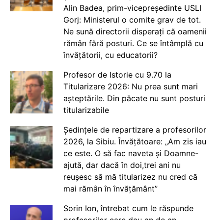
Alin Badea, prim-vicepreședinte USLI
Gorj: Ministerul o comite grav de tot.
Ne sună directorii disperați că oamenii
rămân fără posturi. Ce se întâmplă cu
învățătorii, cu educatorii?
Profesor de Istorie cu 9.70 la
Titularizare 2026: Nu prea sunt mari
așteptările. Din păcate nu sunt posturi
titularizabile
Ședințele de repartizare a profesorilor
2026, la Sibiu. Învățătoare: „Am zis iau
ce este. O să fac naveta și Doamne-
ajută, dar dacă în doi,trei ani nu
reușesc să mă titularizez nu cred că
mai rămân în învățământ”
Sorin Ion, întrebat cum le răspunde
profesorilor care dau an de an