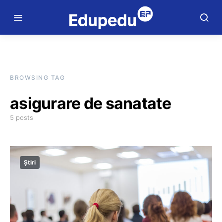
BROWSING TAG
asigurare de sanatate
5 posts
Știri