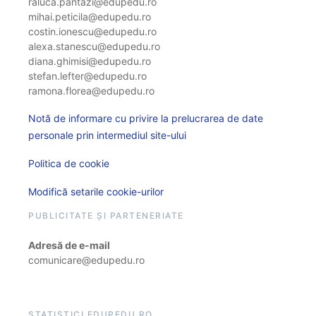
raluca.pantazi@edupedu.ro
mihai.peticila@edupedu.ro
costin.ionescu@edupedu.ro
alexa.stanescu@edupedu.ro
diana.ghimisi@edupedu.ro
stefan.lefter@edupedu.ro
ramona.florea@edupedu.ro
Notă de informare cu privire la prelucrarea de date
personale prin intermediul site-ului
Politica de cookie
Modifică setarile cookie-urilor
PUBLICITATE ȘI PARTENERIATE
Adresă de e-mail
comunicare@edupedu.ro
STATISTICI EDUPEDU.RO