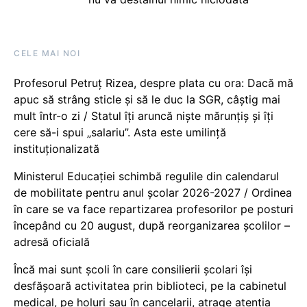
CELE MAI NOI
Profesorul Petruț Rizea, despre plata cu ora: Dacă mă
apuc să strâng sticle și să le duc la SGR, câștig mai
mult într-o zi / Statul îți aruncă niște mărunțiș și îți
cere să-i spui „salariu”. Asta este umilință
instituționalizată
Ministerul Educației schimbă regulile din calendarul
de mobilitate pentru anul școlar 2026-2027 / Ordinea
în care se va face repartizarea profesorilor pe posturi
începând cu 20 august, după reorganizarea școlilor –
adresă oficială
Încă mai sunt școli în care consilierii școlari își
desfășoară activitatea prin biblioteci, pe la cabinetul
medical, pe holuri sau în cancelarii, atrage atenția