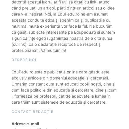
datorită acestui lucru, ar fi util să citați cu link, atunci
când preluați un articol, părți dintr-un articol sau o idee
care v-a inspirat. Noi, la EduPedu.ro ne-am asumat
această conduită etică și sperăm că și publicațiile cu
mult mai multă experiență vor face la fel. Ne bucurăm
că găsiți subiecte interesante pe Edupedu.ro și suntem
siguri că înțelegeți rugămintea noastră de a cita sursa
(cu link), ca o declarație reciprocă de respect și
profesionalism. Vă mulțumim!
DESPRE NOI
EduPedu.ro este o publicație online care găzduiește
exclusiv articole din domeniul educației și cercetării.
Urmărim constant cum sunt educați copiii noștri, cine și
cum face politicile din educație și cercetare, cine și cum
îi formează pe profesori, cât de adecvate la lumea în
care trăim sunt sistemele de educație și cercetare.
CONTACT REDACȚIE
Adrese e-mail