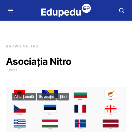
BROWSING TAG
Asociația Nitro
1 post
AI la Școală
Educație
Știri