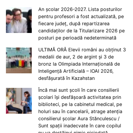
An școlar 2026-2027. Lista posturilor
pentru profesori a fost actualizată, pe
fiecare județ, după repartizarea
candidaților de la Titularizare 2026 pe
posturi pe perioadă nedeterminată
ULTIMĂ ORĂ Elevii români au obținut 3
medalii de aur, 2 de argint și 3 de
bronz la Olimpiada Internațională de
Inteligență Artificială – IOAI 2026,
desfășurată în Kazahstan
Încă mai sunt școli în care consilierii
școlari își desfășoară activitatea prin
biblioteci, pe la cabinetul medical, pe
holuri sau în cancelarii, atrage atenția
consilierul școlar Aura Stănculescu /
Sunt spații inadecvate în care copilul
nu va destăinui nimic niciodată