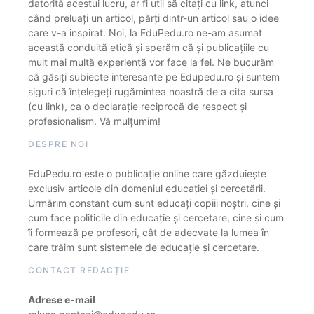
datorită acestui lucru, ar fi util să citați cu link, atunci
când preluați un articol, părți dintr-un articol sau o idee
care v-a inspirat. Noi, la EduPedu.ro ne-am asumat
această conduită etică și sperăm că și publicațiile cu
mult mai multă experiență vor face la fel. Ne bucurăm
că găsiți subiecte interesante pe Edupedu.ro și suntem
siguri că înțelegeți rugămintea noastră de a cita sursa
(cu link), ca o declarație reciprocă de respect și
profesionalism. Vă mulțumim!
DESPRE NOI
EduPedu.ro este o publicație online care găzduiește
exclusiv articole din domeniul educației și cercetării.
Urmărim constant cum sunt educați copiii noștri, cine și
cum face politicile din educație și cercetare, cine și cum
îi formează pe profesori, cât de adecvate la lumea în
care trăim sunt sistemele de educație și cercetare.
CONTACT REDACȚIE
Adrese e-mail