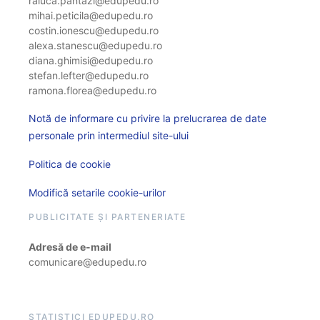
raluca.pantazi@edupedu.ro
mihai.peticila@edupedu.ro
costin.ionescu@edupedu.ro
alexa.stanescu@edupedu.ro
diana.ghimisi@edupedu.ro
stefan.lefter@edupedu.ro
ramona.florea@edupedu.ro
Notă de informare cu privire la prelucrarea de date
personale prin intermediul site-ului
Politica de cookie
Modifică setarile cookie-urilor
PUBLICITATE ȘI PARTENERIATE
Adresă de e-mail
comunicare@edupedu.ro
STATISTICI EDUPEDU.RO