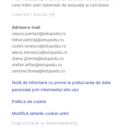
care trăim sunt sistemele de educație și cercetare.
CONTACT REDACȚIE
Adrese e-mail
raluca.pantazi@edupedu.ro
mihai.peticila@edupedu.ro
costin.ionescu@edupedu.ro
alexa.stanescu@edupedu.ro
diana.ghimisi@edupedu.ro
stefan.lefter@edupedu.ro
ramona.florea@edupedu.ro
Notă de informare cu privire la prelucrarea de date
personale prin intermediul site-ului
Politica de cookie
Modifică setarile cookie-urilor
PUBLICITATE ȘI PARTENERIATE