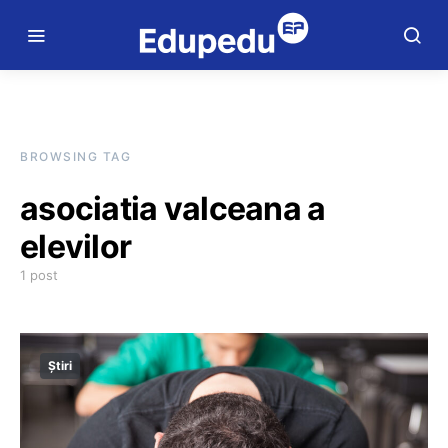
BROWSING TAG
asociatia valceana a
elevilor
1 post
Știri