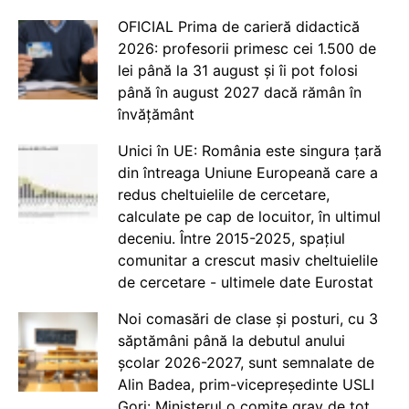
OFICIAL Prima de carieră didactică
2026: profesorii primesc cei 1.500 de
lei până la 31 august și îi pot folosi
până în august 2027 dacă rămân în
învățământ
Unici în UE: România este singura țară
din întreaga Uniune Europeană care a
redus cheltuielile de cercetare,
calculate pe cap de locuitor, în ultimul
deceniu. Între 2015-2025, spațiul
comunitar a crescut masiv cheltuielile
de cercetare - ultimele date Eurostat
Noi comasări de clase și posturi, cu 3
săptămâni până la debutul anului
școlar 2026-2027, sunt semnalate de
Alin Badea, prim-vicepreședinte USLI
Gorj: Ministerul o comite grav de tot.