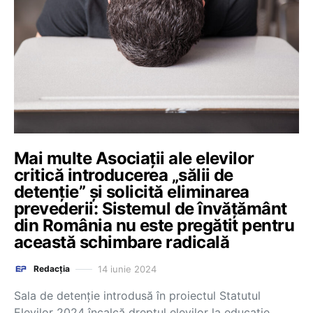
Mai multe Asociații ale elevilor
critică introducerea „sălii de
detenție” și solicită eliminarea
prevederii: Sistemul de învățământ
din România nu este pregătit pentru
această schimbare radicală
14 iunie 2024
Redacția
Sala de detenție introdusă în proiectul Statutul
Elevilor 2024 încalcă dreptul elevilor la educație,