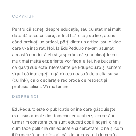
COPYRIGHT
Pentru că scrieți despre educație, sau cu atât mai mult
datorită acestui lucru, ar fi util să citați cu link, atunci
când preluați un articol, părți dintr-un articol sau o idee
care v-a inspirat. Noi, la EduPedu.ro ne-am asumat
această conduită etică și sperăm că și publicațiile cu
mult mai multă experiență vor face la fel. Ne bucurăm
că găsiți subiecte interesante pe Edupedu.ro și suntem
siguri că înțelegeți rugămintea noastră de a cita sursa
(cu link), ca o declarație reciprocă de respect și
profesionalism. Vă mulțumim!
DESPRE NOI
EduPedu.ro este o publicație online care găzduiește
exclusiv articole din domeniul educației și cercetării.
Urmărim constant cum sunt educați copiii noștri, cine și
cum face politicile din educație și cercetare, cine și cum
îi formează pe profesori, cât de adecvate la lumea în