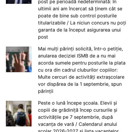
post pe perioadă nedeterminată: În
ultimii ani am încercat să ținem cât se
poate de bine sub control posturile
titularizabile / La niciun concurs nu poți
garanta de la început asigurarea unui
post
Mai mulți părinți solicită, într-o petiție,
anularea deciziei ISMB de a nu mai
acorda sumele pentru posturile la plata
cu ora din cadrul cluburilor copiilor:
Multe cercuri de activități extrașcolare
vor dispărea de la 1 septembrie, spun
părinții
Peste o lună începe școala. Elevii și
copiii de grădiniță încep cursurile și
activitățile pe 7 septembrie, după
vacanța de vară / Calendarul anului
școlar 2026-2027 și lista vacanțelor