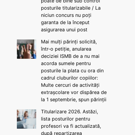
poate de bine sub control
posturile titularizabile / La
niciun concurs nu poți
garanta de la început
asigurarea unui post
Mai mulți părinți solicită,
într-o petiție, anularea
deciziei ISMB de a nu mai
acorda sumele pentru
posturile la plata cu ora din
cadrul cluburilor copiilor:
Multe cercuri de activități
extrașcolare vor dispărea de
la 1 septembrie, spun părinții
Titularizare 2026. Astăzi,
lista posturilor pentru
profesori va fi actualizată,
după repartizarea