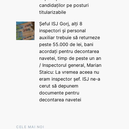
candidaților pe posturi
titularizabile
Șeful ISJ Gorj, alți 8
inspectori și personal
auxiliar trebuie să returneze
peste 55.000 de lei, bani
acordați pentru decontarea
navetei, timp de peste un an
/ Inspectorul general, Marian
Staicu: La vremea aceea nu
eram inspector șef. ISJ ne-a
cerut să depunem
documente pentru
decontarea navetei
CELE MAI NOI