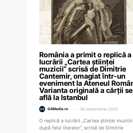
România a primit o replică a
lucrării „Cartea științei
muzicii” scrisă de Dimitrie
Cantemir, omagiat într-un
eveniment la Ateneul Român
Varianta originală a cărții se
află la Istanbul
28 septembrie 2023
G4Media.ro
O replică a lucrării „Cartea ştiinţei muzicii
după felul literelor”, scrisă de Dimitrie