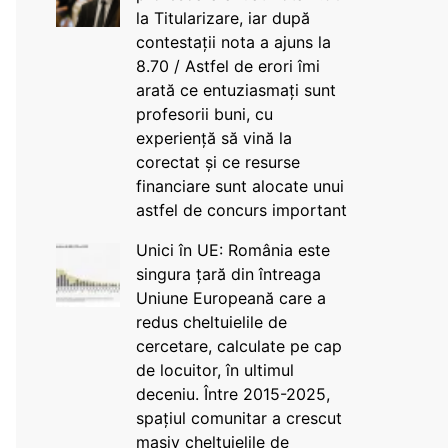
la Titularizare, iar după
contestații nota a ajuns la
8.70 / Astfel de erori îmi
arată ce entuziasmați sunt
profesorii buni, cu
experiență să vină la
corectat și ce resurse
financiare sunt alocate unui
astfel de concurs important
Unici în UE: România este
singura țară din întreaga
Uniune Europeană care a
redus cheltuielile de
cercetare, calculate pe cap
de locuitor, în ultimul
deceniu. Între 2015-2025,
spațiul comunitar a crescut
masiv cheltuielile de