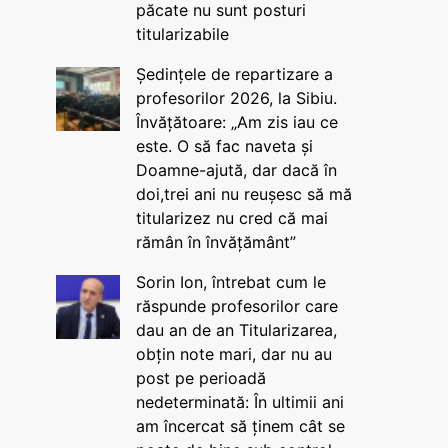
păcate nu sunt posturi
titularizabile
Ședințele de repartizare a
profesorilor 2026, la Sibiu.
Învățătoare: „Am zis iau ce
este. O să fac naveta și
Doamne-ajută, dar dacă în
doi,trei ani nu reușesc să mă
titularizez nu cred că mai
rămân în învățământ”
Sorin Ion, întrebat cum le
răspunde profesorilor care
dau an de an Titularizarea,
obțin note mari, dar nu au
post pe perioadă
nedeterminată: În ultimii ani
am încercat să ținem cât se