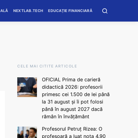
OALĂ
NEXTLAB.TECH
EDUCAȚIE FINANCIARĂ
CELE MAI CITITE ARTICOLE
OFICIAL Prima de carieră
didactică 2026: profesorii
primesc cei 1.500 de lei până
la 31 august și îi pot folosi
până în august 2027 dacă
rămân în învățământ
Profesorul Petruț Rizea: O
profesoară a luat nota 4.90