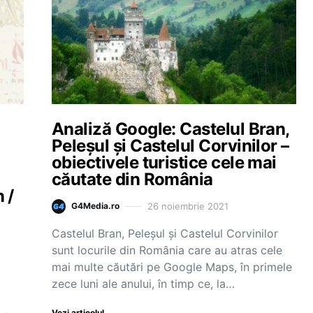
Analiză Google: Castelul Bran,
Peleşul şi Castelul Corvinilor –
obiectivele turistice cele mai
căutate din România
 /
26 noiembrie 2021
G4Media.ro
Castelul Bran, Peleşul şi Castelul Corvinilor
sunt locurile din România care au atras cele
mai multe căutări pe Google Maps, în primele
zece luni ale anului, în timp ce, la…
Vezi articolul