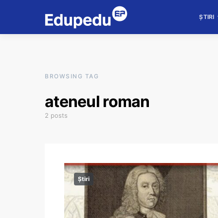
ȘTIRI
BROWSING TAG
ateneul roman
2 posts
Știri