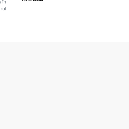
 în
rul