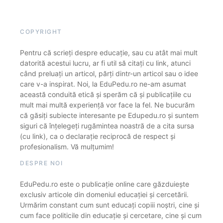
COPYRIGHT
Pentru că scrieți despre educație, sau cu atât mai mult
datorită acestui lucru, ar fi util să citați cu link, atunci
când preluați un articol, părți dintr-un articol sau o idee
care v-a inspirat. Noi, la EduPedu.ro ne-am asumat
această conduită etică și sperăm că și publicațiile cu
mult mai multă experiență vor face la fel. Ne bucurăm
că găsiți subiecte interesante pe Edupedu.ro și suntem
siguri că înțelegeți rugămintea noastră de a cita sursa
(cu link), ca o declarație reciprocă de respect și
profesionalism. Vă mulțumim!
DESPRE NOI
EduPedu.ro este o publicație online care găzduiește
exclusiv articole din domeniul educației și cercetării.
Urmărim constant cum sunt educați copiii noștri, cine și
cum face politicile din educație și cercetare, cine și cum