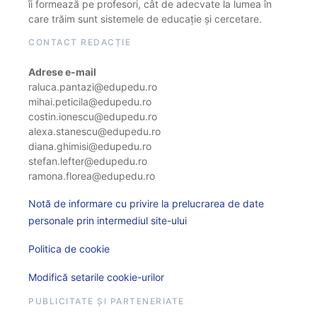
îi formează pe profesori, cât de adecvate la lumea în
care trăim sunt sistemele de educație și cercetare.
CONTACT REDACȚIE
Adrese e-mail
raluca.pantazi@edupedu.ro
mihai.peticila@edupedu.ro
costin.ionescu@edupedu.ro
alexa.stanescu@edupedu.ro
diana.ghimisi@edupedu.ro
stefan.lefter@edupedu.ro
ramona.florea@edupedu.ro
Notă de informare cu privire la prelucrarea de date
personale prin intermediul site-ului
Politica de cookie
Modifică setarile cookie-urilor
PUBLICITATE ȘI PARTENERIATE