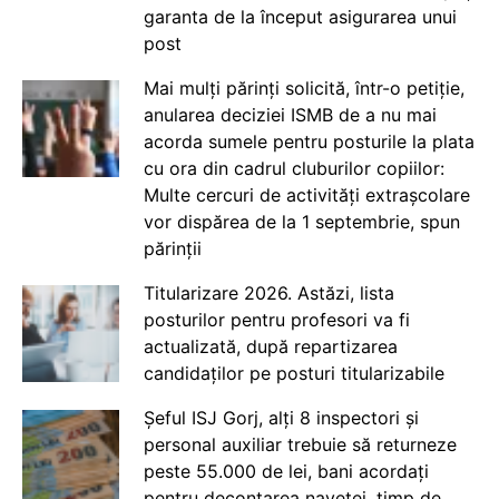
garanta de la început asigurarea unui
post
Mai mulți părinți solicită, într-o petiție,
anularea deciziei ISMB de a nu mai
acorda sumele pentru posturile la plata
cu ora din cadrul cluburilor copiilor:
Multe cercuri de activități extrașcolare
vor dispărea de la 1 septembrie, spun
părinții
Titularizare 2026. Astăzi, lista
posturilor pentru profesori va fi
actualizată, după repartizarea
candidaților pe posturi titularizabile
Șeful ISJ Gorj, alți 8 inspectori și
personal auxiliar trebuie să returneze
peste 55.000 de lei, bani acordați
pentru decontarea navetei, timp de