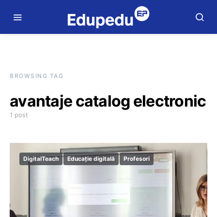
BROWSING TAG
avantaje catalog electronic
1 post
DigitalTeach
Educație digitală
Profesori