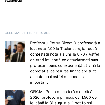
Vezi articolul
CELE MAI CITITE ARTICOLE
Profesorul Petruț Rizea: O profesoară a
luat nota 4.90 la Titularizare, iar după
contestații nota a ajuns la 8.70 / Astfel
de erori îmi arată ce entuziasmați sunt
profesorii buni, cu experiență să vină la
corectat și ce resurse financiare sunt
alocate unui astfel de concurs
important
OFICIAL Prima de carieră didactică
2026: profesorii primesc cei 1.500 de
lei până la 31 august și îi pot folosi