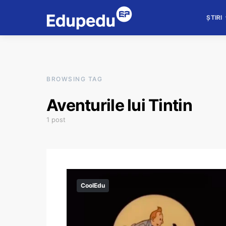
ȘTIRI
BROWSING TAG
Aventurile lui Tintin
1 post
CoolEdu