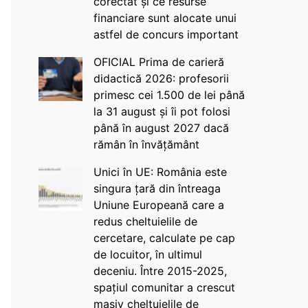
corectat și ce resurse
financiare sunt alocate unui
astfel de concurs important
OFICIAL Prima de carieră
didactică 2026: profesorii
primesc cei 1.500 de lei până
la 31 august și îi pot folosi
până în august 2027 dacă
rămân în învățământ
Unici în UE: România este
singura țară din întreaga
Uniune Europeană care a
redus cheltuielile de
cercetare, calculate pe cap
de locuitor, în ultimul
deceniu. Între 2015-2025,
spațiul comunitar a crescut
masiv cheltuielile de