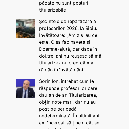
păcate nu sunt posturi
titularizabile
Ședințele de repartizare a
profesorilor 2026, la Sibiu.
Învățătoare: „Am zis iau ce
este. O să fac naveta și
Doamne-ajută, dar dacă în
doi,trei ani nu reușesc să mă
titularizez nu cred că mai
rămân în învățământ”
Sorin Ion, întrebat cum le
răspunde profesorilor care
dau an de an Titularizarea,
obțin note mari, dar nu au
post pe perioadă
nedeterminată: În ultimii ani
am încercat să ținem cât se