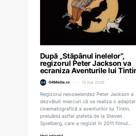
După „Stăpânul inelelor”,
regizorul Peter Jackson va
ecraniza Aventurile lui Tinti
15 mai 2026
G4Media.ro
Regizorul neozeelandez Peter Jackson a
dezvăluit miercuri că va realiza o adapta
cinematografică a aventurilor lui Tintin,
preluând astfel ştafeta de la Steven
Spielberg, care a regizat în 2011 filmul…
Vezi articolul