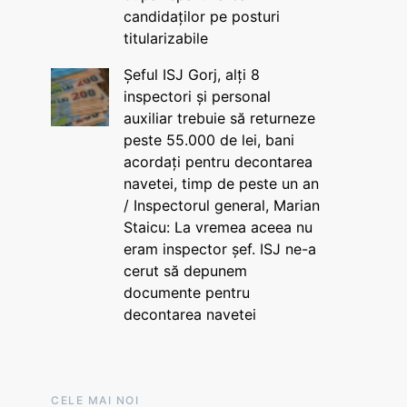
candidaților pe posturi
titularizabile
Șeful ISJ Gorj, alți 8
inspectori și personal
auxiliar trebuie să returneze
peste 55.000 de lei, bani
acordați pentru decontarea
navetei, timp de peste un an
/ Inspectorul general, Marian
Staicu: La vremea aceea nu
eram inspector șef. ISJ ne-a
cerut să depunem
documente pentru
decontarea navetei
CELE MAI NOI