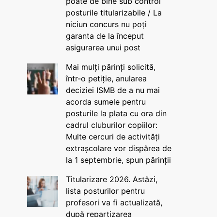
poate de bine sub control
posturile titularizabile / La
niciun concurs nu poți
garanta de la început
asigurarea unui post
Mai mulți părinți solicită,
într-o petiție, anularea
deciziei ISMB de a nu mai
acorda sumele pentru
posturile la plata cu ora din
cadrul cluburilor copiilor:
Multe cercuri de activități
extrașcolare vor dispărea de
la 1 septembrie, spun părinții
Titularizare 2026. Astăzi,
lista posturilor pentru
profesori va fi actualizată,
după repartizarea