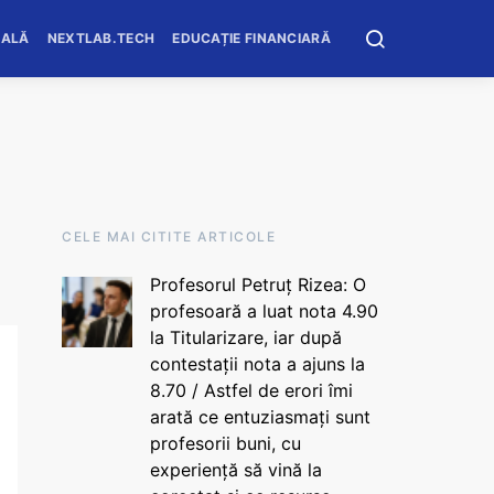
OALĂ
NEXTLAB.TECH
EDUCAȚIE FINANCIARĂ
CELE MAI CITITE ARTICOLE
Profesorul Petruț Rizea: O
profesoară a luat nota 4.90
la Titularizare, iar după
contestații nota a ajuns la
8.70 / Astfel de erori îmi
arată ce entuziasmați sunt
profesorii buni, cu
experiență să vină la