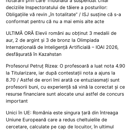
hotărârii prin care Tribunalul a suspendat chiar
deciziile Inspectoratului de tăiere a posturilor:
Obligațiile vă revin „în totalitate” / ISJ susține că s-a
conformat pentru că nu a mai emis alte acte
ULTIMĂ ORĂ Elevii români au obținut 3 medalii de
aur, 2 de argint și 3 de bronz la Olimpiada
Internațională de Inteligență Artificială – IOAI 2026,
desfășurată în Kazahstan
Profesorul Petruț Rizea: O profesoară a luat nota 4.90
la Titularizare, iar după contestații nota a ajuns la
8.70 / Astfel de erori îmi arată ce entuziasmați sunt
profesorii buni, cu experiență să vină la corectat și ce
resurse financiare sunt alocate unui astfel de concurs
important
Unici în UE: România este singura țară din întreaga
Uniune Europeană care a redus cheltuielile de
cercetare, calculate pe cap de locuitor, în ultimul