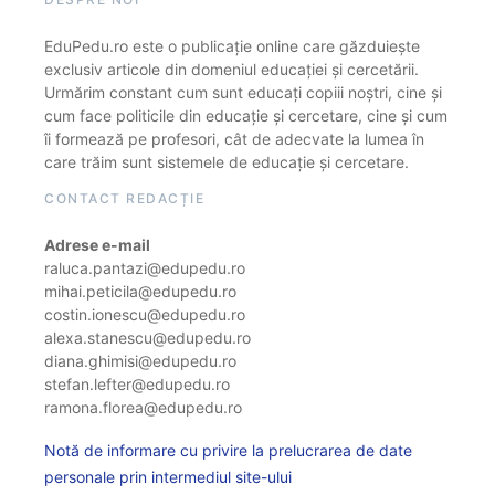
EduPedu.ro este o publicație online care găzduiește
exclusiv articole din domeniul educației și cercetării.
Urmărim constant cum sunt educați copiii noștri, cine și
cum face politicile din educație și cercetare, cine și cum
îi formează pe profesori, cât de adecvate la lumea în
care trăim sunt sistemele de educație și cercetare.
CONTACT REDACȚIE
Adrese e-mail
raluca.pantazi@edupedu.ro
mihai.peticila@edupedu.ro
costin.ionescu@edupedu.ro
alexa.stanescu@edupedu.ro
diana.ghimisi@edupedu.ro
stefan.lefter@edupedu.ro
ramona.florea@edupedu.ro
Notă de informare cu privire la prelucrarea de date
personale prin intermediul site-ului