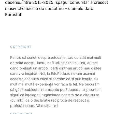
deceniu. Între 2015-2025, spațiul comunitar a crescut
masiv cheltuielile de cercetare – ultimele date
Eurostat
COPYRIGHT
Pentru că scrieți despre educație, sau cu atât mai mult
datorită acestui lucru, ar fi util să citați cu link, atunci
când preluați un articol, părți dintr-un articol sau o idee
care v-a inspirat. Noi, la EduPedu.ro ne-am asumat
această conduită etică și sperăm că și publicațiile cu
mult mai multă experiență vor face la fel. Ne bucurăm
că găsiți subiecte interesante pe Edupedu.ro și suntem
siguri că înțelegeți rugămintea noastră de a cita sursa
(cu link), ca o declarație reciprocă de respect și
profesionalism. Vă mulțumim!
DESPRE NOI