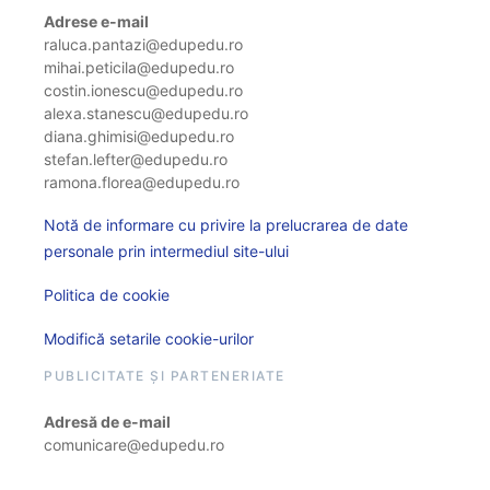
Adrese e-mail
raluca.pantazi@edupedu.ro
mihai.peticila@edupedu.ro
costin.ionescu@edupedu.ro
alexa.stanescu@edupedu.ro
diana.ghimisi@edupedu.ro
stefan.lefter@edupedu.ro
ramona.florea@edupedu.ro
Notă de informare cu privire la prelucrarea de date
personale prin intermediul site-ului
Politica de cookie
Modifică setarile cookie-urilor
PUBLICITATE ȘI PARTENERIATE
Adresă de e-mail
comunicare@edupedu.ro