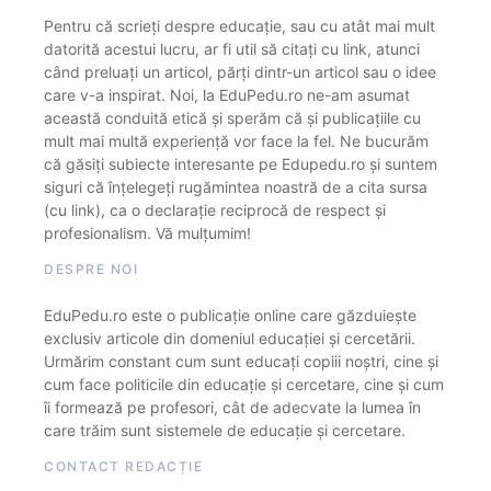
Pentru că scrieți despre educație, sau cu atât mai mult
datorită acestui lucru, ar fi util să citați cu link, atunci
când preluați un articol, părți dintr-un articol sau o idee
care v-a inspirat. Noi, la EduPedu.ro ne-am asumat
această conduită etică și sperăm că și publicațiile cu
mult mai multă experiență vor face la fel. Ne bucurăm
că găsiți subiecte interesante pe Edupedu.ro și suntem
siguri că înțelegeți rugămintea noastră de a cita sursa
(cu link), ca o declarație reciprocă de respect și
profesionalism. Vă mulțumim!
DESPRE NOI
EduPedu.ro este o publicație online care găzduiește
exclusiv articole din domeniul educației și cercetării.
Urmărim constant cum sunt educați copiii noștri, cine și
cum face politicile din educație și cercetare, cine și cum
îi formează pe profesori, cât de adecvate la lumea în
care trăim sunt sistemele de educație și cercetare.
CONTACT REDACȚIE