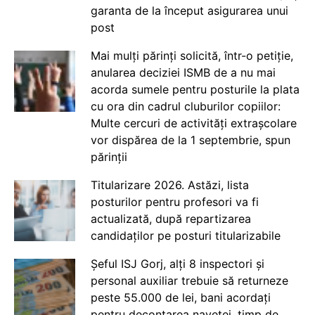
garanta de la început asigurarea unui
post
Mai mulți părinți solicită, într-o petiție,
anularea deciziei ISMB de a nu mai
acorda sumele pentru posturile la plata
cu ora din cadrul cluburilor copiilor:
Multe cercuri de activități extrașcolare
vor dispărea de la 1 septembrie, spun
părinții
Titularizare 2026. Astăzi, lista
posturilor pentru profesori va fi
actualizată, după repartizarea
candidaților pe posturi titularizabile
Șeful ISJ Gorj, alți 8 inspectori și
personal auxiliar trebuie să returneze
peste 55.000 de lei, bani acordați
pentru decontarea navetei, timp de