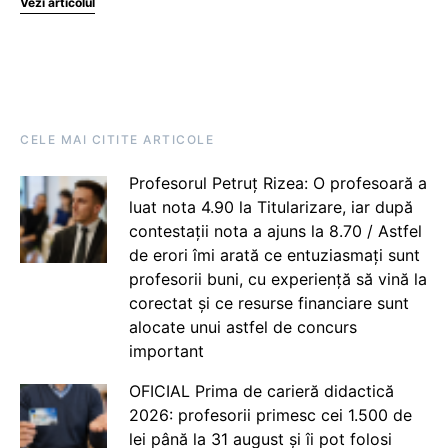
Vezi articolul
CELE MAI CITITE ARTICOLE
Profesorul Petruț Rizea: O profesoară a
luat nota 4.90 la Titularizare, iar după
contestații nota a ajuns la 8.70 / Astfel
de erori îmi arată ce entuziasmați sunt
profesorii buni, cu experiență să vină la
corectat și ce resurse financiare sunt
alocate unui astfel de concurs
important
OFICIAL Prima de carieră didactică
2026: profesorii primesc cei 1.500 de
lei până la 31 august și îi pot folosi