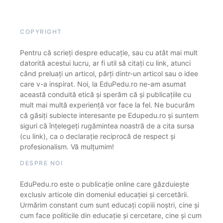
COPYRIGHT
Pentru că scrieți despre educație, sau cu atât mai mult
datorită acestui lucru, ar fi util să citați cu link, atunci
când preluați un articol, părți dintr-un articol sau o idee
care v-a inspirat. Noi, la EduPedu.ro ne-am asumat
această conduită etică și sperăm că și publicațiile cu
mult mai multă experiență vor face la fel. Ne bucurăm
că găsiți subiecte interesante pe Edupedu.ro și suntem
siguri că înțelegeți rugămintea noastră de a cita sursa
(cu link), ca o declarație reciprocă de respect și
profesionalism. Vă mulțumim!
DESPRE NOI
EduPedu.ro este o publicație online care găzduiește
exclusiv articole din domeniul educației și cercetării.
Urmărim constant cum sunt educați copiii noștri, cine și
cum face politicile din educație și cercetare, cine și cum