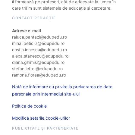
îi formează pe profesori, cât de adecvate la lumea în
care trăim sunt sistemele de educație și cercetare.
CONTACT REDACȚIE
Adrese e-mail
raluca.pantazi@edupedu.ro
mihai.peticila@edupedu.ro
costin.ionescu@edupedu.ro
alexa.stanescu@edupedu.ro
diana.ghimisi@edupedu.ro
stefan.lefter@edupedu.ro
ramona.florea@edupedu.ro
Notă de informare cu privire la prelucrarea de date
personale prin intermediul site-ului
Politica de cookie
Modifică setarile cookie-urilor
PUBLICITATE ȘI PARTENERIATE