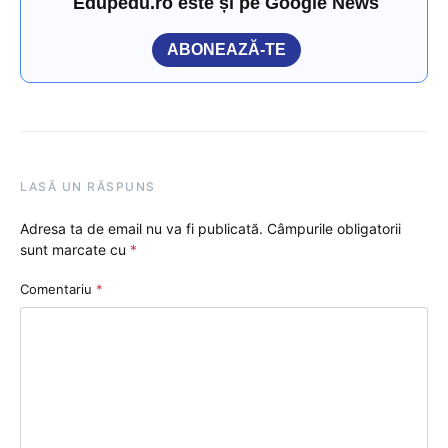
Edupedu.ro este și pe Google News
ABONEAZĂ-TE
LASĂ UN RĂSPUNS
Adresa ta de email nu va fi publicată.
Câmpurile obligatorii
sunt marcate cu
*
Comentariu
*