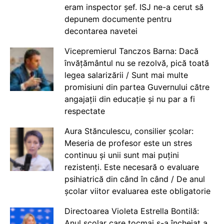
eram inspector șef. ISJ ne-a cerut să
depunem documente pentru
decontarea navetei
Vicepremierul Tanczos Barna: Dacă
învățământul nu se rezolvă, pică toată
legea salarizării / Sunt mai multe
promisiuni din partea Guvernului către
angajații din educație și nu par a fi
respectate
Aura Stănculescu, consilier școlar:
Meseria de profesor este un stres
continuu și unii sunt mai puțini
rezistenți. Este necesară o evaluare
psihiatrică din când în când / De anul
școlar viitor evaluarea este obligatorie
Directoarea Violeta Estrella Bontilă:
Anul școlar care tocmai s-a încheiat a