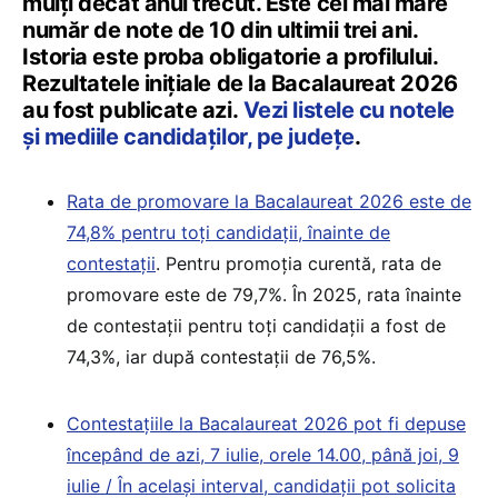
mulți decât anul trecut. Este cel mai mare
număr de note de 10 din ultimii trei ani.
Istoria este proba obligatorie a profilului.
Rezultatele inițiale de la Bacalaureat 2026
au fost publicate azi.
Vezi listele cu notele
și mediile candidaților, pe județe
.
Rata de promovare la Bacalaureat 2026 este de
74,8% pentru toți candidații, înainte de
contestații
. Pentru promoția curentă, rata de
promovare este de 79,7%. În 2025, rata înainte
de contestații pentru toți candidații a fost de
74,3%, iar după contestații de 76,5%.
Contestațiile la Bacalaureat 2026 pot fi depuse
începând de azi, 7 iulie, orele 14.00, până joi, 9
iulie / În același interval, candidații pot solicita