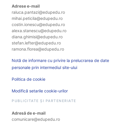
Adrese e-mail
raluca.pantazi@edupedu.ro
mihai.peticila@edupedu.ro
costin.ionescu@edupedu.ro
alexa.stanescu@edupedu.ro
diana.ghimisi@edupedu.ro
stefan.lefter@edupedu.ro
ramona.florea@edupedu.ro
Notă de informare cu privire la prelucrarea de date
personale prin intermediul site-ului
Politica de cookie
Modifică setarile cookie-urilor
PUBLICITATE ȘI PARTENERIATE
Adresă de e-mail
comunicare@edupedu.ro