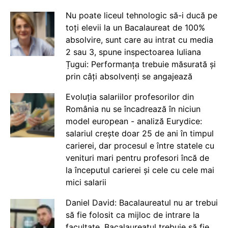
Nu poate liceul tehnologic să-i ducă pe
toți elevii la un Bacalaureat de 100%
absolvire, sunt care au intrat cu media
2 sau 3, spune inspectoarea Iuliana
Țugui: Performanța trebuie măsurată și
prin câți absolvenți se angajează
Evoluția salariilor profesorilor din
România nu se încadrează în niciun
model european - analiză Eurydice:
salariul crește doar 25 de ani în timpul
carierei, dar procesul e între statele cu
venituri mari pentru profesori încă de
la începutul carierei și cele cu cele mai
mici salarii
Daniel David: Bacalaureatul nu ar trebui
să fie folosit ca mijloc de intrare la
facultate. Bacalaureatul trebuie să fie