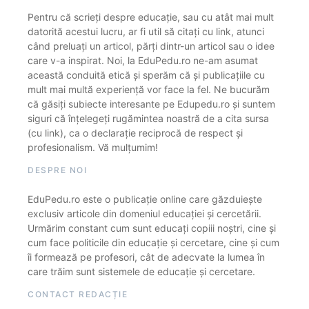
Pentru că scrieți despre educație, sau cu atât mai mult
datorită acestui lucru, ar fi util să citați cu link, atunci
când preluați un articol, părți dintr-un articol sau o idee
care v-a inspirat. Noi, la EduPedu.ro ne-am asumat
această conduită etică și sperăm că și publicațiile cu
mult mai multă experiență vor face la fel. Ne bucurăm
că găsiți subiecte interesante pe Edupedu.ro și suntem
siguri că înțelegeți rugămintea noastră de a cita sursa
(cu link), ca o declarație reciprocă de respect și
profesionalism. Vă mulțumim!
DESPRE NOI
EduPedu.ro este o publicație online care găzduiește
exclusiv articole din domeniul educației și cercetării.
Urmărim constant cum sunt educați copiii noștri, cine și
cum face politicile din educație și cercetare, cine și cum
îi formează pe profesori, cât de adecvate la lumea în
care trăim sunt sistemele de educație și cercetare.
CONTACT REDACȚIE