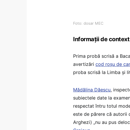
Foto: dosar MEC
Informații de context
Prima probă scrisă a Baca
avertizări
cod roșu de can
proba scrisă la Limba și l
Mădălina Dăescu
, inspec
subiectele date la examen
respectat întru totul model
este de părere că autorii 
Arghezi) „nu au pus deloc