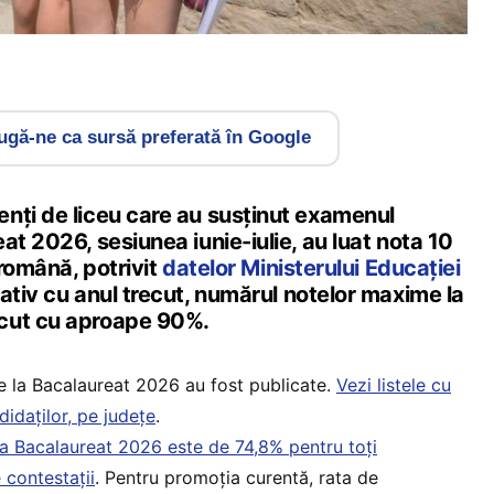
gă-ne ca sursă preferată în Google
nți de liceu care au susținut examenul
at 2026, sesiunea iunie-iulie, au luat nota 10
 română, potrivit
datelor Ministerului Educației
tiv cu anul trecut, numărul notelor maxime la
cut cu aproape 90%.
 de la Bacalaureat 2026 au fost publicate.
Vezi listele cu
didaților, pe județe
.
a Bacalaureat 2026 este de 74,8% pentru toți
e contestații
. Pentru promoția curentă, rata de