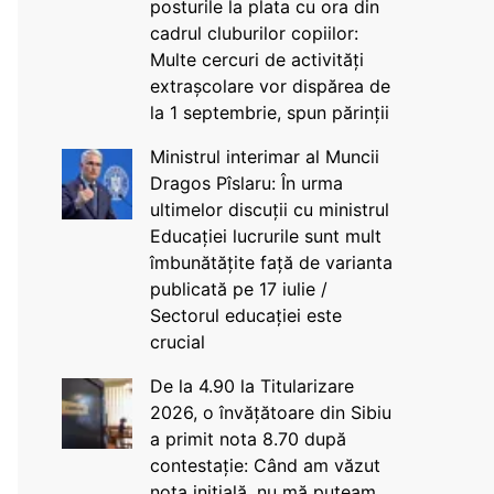
posturile la plata cu ora din
cadrul cluburilor copiilor:
Multe cercuri de activități
extrașcolare vor dispărea de
la 1 septembrie, spun părinții
Ministrul interimar al Muncii
Dragos Pîslaru: În urma
ultimelor discuții cu ministrul
Educației lucrurile sunt mult
îmbunătățite față de varianta
publicată pe 17 iulie /
Sectorul educației este
crucial
De la 4.90 la Titularizare
2026, o învățătoare din Sibiu
a primit nota 8.70 după
contestație: Când am văzut
nota inițială, nu mă puteam