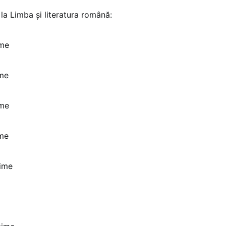
 la Limba și literatura română:
ime
me
ime
me
xime