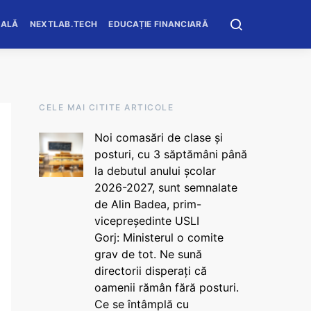
OALĂ
NEXTLAB.TECH
EDUCAȚIE FINANCIARĂ
CELE MAI CITITE ARTICOLE
Noi comasări de clase și
posturi, cu 3 săptămâni până
la debutul anului școlar
2026-2027, sunt semnalate
de Alin Badea, prim-
vicepreședinte USLI
Gorj: Ministerul o comite
grav de tot. Ne sună
directorii disperați că
oamenii rămân fără posturi.
Ce se întâmplă cu