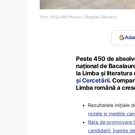
Foto: INQUAM Photos / Bogdan Dănescu
Adau
Peste 450 de absolve
național de Bacalaure
la Limba și literatura
și Cercetării
. Compara
Limba română a cres
Rezultatele inițiale
notele și mediile can
Rata de promovare l
candidații, înainte d