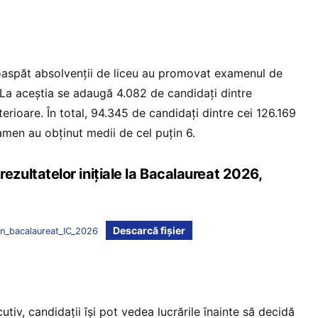
oaspăt absolvenții de liceu au promovat examenul de
 La aceștia se adaugă 4.082 de candidați dintre
terioare. În total, 94.345 de candidați dintre cei 126.169
amen au obținut medii de cel puțin 6.
ultatelor inițiale la Bacalaureat 2026,
Descarcă fișier
n_bacalaureat_IC_2026
utiv, candidații își pot vedea lucrările înainte să decidă