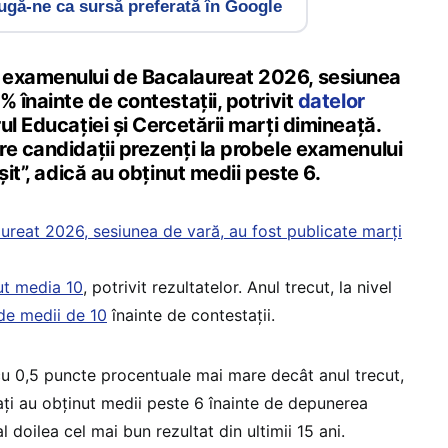
gă-ne ca sursă preferată în Google
 examenului de Bacalaureat 2026, sesiunea
% înainte de contestații, potrivit
datelor
ul Educației și Cercetării marți dimineață.
re candidații prezenți la probele examenului
șit”, adică au obținut medii peste 6.
aureat 2026, sesiunea de vară, au fost publicate marți
ut media 10
, potrivit rezultatelor. Anul trecut, la nivel
de medii de 10
înainte de contestații.
u 0,5 puncte procentuale mai mare decât anul trecut,
ți au obținut medii peste 6 înainte de depunerea
al doilea cel mai bun rezultat din ultimii 15 ani.