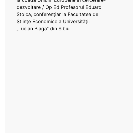
la coada Uniunii Europene în cercetare-
dezvoltare / Op Ed Profesorul Eduard
Stoica, conferențiar la Facultatea de
Științe Economice a Universității
„Lucian Blaga” din Sibiu