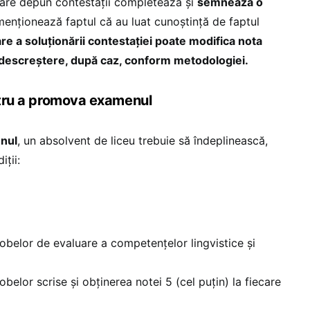
 care depun contestații completează și
semnează o
menționează faptul că au luat cunoștință de faptul
e a soluționării contestației poate modifica nota
u descreștere, după caz, conform metodologiei.
entru a promova examenul
nul
, un absolvent de liceu trebuie să îndeplinească,
ții:
robelor de evaluare a competențelor lingvistice și
obelor scrise și obținerea notei 5 (cel puțin) la fiecare