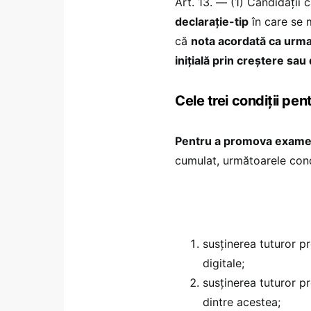
Art. 13. — (1) Candidații
declarație-tip
în care se 
că
nota acordată ca urmar
inițială prin creștere sa
Cele trei condiții p
Pentru a promova exame
cumulat, următoarele condi
susținerea tuturor p
digitale;
susținerea tuturor pr
dintre acestea;