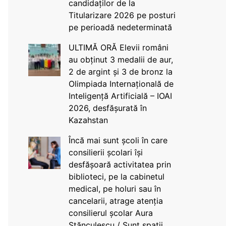
candidaților de la
Titularizare 2026 pe posturi
pe perioadă nedeterminată
ULTIMĂ ORĂ Elevii români
au obținut 3 medalii de aur,
2 de argint și 3 de bronz la
Olimpiada Internațională de
Inteligență Artificială – IOAI
2026, desfășurată în
Kazahstan
Încă mai sunt școli în care
consilierii școlari își
desfășoară activitatea prin
biblioteci, pe la cabinetul
medical, pe holuri sau în
cancelarii, atrage atenția
consilierul școlar Aura
Stănculescu / Sunt spații