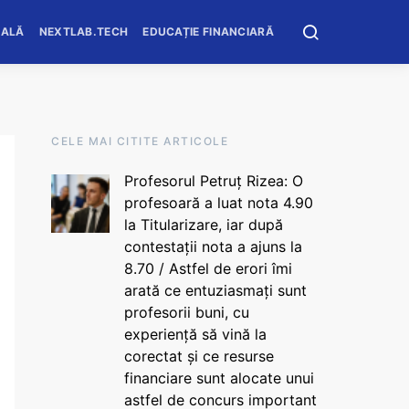
OALĂ
NEXTLAB.TECH
EDUCAȚIE FINANCIARĂ
CELE MAI CITITE ARTICOLE
Profesorul Petruț Rizea: O
profesoară a luat nota 4.90
la Titularizare, iar după
contestații nota a ajuns la
8.70 / Astfel de erori îmi
arată ce entuziasmați sunt
profesorii buni, cu
experiență să vină la
corectat și ce resurse
financiare sunt alocate unui
astfel de concurs important