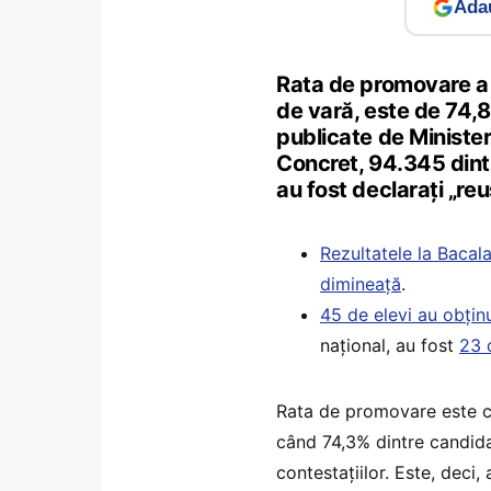
Adau
Rata de promovare a
de vară, este de 74,8
publicate de Minister
Concret, 94.345 dint
au fost declarați „reu
Rezultatele la Bacal
dimineață
.
45 de elevi au obțin
național, au fost
23 
Rata de promovare este c
când 74,3% dintre candida
contestațiilor. Este, deci, 