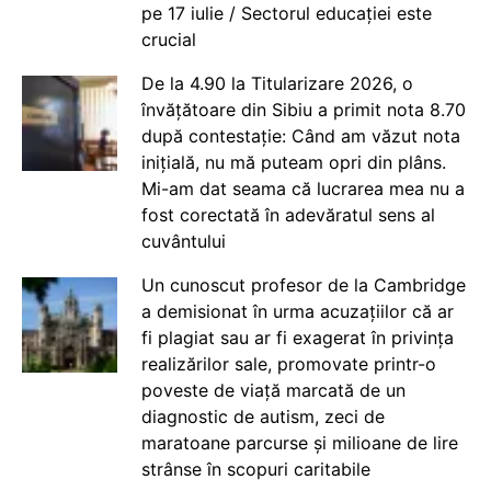
pe 17 iulie / Sectorul educației este
crucial
De la 4.90 la Titularizare 2026, o
învățătoare din Sibiu a primit nota 8.70
după contestație: Când am văzut nota
inițială, nu mă puteam opri din plâns.
Mi-am dat seama că lucrarea mea nu a
fost corectată în adevăratul sens al
cuvântului
Un cunoscut profesor de la Cambridge
a demisionat în urma acuzațiilor că ar
fi plagiat sau ar fi exagerat în privința
realizărilor sale, promovate printr-o
poveste de viață marcată de un
diagnostic de autism, zeci de
maratoane parcurse și milioane de lire
strânse în scopuri caritabile