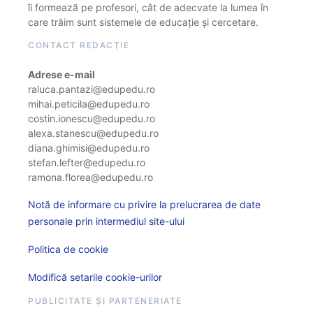
îi formează pe profesori, cât de adecvate la lumea în
care trăim sunt sistemele de educație și cercetare.
CONTACT REDACȚIE
Adrese e-mail
raluca.pantazi@edupedu.ro
mihai.peticila@edupedu.ro
costin.ionescu@edupedu.ro
alexa.stanescu@edupedu.ro
diana.ghimisi@edupedu.ro
stefan.lefter@edupedu.ro
ramona.florea@edupedu.ro
Notă de informare cu privire la prelucrarea de date
personale prin intermediul site-ului
Politica de cookie
Modifică setarile cookie-urilor
PUBLICITATE ȘI PARTENERIATE