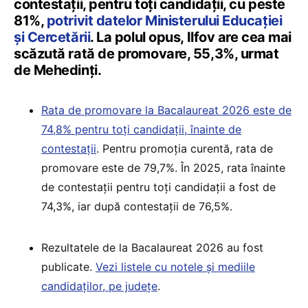
contestații, pentru toți candidații, cu peste
81%,
potrivit datelor Ministerului Educației
și Cercetării
. La polul opus, Ilfov are cea mai
scăzută rată de promovare, 55,3%, urmat
de Mehedinți.
Rata de promovare la Bacalaureat 2026 este de
74,8% pentru toți candidații, înainte de
contestații
. Pentru promoția curentă, rata de
promovare este de 79,7%. În 2025, rata înainte
de contestații pentru toți candidații a fost de
74,3%, iar după contestații de 76,5%.
Rezultatele de la Bacalaureat 2026 au fost
publicate.
Vezi listele cu notele și mediile
candidaților, pe județe
.