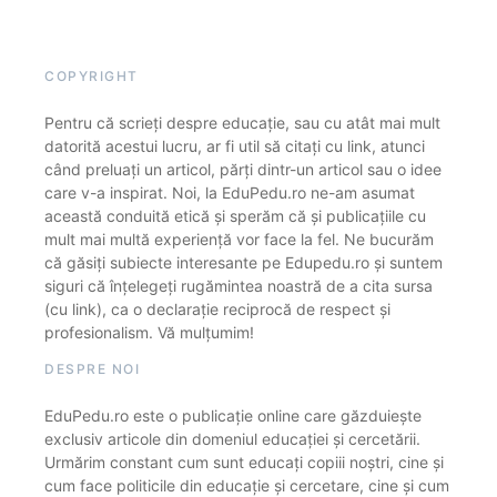
COPYRIGHT
Pentru că scrieți despre educație, sau cu atât mai mult
datorită acestui lucru, ar fi util să citați cu link, atunci
când preluați un articol, părți dintr-un articol sau o idee
care v-a inspirat. Noi, la EduPedu.ro ne-am asumat
această conduită etică și sperăm că și publicațiile cu
mult mai multă experiență vor face la fel. Ne bucurăm
că găsiți subiecte interesante pe Edupedu.ro și suntem
siguri că înțelegeți rugămintea noastră de a cita sursa
(cu link), ca o declarație reciprocă de respect și
profesionalism. Vă mulțumim!
DESPRE NOI
EduPedu.ro este o publicație online care găzduiește
exclusiv articole din domeniul educației și cercetării.
Urmărim constant cum sunt educați copiii noștri, cine și
cum face politicile din educație și cercetare, cine și cum