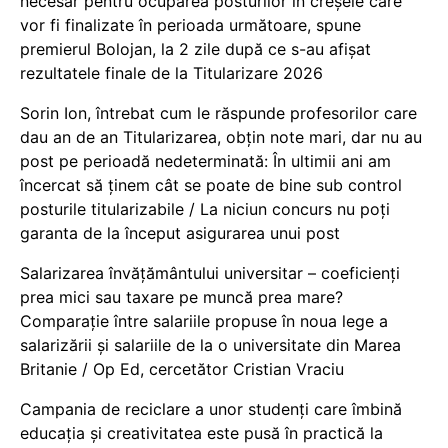
necesar pentru ocuparea posturilor în creșele care
vor fi finalizate în perioada următoare, spune
premierul Bolojan, la 2 zile după ce s-au afișat
rezultatele finale de la Titularizare 2026
Sorin Ion, întrebat cum le răspunde profesorilor care
dau an de an Titularizarea, obțin note mari, dar nu au
post pe perioadă nedeterminată: În ultimii ani am
încercat să ținem cât se poate de bine sub control
posturile titularizabile / La niciun concurs nu poți
garanta de la început asigurarea unui post
Salarizarea învățământului universitar – coeficienți
prea mici sau taxare pe muncă prea mare?
Comparație între salariile propuse în noua lege a
salarizării și salariile de la o universitate din Marea
Britanie / Op Ed, cercetător Cristian Vraciu
Campania de reciclare a unor studenți care îmbină
educația și creativitatea este pusă în practică la