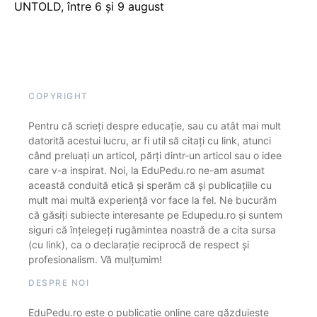
UNTOLD, între 6 și 9 august
COPYRIGHT
Pentru că scrieți despre educație, sau cu atât mai mult
datorită acestui lucru, ar fi util să citați cu link, atunci
când preluați un articol, părți dintr-un articol sau o idee
care v-a inspirat. Noi, la EduPedu.ro ne-am asumat
această conduită etică și sperăm că și publicațiile cu
mult mai multă experiență vor face la fel. Ne bucurăm
că găsiți subiecte interesante pe Edupedu.ro și suntem
siguri că înțelegeți rugămintea noastră de a cita sursa
(cu link), ca o declarație reciprocă de respect și
profesionalism. Vă mulțumim!
DESPRE NOI
EduPedu.ro este o publicație online care găzduiește