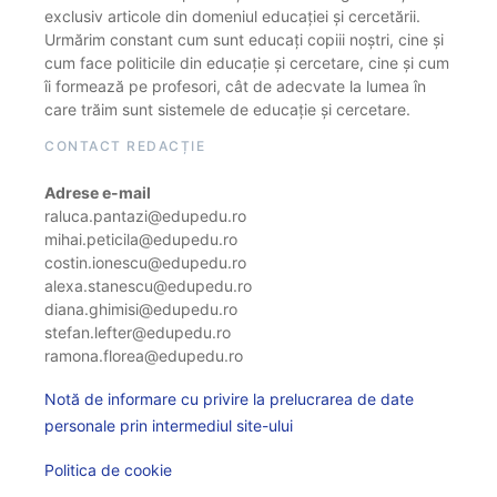
exclusiv articole din domeniul educației și cercetării.
Urmărim constant cum sunt educați copiii noștri, cine și
cum face politicile din educație și cercetare, cine și cum
îi formează pe profesori, cât de adecvate la lumea în
care trăim sunt sistemele de educație și cercetare.
CONTACT REDACȚIE
Adrese e-mail
raluca.pantazi@edupedu.ro
mihai.peticila@edupedu.ro
costin.ionescu@edupedu.ro
alexa.stanescu@edupedu.ro
diana.ghimisi@edupedu.ro
stefan.lefter@edupedu.ro
ramona.florea@edupedu.ro
Notă de informare cu privire la prelucrarea de date
personale prin intermediul site-ului
Politica de cookie