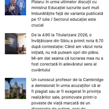
Pîslaru: În urma ultimelor discuții cu
ministrul Educației lucrurile sunt mult
îmbunătățite față de varianta publicată
pe 17 iulie / Sectorul educației este
crucial
De la 4.90 la Titularizare 2026, o
învățătoare din Sibiu a primit nota 8.70
după contestație: Când am văzut nota
inițială, nu mă puteam opri din plâns.
Mi-am dat seama că lucrarea mea nu a
fost corectată în adevăratul sens al
cuvântului
Un cunoscut profesor de la Cambridge
a demisionat în urma acuzațiilor că ar
fi plagiat sau ar fi exagerat în privința
realizărilor sale, promovate printr-o
poveste de viață marcată de un
diagnostic de autism, zeci de