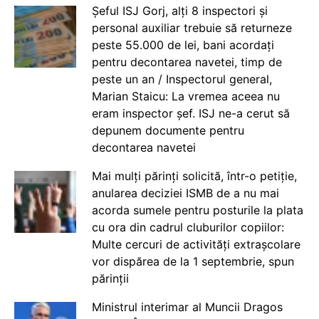
Șeful ISJ Gorj, alți 8 inspectori și
personal auxiliar trebuie să returneze
peste 55.000 de lei, bani acordați
pentru decontarea navetei, timp de
peste un an / Inspectorul general,
Marian Staicu: La vremea aceea nu
eram inspector șef. ISJ ne-a cerut să
depunem documente pentru
decontarea navetei
Mai mulți părinți solicită, într-o petiție,
anularea deciziei ISMB de a nu mai
acorda sumele pentru posturile la plata
cu ora din cadrul cluburilor copiilor:
Multe cercuri de activități extrașcolare
vor dispărea de la 1 septembrie, spun
părinții
Ministrul interimar al Muncii Dragos