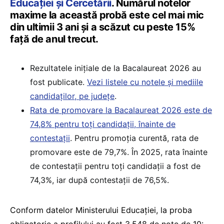
Educației și Cercetării
. Numărul notelor
maxime la această probă este cel mai mic
din ultimii 3 ani și a scăzut cu peste 15%
față de anul trecut.
Rezultatele inițiale de la Bacalaureat 2026 au
fost publicate.
Vezi listele cu notele și mediile
candidaților, pe județe
.
Rata de promovare la Bacalaureat 2026 este de
74,8% pentru toți candidații, înainte de
contestații
. Pentru promoția curentă, rata de
promovare este de 79,7%. În 2025, rata înainte
de contestații pentru toți candidații a fost de
74,3%, iar după contestații de 76,5%.
Conform datelor Ministerului Educației, la proba