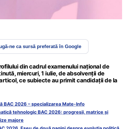
gă-ne ca sursă preferată în Google
rofilului din cadrul examenului național de
ută, miercuri, 1 iulie, de absolvenții de
 articol, ce subiecte au primit candidații de la
ă BAC 2026 – specializarea Mate-Info
atică tehnologic BAC 2026: progresii, matrice și
rize majore
BAC 2026. Eseu de două pagini despre evoluția politică