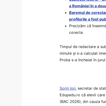
a României în a doua
Baremul de corectar
profilurile a fost pub
Precizăm că însemnăr
corecte.
Timpul de redactare a sub
minute și s-a calculat imed
Proba s-a încheiat în jurul
Sorin Ion
, secretar de stat
Edupedu.ro că elevii care 
(BAC 2026), din cauza fur