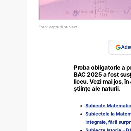
Foto: captură subiect
Adau
Proba obligatorie a p
BAC 2025 a fost susțin
liceu. Vezi mai jos, în
științe ale naturii.
Subiecte Matematic
Subiectele la Matem
integrale, fără surp
Subiecte Istorie – 