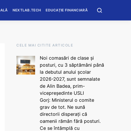
OALĂ
NEXTLAB.TECH
EDUCAȚIE FINANCIARĂ
CELE MAI CITITE ARTICOLE
Noi comasări de clase și
posturi, cu 3 săptămâni până
la debutul anului școlar
2026-2027, sunt semnalate
de Alin Badea, prim-
vicepreședinte USLI
Gorj: Ministerul o comite
grav de tot. Ne sună
directorii disperați că
oamenii rămân fără posturi.
Ce se întâmplă cu