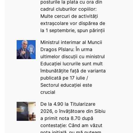
posturile la plata cu ora din
cadrul cluburilor copiilor:
Multe cercuri de activități
extrașcolare vor dispărea de
la 1 septembrie, spun părinții
Ministrul interimar al Muncii
Dragos Pîslaru: În urma
ultimelor discuții cu ministrul
Educației lucrurile sunt mult
îmbunătățite față de varianta
publicată pe 17 iulie /
Sectorul educației este
crucial
De la 4.90 la Titularizare
2026, o învățătoare din Sibiu
a primit nota 8.70 după
contestație: Când am văzut
nota inițială, nu mă puteam