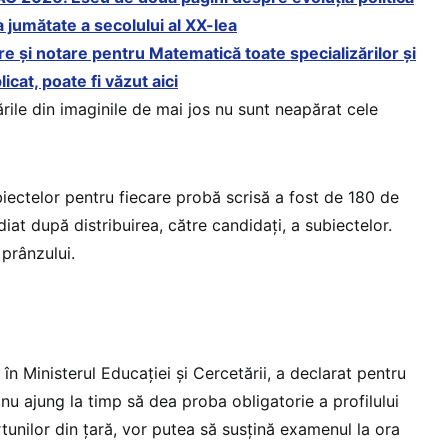
 jumătate a secolului al XX-lea
e și notare pentru Matematică toate specializărilor și
licat, poate fi văzut aici
ile din imaginile de mai jos nu sunt neapărat cele
iectelor pentru fiecare probă scrisă a fost de 180 de
iat după distribuirea, către candidați, a subiectelor.
 prânzului.
 în Ministerul Educației și Cercetării, a declarat pentru
nu ajung la timp să dea proba obligatorie a profilului
tunilor din țară, vor putea să susțină examenul la ora