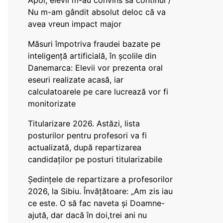
Apoi, elevii m-au convins să continui /
Nu m-am gândit absolut deloc că va
avea vreun impact major
Măsuri împotriva fraudei bazate pe
inteligență artificială, în școlile din
Danemarca: Elevii vor prezenta oral
eseuri realizate acasă, iar
calculatoarele pe care lucrează vor fi
monitorizate
Titularizare 2026. Astăzi, lista
posturilor pentru profesori va fi
actualizată, după repartizarea
candidaților pe posturi titularizabile
Ședințele de repartizare a profesorilor
2026, la Sibiu. Învățătoare: „Am zis iau
ce este. O să fac naveta și Doamne-
ajută, dar dacă în doi,trei ani nu