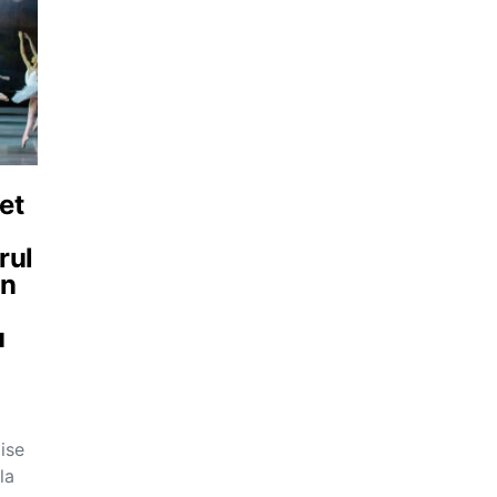
et
rul
in
u
ise
la