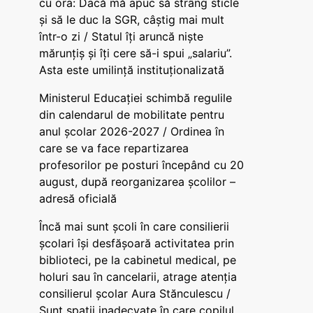
cu ora: Dacă mă apuc să strâng sticle
și să le duc la SGR, câștig mai mult
într-o zi / Statul îți aruncă niște
mărunțiș și îți cere să-i spui „salariu”.
Asta este umilință instituționalizată
Ministerul Educației schimbă regulile
din calendarul de mobilitate pentru
anul școlar 2026-2027 / Ordinea în
care se va face repartizarea
profesorilor pe posturi începând cu 20
august, după reorganizarea școlilor –
adresă oficială
Încă mai sunt școli în care consilierii
școlari își desfășoară activitatea prin
biblioteci, pe la cabinetul medical, pe
holuri sau în cancelarii, atrage atenția
consilierul școlar Aura Stănculescu /
Sunt spații inadecvate în care copilul