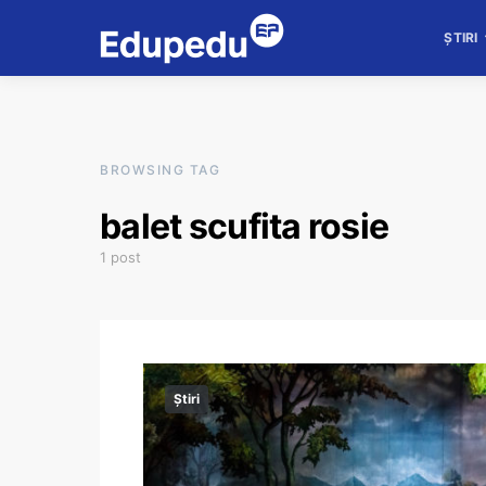
ȘTIRI
BROWSING TAG
balet scufita rosie
1 post
Știri