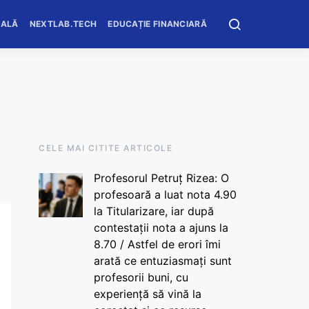
OALĂ
NEXTLAB.TECH
EDUCAȚIE FINANCIARĂ
CELE MAI CITITE ARTICOLE
Profesorul Petruț Rizea: O
profesoară a luat nota 4.90
la Titularizare, iar după
contestații nota a ajuns la
8.70 / Astfel de erori îmi
arată ce entuziasmați sunt
profesorii buni, cu
experiență să vină la