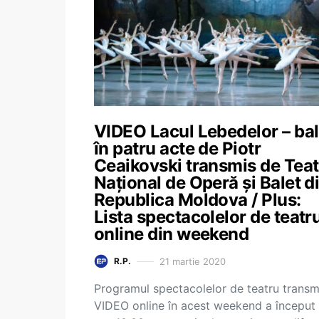
VIDEO Lacul Lebedelor – bal
în patru acte de Piotr
Ceaikovski transmis de Teat
Național de Operă și Balet d
Republica Moldova / Plus:
Lista spectacolelor de teatr
online din weekend
21 martie 2020
R.P.
Programul spectacolelor de teatru transm
VIDEO online în acest weekend a început 