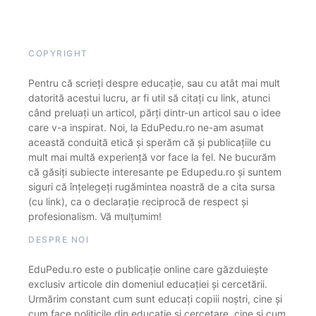
COPYRIGHT
Pentru că scrieți despre educație, sau cu atât mai mult
datorită acestui lucru, ar fi util să citați cu link, atunci
când preluați un articol, părți dintr-un articol sau o idee
care v-a inspirat. Noi, la EduPedu.ro ne-am asumat
această conduită etică și sperăm că și publicațiile cu
mult mai multă experiență vor face la fel. Ne bucurăm
că găsiți subiecte interesante pe Edupedu.ro și suntem
siguri că înțelegeți rugămintea noastră de a cita sursa
(cu link), ca o declarație reciprocă de respect și
profesionalism. Vă mulțumim!
DESPRE NOI
EduPedu.ro este o publicație online care găzduiește
exclusiv articole din domeniul educației și cercetării.
Urmărim constant cum sunt educați copiii noștri, cine și
cum face politicile din educație și cercetare, cine și cum