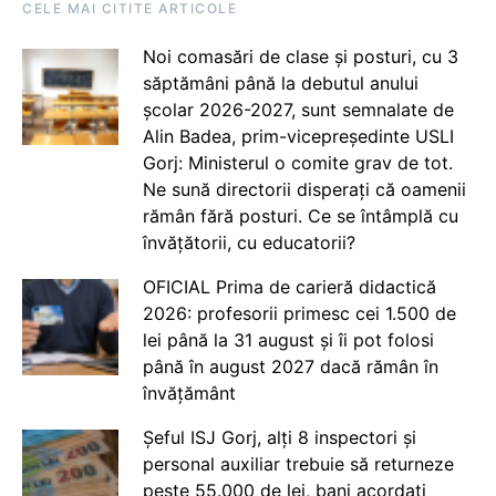
CELE MAI CITITE ARTICOLE
Noi comasări de clase și posturi, cu 3
săptămâni până la debutul anului
școlar 2026-2027, sunt semnalate de
Alin Badea, prim-vicepreședinte USLI
Gorj: Ministerul o comite grav de tot.
Ne sună directorii disperați că oamenii
rămân fără posturi. Ce se întâmplă cu
învățătorii, cu educatorii?
OFICIAL Prima de carieră didactică
2026: profesorii primesc cei 1.500 de
lei până la 31 august și îi pot folosi
până în august 2027 dacă rămân în
învățământ
Șeful ISJ Gorj, alți 8 inspectori și
personal auxiliar trebuie să returneze
peste 55.000 de lei, bani acordați