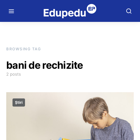
BROWSING TAG
bani de rechizite
2 posts
Știri