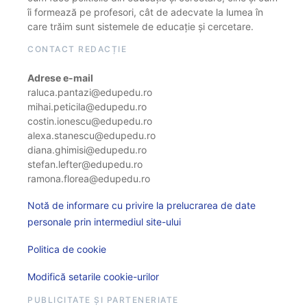
îi formează pe profesori, cât de adecvate la lumea în
care trăim sunt sistemele de educație și cercetare.
CONTACT REDACȚIE
Adrese e-mail
raluca.pantazi@edupedu.ro
mihai.peticila@edupedu.ro
costin.ionescu@edupedu.ro
alexa.stanescu@edupedu.ro
diana.ghimisi@edupedu.ro
stefan.lefter@edupedu.ro
ramona.florea@edupedu.ro
Notă de informare cu privire la prelucrarea de date
personale prin intermediul site-ului
Politica de cookie
Modifică setarile cookie-urilor
PUBLICITATE ȘI PARTENERIATE