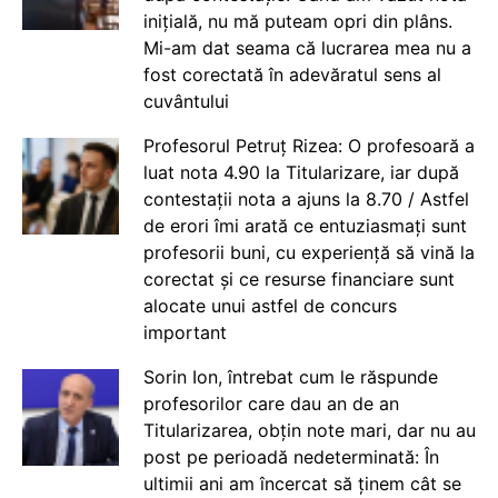
inițială, nu mă puteam opri din plâns.
Mi-am dat seama că lucrarea mea nu a
fost corectată în adevăratul sens al
cuvântului
Profesorul Petruț Rizea: O profesoară a
luat nota 4.90 la Titularizare, iar după
contestații nota a ajuns la 8.70 / Astfel
de erori îmi arată ce entuziasmați sunt
profesorii buni, cu experiență să vină la
corectat și ce resurse financiare sunt
alocate unui astfel de concurs
important
Sorin Ion, întrebat cum le răspunde
profesorilor care dau an de an
Titularizarea, obțin note mari, dar nu au
post pe perioadă nedeterminată: În
ultimii ani am încercat să ținem cât se