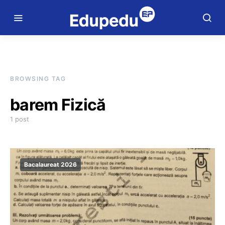
BROWSING TAG
barem Fizică
1 post
Bacalaureat 2026