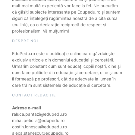
mult mai multă experiență vor face la fel. Ne bucurăm
că găsiți subiecte interesante pe Edupedu.ro și suntem
siguri că înțelegeți rugămintea noastră de a cita sursa
(cu link), ca o declarație reciprocă de respect și
profesionalism. Vă mulțumim!
DESPRE NOI
EduPedu.ro este o publicație online care găzduiește
exclusiv articole din domeniul educației și cercetării.
Urmărim constant cum sunt educați copiii noștri, cine și
cum face politicile din educație și cercetare, cine și cum
îi formează pe profesori, cât de adecvate la lumea în
care trăim sunt sistemele de educație și cercetare.
CONTACT REDACȚIE
Adrese e-mail
raluca.pantazi@edupedu.ro
mihai.peticila@edupedu.ro
costin.ionescu@edupedu.ro
alexa.stanescu@edupedu.ro