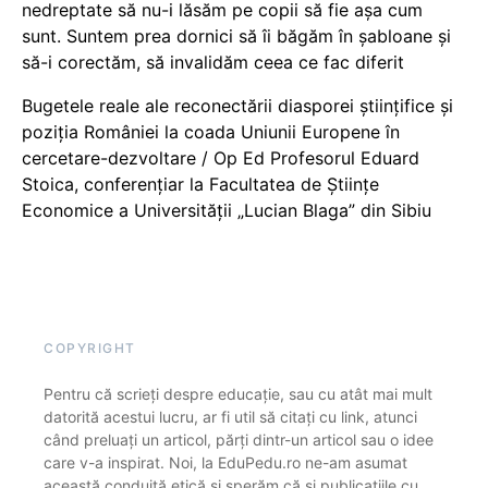
nedreptate să nu-i lăsăm pe copii să fie așa cum
sunt. Suntem prea dornici să îi băgăm în șabloane și
să-i corectăm, să invalidăm ceea ce fac diferit
Bugetele reale ale reconectării diasporei științifice și
poziția României la coada Uniunii Europene în
cercetare-dezvoltare / Op Ed Profesorul Eduard
Stoica, conferențiar la Facultatea de Științe
Economice a Universității „Lucian Blaga” din Sibiu
COPYRIGHT
Pentru că scrieți despre educație, sau cu atât mai mult
datorită acestui lucru, ar fi util să citați cu link, atunci
când preluați un articol, părți dintr-un articol sau o idee
care v-a inspirat. Noi, la EduPedu.ro ne-am asumat
această conduită etică și sperăm că și publicațiile cu