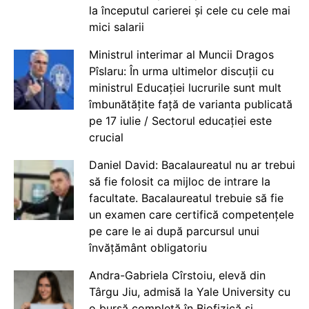
la începutul carierei și cele cu cele mai
mici salarii
Ministrul interimar al Muncii Dragos
Pîslaru: În urma ultimelor discuții cu
ministrul Educației lucrurile sunt mult
îmbunătățite față de varianta publicată
pe 17 iulie / Sectorul educației este
crucial
Daniel David: Bacalaureatul nu ar trebui
să fie folosit ca mijloc de intrare la
facultate. Bacalaureatul trebuie să fie
un examen care certifică competențele
pe care le ai după parcursul unui
învățământ obligatoriu
Andra-Gabriela Cîrstoiu, elevă din
Târgu Jiu, admisă la Yale University cu
o bursă completă în Biofizică și