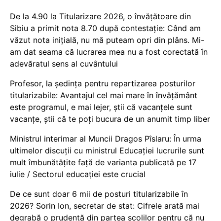
De la 4.90 la Titularizare 2026, o învățătoare din
Sibiu a primit nota 8.70 după contestație: Când am
văzut nota inițială, nu mă puteam opri din plâns. Mi-
am dat seama că lucrarea mea nu a fost corectată în
adevăratul sens al cuvântului
Profesor, la ședința pentru repartizarea posturilor
titularizabile: Avantajul cel mai mare în învățământ
este programul, e mai lejer, știi că vacanțele sunt
vacanţe, știi că te poți bucura de un anumit timp liber
Ministrul interimar al Muncii Dragos Pîslaru: În urma
ultimelor discuții cu ministrul Educației lucrurile sunt
mult îmbunătățite față de varianta publicată pe 17
iulie / Sectorul educației este crucial
De ce sunt doar 6 mii de posturi titularizabile în
2026? Sorin Ion, secretar de stat: Cifrele arată mai
degrabă o prudență din partea școlilor pentru că nu