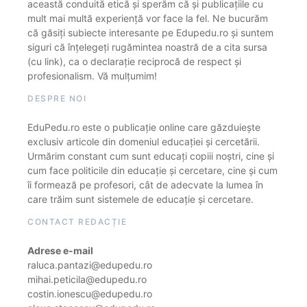
această conduită etică și sperăm că și publicațiile cu
mult mai multă experiență vor face la fel. Ne bucurăm
că găsiți subiecte interesante pe Edupedu.ro și suntem
siguri că înțelegeți rugămintea noastră de a cita sursa
(cu link), ca o declarație reciprocă de respect și
profesionalism. Vă mulțumim!
DESPRE NOI
EduPedu.ro este o publicație online care găzduiește
exclusiv articole din domeniul educației și cercetării.
Urmărim constant cum sunt educați copiii noștri, cine și
cum face politicile din educație și cercetare, cine și cum
îi formează pe profesori, cât de adecvate la lumea în
care trăim sunt sistemele de educație și cercetare.
CONTACT REDACȚIE
Adrese e-mail
raluca.pantazi@edupedu.ro
mihai.peticila@edupedu.ro
costin.ionescu@edupedu.ro