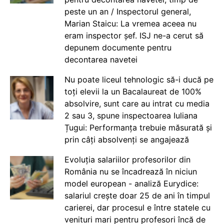
peste un an / Inspectorul general,
Marian Staicu: La vremea aceea nu
eram inspector șef. ISJ ne-a cerut să
depunem documente pentru
decontarea navetei
Nu poate liceul tehnologic să-i ducă pe
toți elevii la un Bacalaureat de 100%
absolvire, sunt care au intrat cu media
2 sau 3, spune inspectoarea Iuliana
Țugui: Performanța trebuie măsurată și
prin câți absolvenți se angajează
Evoluția salariilor profesorilor din
România nu se încadrează în niciun
model european - analiză Eurydice:
salariul crește doar 25 de ani în timpul
carierei, dar procesul e între statele cu
venituri mari pentru profesori încă de