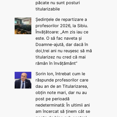
păcate nu sunt posturi
titularizabile
Ședințele de repartizare a
profesorilor 2026, la Sibiu.
Învățătoare: „Am zis iau ce
este. O să fac naveta și
Doamne-ajută, dar dacă în
doi,trei ani nu reușesc să mă
titularizez nu cred că mai
rămân în învățământ”
Sorin Ion, întrebat cum le
răspunde profesorilor care
dau an de an Titularizarea,
obțin note mari, dar nu au
post pe perioadă
nedeterminată: În ultimii ani
am încercat să ținem cât se