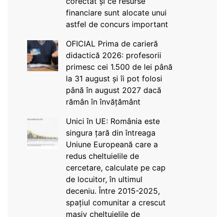
corectat și ce resurse
financiare sunt alocate unui
astfel de concurs important
OFICIAL Prima de carieră
didactică 2026: profesorii
primesc cei 1.500 de lei până
la 31 august și îi pot folosi
până în august 2027 dacă
rămân în învățământ
Unici în UE: România este
singura țară din întreaga
Uniune Europeană care a
redus cheltuielile de
cercetare, calculate pe cap
de locuitor, în ultimul
deceniu. Între 2015-2025,
spațiul comunitar a crescut
masiv cheltuielile de