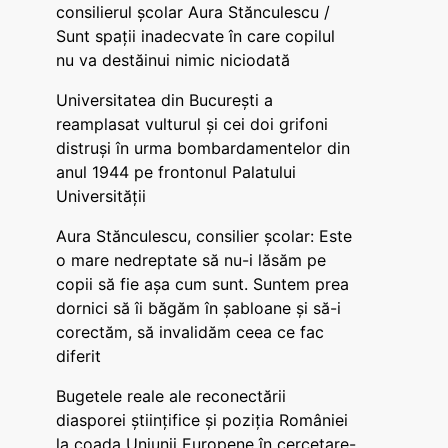
consilierul școlar Aura Stănculescu /
Sunt spații inadecvate în care copilul
nu va destăinui nimic niciodată
Universitatea din București a
reamplasat vulturul și cei doi grifoni
distruși în urma bombardamentelor din
anul 1944 pe frontonul Palatului
Universității
Aura Stănculescu, consilier școlar: Este
o mare nedreptate să nu-i lăsăm pe
copii să fie așa cum sunt. Suntem prea
dornici să îi băgăm în șabloane și să-i
corectăm, să invalidăm ceea ce fac
diferit
Bugetele reale ale reconectării
diasporei științifice și poziția României
la coada Uniunii Europene în cercetare-