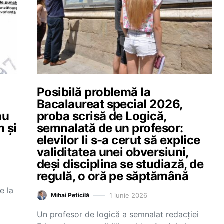
Posibilă problemă la
Bacalaureat special 2026,
au
proba scrisă de Logică,
m și
semnalată de un profesor:
elevilor li s-a cerut să explice
validitatea unei obversiuni,
deși disciplina se studiază, de
regulă, o oră pe săptămână
ie la
1 iunie 2026
Mihai Peticilă
Un profesor de logică a semnalat redacției