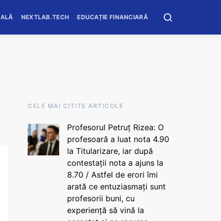
OALĂ
NEXTLAB.TECH
EDUCAȚIE FINANCIARĂ
CELE MAI CITITE ARTICOLE
Profesorul Petruț Rizea: O
profesoară a luat nota 4.90
la Titularizare, iar după
contestații nota a ajuns la
8.70 / Astfel de erori îmi
arată ce entuziasmați sunt
profesorii buni, cu
experiență să vină la