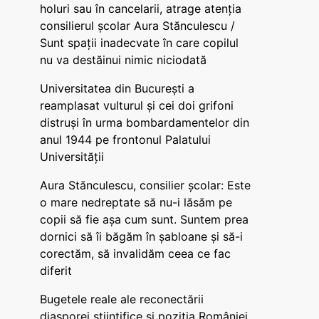
holuri sau în cancelarii, atrage atenția
consilierul școlar Aura Stănculescu /
Sunt spații inadecvate în care copilul
nu va destăinui nimic niciodată
Universitatea din București a
reamplasat vulturul și cei doi grifoni
distruși în urma bombardamentelor din
anul 1944 pe frontonul Palatului
Universității
Aura Stănculescu, consilier școlar: Este
o mare nedreptate să nu-i lăsăm pe
copii să fie așa cum sunt. Suntem prea
dornici să îi băgăm în șabloane și să-i
corectăm, să invalidăm ceea ce fac
diferit
Bugetele reale ale reconectării
diasporei științifice și poziția României