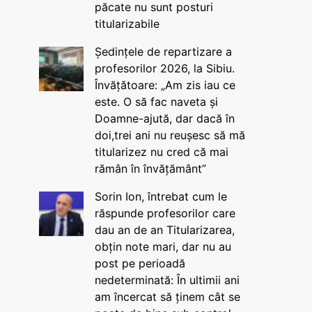
păcate nu sunt posturi
titularizabile
Ședințele de repartizare a
profesorilor 2026, la Sibiu.
Învățătoare: „Am zis iau ce
este. O să fac naveta și
Doamne-ajută, dar dacă în
doi,trei ani nu reușesc să mă
titularizez nu cred că mai
rămân în învățământ”
Sorin Ion, întrebat cum le
răspunde profesorilor care
dau an de an Titularizarea,
obțin note mari, dar nu au
post pe perioadă
nedeterminată: În ultimii ani
am încercat să ținem cât se