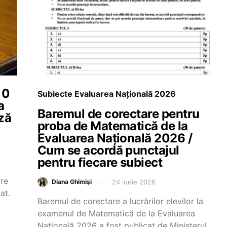
10
Subiecte Evaluarea Națională 2026
a
Baremul de corectare pentru
ză
proba de Matematică de la
Evaluarea Națională 2026 /
Cum se acordă punctajul
pentru fiecare subiect
are
24 iunie 2026
Diana Ghimiși
at.
Baremul de corectare a lucrărilor elevilor la
examenul de Matematică de la Evaluarea
Națională 2026 a fost publicat de Ministerul