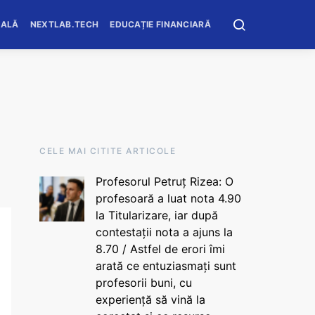
OALĂ
NEXTLAB.TECH
EDUCAȚIE FINANCIARĂ
CELE MAI CITITE ARTICOLE
Profesorul Petruț Rizea: O
profesoară a luat nota 4.90
la Titularizare, iar după
contestații nota a ajuns la
8.70 / Astfel de erori îmi
arată ce entuziasmați sunt
profesorii buni, cu
experiență să vină la