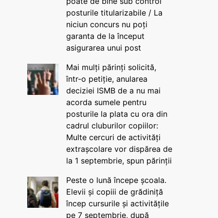
poate de bine sub control
posturile titularizabile / La
niciun concurs nu poți
garanta de la început
asigurarea unui post
Mai mulți părinți solicită,
într-o petiție, anularea
deciziei ISMB de a nu mai
acorda sumele pentru
posturile la plata cu ora din
cadrul cluburilor copiilor:
Multe cercuri de activități
extrașcolare vor dispărea de
la 1 septembrie, spun părinții
Peste o lună începe școala.
Elevii și copiii de grădiniță
încep cursurile și activitățile
pe 7 septembrie, după