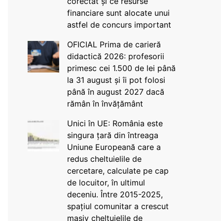
corectat și ce resurse
financiare sunt alocate unui
astfel de concurs important
OFICIAL Prima de carieră
didactică 2026: profesorii
primesc cei 1.500 de lei până
la 31 august și îi pot folosi
până în august 2027 dacă
rămân în învățământ
Unici în UE: România este
singura țară din întreaga
Uniune Europeană care a
redus cheltuielile de
cercetare, calculate pe cap
de locuitor, în ultimul
deceniu. Între 2015-2025,
spațiul comunitar a crescut
masiv cheltuielile de