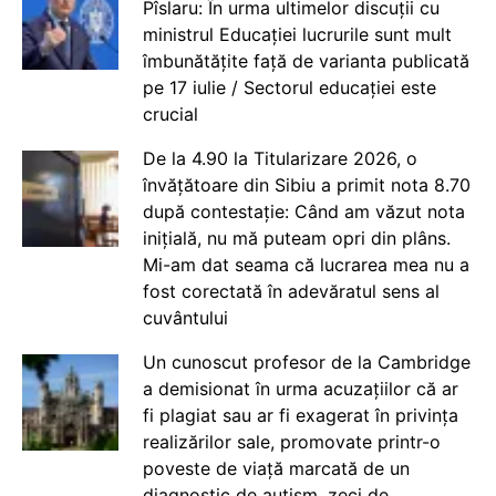
Pîslaru: În urma ultimelor discuții cu
ministrul Educației lucrurile sunt mult
îmbunătățite față de varianta publicată
pe 17 iulie / Sectorul educației este
crucial
De la 4.90 la Titularizare 2026, o
învățătoare din Sibiu a primit nota 8.70
după contestație: Când am văzut nota
inițială, nu mă puteam opri din plâns.
Mi-am dat seama că lucrarea mea nu a
fost corectată în adevăratul sens al
cuvântului
Un cunoscut profesor de la Cambridge
a demisionat în urma acuzațiilor că ar
fi plagiat sau ar fi exagerat în privința
realizărilor sale, promovate printr-o
poveste de viață marcată de un
diagnostic de autism, zeci de