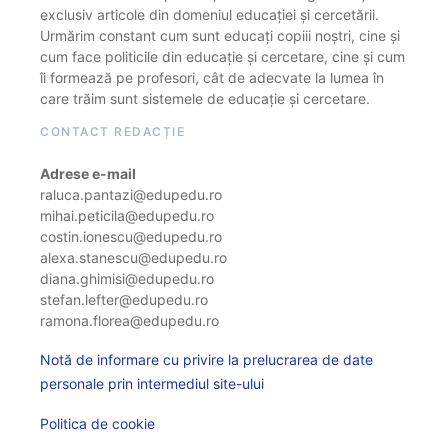
exclusiv articole din domeniul educației și cercetării.
Urmărim constant cum sunt educați copiii noștri, cine și
cum face politicile din educație și cercetare, cine și cum
îi formează pe profesori, cât de adecvate la lumea în
care trăim sunt sistemele de educație și cercetare.
CONTACT REDACȚIE
Adrese e-mail
raluca.pantazi@edupedu.ro
mihai.peticila@edupedu.ro
costin.ionescu@edupedu.ro
alexa.stanescu@edupedu.ro
diana.ghimisi@edupedu.ro
stefan.lefter@edupedu.ro
ramona.florea@edupedu.ro
Notă de informare cu privire la prelucrarea de date
personale prin intermediul site-ului
Politica de cookie