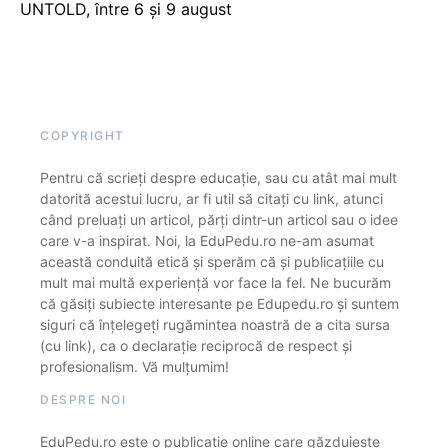
UNTOLD, între 6 și 9 august
COPYRIGHT
Pentru că scrieți despre educație, sau cu atât mai mult
datorită acestui lucru, ar fi util să citați cu link, atunci
când preluați un articol, părți dintr-un articol sau o idee
care v-a inspirat. Noi, la EduPedu.ro ne-am asumat
această conduită etică și sperăm că și publicațiile cu
mult mai multă experiență vor face la fel. Ne bucurăm
că găsiți subiecte interesante pe Edupedu.ro și suntem
siguri că înțelegeți rugămintea noastră de a cita sursa
(cu link), ca o declarație reciprocă de respect și
profesionalism. Vă mulțumim!
DESPRE NOI
EduPedu.ro este o publicație online care găzduiește