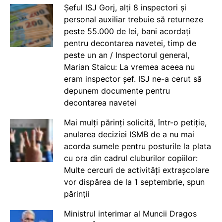
Șeful ISJ Gorj, alți 8 inspectori și
personal auxiliar trebuie să returneze
peste 55.000 de lei, bani acordați
pentru decontarea navetei, timp de
peste un an / Inspectorul general,
Marian Staicu: La vremea aceea nu
eram inspector șef. ISJ ne-a cerut să
depunem documente pentru
decontarea navetei
Mai mulți părinți solicită, într-o petiție,
anularea deciziei ISMB de a nu mai
acorda sumele pentru posturile la plata
cu ora din cadrul cluburilor copiilor:
Multe cercuri de activități extrașcolare
vor dispărea de la 1 septembrie, spun
părinții
Ministrul interimar al Muncii Dragos