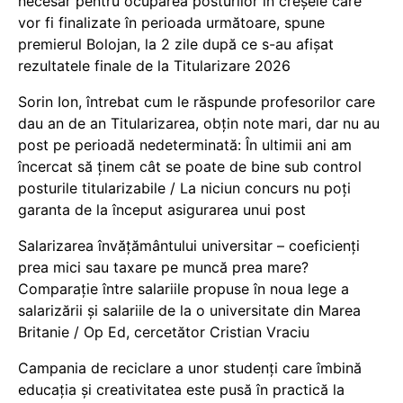
necesar pentru ocuparea posturilor în creșele care
vor fi finalizate în perioada următoare, spune
premierul Bolojan, la 2 zile după ce s-au afișat
rezultatele finale de la Titularizare 2026
Sorin Ion, întrebat cum le răspunde profesorilor care
dau an de an Titularizarea, obțin note mari, dar nu au
post pe perioadă nedeterminată: În ultimii ani am
încercat să ținem cât se poate de bine sub control
posturile titularizabile / La niciun concurs nu poți
garanta de la început asigurarea unui post
Salarizarea învățământului universitar – coeficienți
prea mici sau taxare pe muncă prea mare?
Comparație între salariile propuse în noua lege a
salarizării și salariile de la o universitate din Marea
Britanie / Op Ed, cercetător Cristian Vraciu
Campania de reciclare a unor studenți care îmbină
educația și creativitatea este pusă în practică la