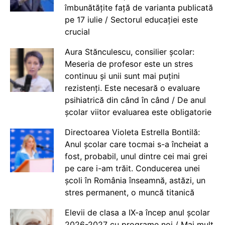
îmbunătățite față de varianta publicată
pe 17 iulie / Sectorul educației este
crucial
Aura Stănculescu, consilier școlar:
Meseria de profesor este un stres
continuu și unii sunt mai puțini
rezistenți. Este necesară o evaluare
psihiatrică din când în când / De anul
școlar viitor evaluarea este obligatorie
Directoarea Violeta Estrella Bontilă:
Anul școlar care tocmai s-a încheiat a
fost, probabil, unul dintre cei mai grei
pe care i-am trăit. Conducerea unei
școli în România înseamnă, astăzi, un
stres permanent, o muncă titanică
Elevii de clasa a IX-a încep anul școlar
2026-2027 cu programe noi / Mai mult