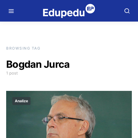
BROWSING TAG
Bogdan Jurca
1 post
Analize