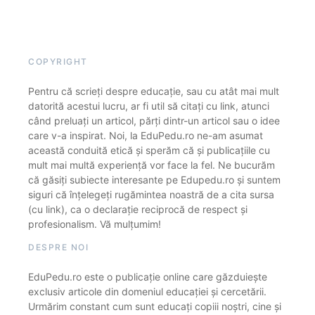
COPYRIGHT
Pentru că scrieți despre educație, sau cu atât mai mult
datorită acestui lucru, ar fi util să citați cu link, atunci
când preluați un articol, părți dintr-un articol sau o idee
care v-a inspirat. Noi, la EduPedu.ro ne-am asumat
această conduită etică și sperăm că și publicațiile cu
mult mai multă experiență vor face la fel. Ne bucurăm
că găsiți subiecte interesante pe Edupedu.ro și suntem
siguri că înțelegeți rugămintea noastră de a cita sursa
(cu link), ca o declarație reciprocă de respect și
profesionalism. Vă mulțumim!
DESPRE NOI
EduPedu.ro este o publicație online care găzduiește
exclusiv articole din domeniul educației și cercetării.
Urmărim constant cum sunt educați copiii noștri, cine și