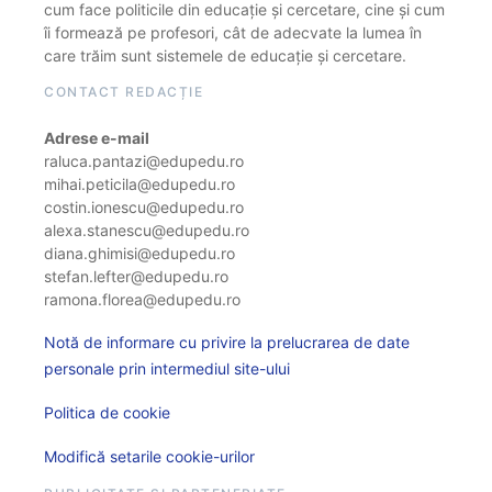
cum face politicile din educație și cercetare, cine și cum
îi formează pe profesori, cât de adecvate la lumea în
care trăim sunt sistemele de educație și cercetare.
CONTACT REDACȚIE
Adrese e-mail
raluca.pantazi@edupedu.ro
mihai.peticila@edupedu.ro
costin.ionescu@edupedu.ro
alexa.stanescu@edupedu.ro
diana.ghimisi@edupedu.ro
stefan.lefter@edupedu.ro
ramona.florea@edupedu.ro
Notă de informare cu privire la prelucrarea de date
personale prin intermediul site-ului
Politica de cookie
Modifică setarile cookie-urilor