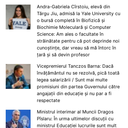
Andra-Gabriela Cîrstoiu, elevă din
Târgu Jiu, admisă la Yale University cu
o bursă completă în Biofizică și
Biochimie Moleculară și Computer
Science: Am ales o facultate în
străinătate pentru că pot deprinde noi
cunoștințe, dar vreau să mă întorc în
țară și să devin profesor
Vicepremierul Tanczos Barna: Dacă
învățământul nu se rezolvă, pică toată
legea salarizării / Sunt mai multe
promisiuni din partea Guvernului către
angajații din educație și nu par a fi
respectate
Ministrul interimar al Muncii Dragos
Pîslaru: În urma ultimelor discuții cu
ministrul Educației lucrurile sunt mult