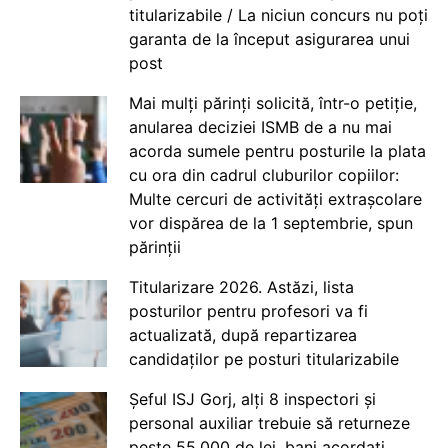
titularizabile / La niciun concurs nu poți
garanta de la început asigurarea unui
post
Mai mulți părinți solicită, într-o petiție,
anularea deciziei ISMB de a nu mai
acorda sumele pentru posturile la plata
cu ora din cadrul cluburilor copiilor:
Multe cercuri de activități extrașcolare
vor dispărea de la 1 septembrie, spun
părinții
Titularizare 2026. Astăzi, lista
posturilor pentru profesori va fi
actualizată, după repartizarea
candidaților pe posturi titularizabile
Șeful ISJ Gorj, alți 8 inspectori și
personal auxiliar trebuie să returneze
peste 55.000 de lei, bani acordați