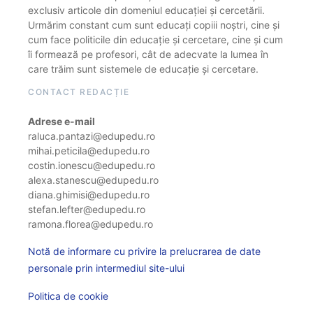
exclusiv articole din domeniul educației și cercetării.
Urmărim constant cum sunt educați copiii noștri, cine și
cum face politicile din educație și cercetare, cine și cum
îi formează pe profesori, cât de adecvate la lumea în
care trăim sunt sistemele de educație și cercetare.
CONTACT REDACȚIE
Adrese e-mail
raluca.pantazi@edupedu.ro
mihai.peticila@edupedu.ro
costin.ionescu@edupedu.ro
alexa.stanescu@edupedu.ro
diana.ghimisi@edupedu.ro
stefan.lefter@edupedu.ro
ramona.florea@edupedu.ro
Notă de informare cu privire la prelucrarea de date
personale prin intermediul site-ului
Politica de cookie