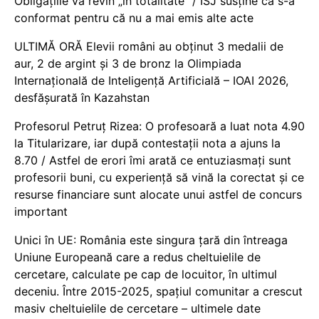
Obligațiile vă revin „în totalitate” / ISJ susține că s-a
conformat pentru că nu a mai emis alte acte
ULTIMĂ ORĂ Elevii români au obținut 3 medalii de
aur, 2 de argint și 3 de bronz la Olimpiada
Internațională de Inteligență Artificială – IOAI 2026,
desfășurată în Kazahstan
Profesorul Petruț Rizea: O profesoară a luat nota 4.90
la Titularizare, iar după contestații nota a ajuns la
8.70 / Astfel de erori îmi arată ce entuziasmați sunt
profesorii buni, cu experiență să vină la corectat și ce
resurse financiare sunt alocate unui astfel de concurs
important
Unici în UE: România este singura țară din întreaga
Uniune Europeană care a redus cheltuielile de
cercetare, calculate pe cap de locuitor, în ultimul
deceniu. Între 2015-2025, spațiul comunitar a crescut
masiv cheltuielile de cercetare – ultimele date