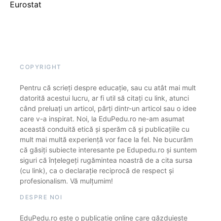
Eurostat
COPYRIGHT
Pentru că scrieți despre educație, sau cu atât mai mult
datorită acestui lucru, ar fi util să citați cu link, atunci
când preluați un articol, părți dintr-un articol sau o idee
care v-a inspirat. Noi, la EduPedu.ro ne-am asumat
această conduită etică și sperăm că și publicațiile cu
mult mai multă experiență vor face la fel. Ne bucurăm
că găsiți subiecte interesante pe Edupedu.ro și suntem
siguri că înțelegeți rugămintea noastră de a cita sursa
(cu link), ca o declarație reciprocă de respect și
profesionalism. Vă mulțumim!
DESPRE NOI
EduPedu.ro este o publicație online care găzduiește