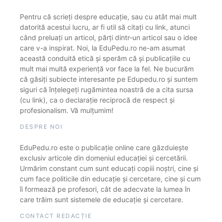
Pentru că scrieți despre educație, sau cu atât mai mult
datorită acestui lucru, ar fi util să citați cu link, atunci
când preluați un articol, părți dintr-un articol sau o idee
care v-a inspirat. Noi, la EduPedu.ro ne-am asumat
această conduită etică și sperăm că și publicațiile cu
mult mai multă experiență vor face la fel. Ne bucurăm
că găsiți subiecte interesante pe Edupedu.ro și suntem
siguri că înțelegeți rugămintea noastră de a cita sursa
(cu link), ca o declarație reciprocă de respect și
profesionalism. Vă mulțumim!
DESPRE NOI
EduPedu.ro este o publicație online care găzduiește
exclusiv articole din domeniul educației și cercetării.
Urmărim constant cum sunt educați copiii noștri, cine și
cum face politicile din educație și cercetare, cine și cum
îi formează pe profesori, cât de adecvate la lumea în
care trăim sunt sistemele de educație și cercetare.
CONTACT REDACȚIE