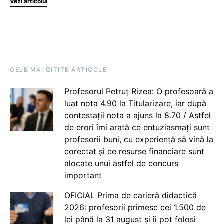
Vezi articolul
CELE MAI CITITE ARTICOLE
Profesorul Petruț Rizea: O profesoară a
luat nota 4.90 la Titularizare, iar după
contestații nota a ajuns la 8.70 / Astfel
de erori îmi arată ce entuziasmați sunt
profesorii buni, cu experiență să vină la
corectat și ce resurse financiare sunt
alocate unui astfel de concurs
important
OFICIAL Prima de carieră didactică
2026: profesorii primesc cei 1.500 de
lei până la 31 august și îi pot folosi