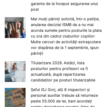
garanta de la început asigurarea unui
post
Mai mulți părinți solicită, într-o petiție,
anularea deciziei ISMB de a nu mai
acorda sumele pentru posturile la plata
cu ora din cadrul cluburilor copiilor:
Multe cercuri de activități extrașcolare
vor dispărea de la 1 septembrie, spun
părinții
Titularizare 2026. Astăzi, lista
posturilor pentru profesori va fi
actualizată, după repartizarea
candidaților pe posturi titularizabile
Șeful ISJ Gorj, alți 8 inspectori și
personal auxiliar trebuie să returneze
peste 55.000 de lei, bani acordați
pentru decontarea navetei, timp de