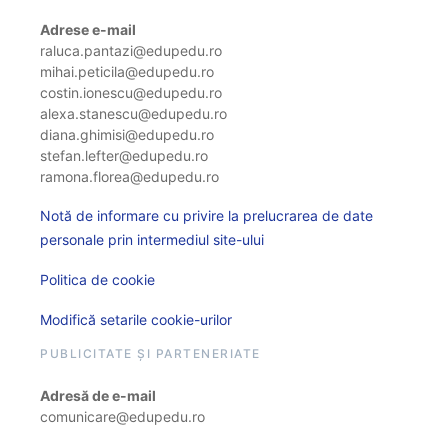
Adrese e-mail
raluca.pantazi@edupedu.ro
mihai.peticila@edupedu.ro
costin.ionescu@edupedu.ro
alexa.stanescu@edupedu.ro
diana.ghimisi@edupedu.ro
stefan.lefter@edupedu.ro
ramona.florea@edupedu.ro
Notă de informare cu privire la prelucrarea de date
personale prin intermediul site-ului
Politica de cookie
Modifică setarile cookie-urilor
PUBLICITATE ȘI PARTENERIATE
Adresă de e-mail
comunicare@edupedu.ro