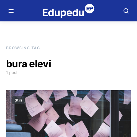
BROWSING TAG
bura elevi
1 post
Știri