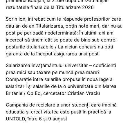
premierul Bolojan, la 2 zile după ce s-au afișat
rezultatele finale de la Titularizare 2026
Sorin Ion, întrebat cum le răspunde profesorilor care
dau an de an Titularizarea, obțin note mari, dar nu au
post pe perioadă nedeterminată: În ultimii ani am
încercat să ținem cât se poate de bine sub control
posturile titularizabile / La niciun concurs nu poți
garanta de la început asigurarea unui post
Salarizarea învățământului universitar – coeficienți
prea mici sau taxare pe muncă prea mare?
Comparație între salariile propuse în noua lege a
salarizării și salariile de la o universitate din Marea
Britanie / Op Ed, cercetător Cristian Vraciu
Campania de reciclare a unor studenți care îmbină
educația și creativitatea este pusă în practică la
UNTOLD, între 6 și 9 august