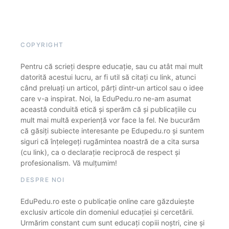
COPYRIGHT
Pentru că scrieți despre educație, sau cu atât mai mult
datorită acestui lucru, ar fi util să citați cu link, atunci
când preluați un articol, părți dintr-un articol sau o idee
care v-a inspirat. Noi, la EduPedu.ro ne-am asumat
această conduită etică și sperăm că și publicațiile cu
mult mai multă experiență vor face la fel. Ne bucurăm
că găsiți subiecte interesante pe Edupedu.ro și suntem
siguri că înțelegeți rugămintea noastră de a cita sursa
(cu link), ca o declarație reciprocă de respect și
profesionalism. Vă mulțumim!
DESPRE NOI
EduPedu.ro este o publicație online care găzduiește
exclusiv articole din domeniul educației și cercetării.
Urmărim constant cum sunt educați copiii noștri, cine și