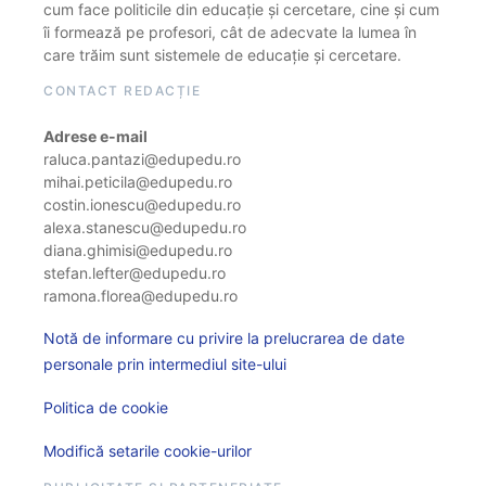
cum face politicile din educație și cercetare, cine și cum
îi formează pe profesori, cât de adecvate la lumea în
care trăim sunt sistemele de educație și cercetare.
CONTACT REDACȚIE
Adrese e-mail
raluca.pantazi@edupedu.ro
mihai.peticila@edupedu.ro
costin.ionescu@edupedu.ro
alexa.stanescu@edupedu.ro
diana.ghimisi@edupedu.ro
stefan.lefter@edupedu.ro
ramona.florea@edupedu.ro
Notă de informare cu privire la prelucrarea de date
personale prin intermediul site-ului
Politica de cookie
Modifică setarile cookie-urilor