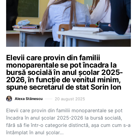
Elevii care provin din familii
monoparentale se pot încadra la
bursă socială în anul școlar 2025-
2026, în funcție de venitul minim,
spune secretarul de stat Sorin Ion
20 august 2025
Alexa Stănescu
Elevii care provin din familii monoparentale se pot
încadra în anul școlar 2025-2026 la bursă socială,
fără să fie într-o categorie distinctă, așa cum cum s-a
întâmplat în anul școlar…