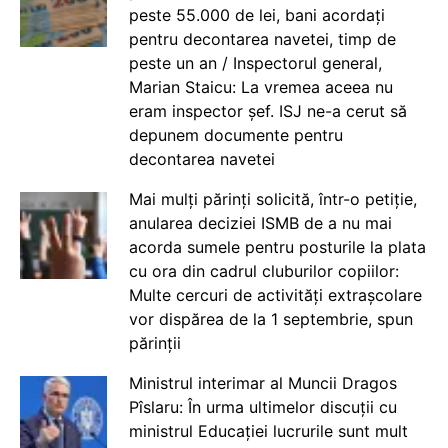
peste 55.000 de lei, bani acordați
pentru decontarea navetei, timp de
peste un an / Inspectorul general,
Marian Staicu: La vremea aceea nu
eram inspector șef. ISJ ne-a cerut să
depunem documente pentru
decontarea navetei
Mai mulți părinți solicită, într-o petiție,
anularea deciziei ISMB de a nu mai
acorda sumele pentru posturile la plata
cu ora din cadrul cluburilor copiilor:
Multe cercuri de activități extrașcolare
vor dispărea de la 1 septembrie, spun
părinții
Ministrul interimar al Muncii Dragos
Pîslaru: În urma ultimelor discuții cu
ministrul Educației lucrurile sunt mult