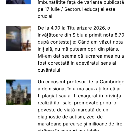
îmbunătățite față de varianta publicată
pe 17 iulie / Sectorul educației este
crucial
De la 4.90 la Titularizare 2026, o
învățătoare din Sibiu a primit nota 8.70
după contestație: Când am văzut nota
inițială, nu mă puteam opri din plâns.
Mi-am dat seama că lucrarea mea nu a
fost corectată în adevăratul sens al
cuvântului
Un cunoscut profesor de la Cambridge
a demisionat în urma acuzațiilor că ar
fi plagiat sau ar fi exagerat în privința
realizărilor sale, promovate printr-o
poveste de viață marcată de un
diagnostic de autism, zeci de
maratoane parcurse și milioane de lire
strânse în scopuri caritabile