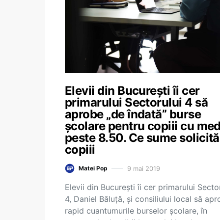
Elevii din București îi cer
primarului Sectorului 4 să
aprobe „de îndată” burse
școlare pentru copiii cu med
peste 8.50. Ce sume solicită
copiii
9 mai 2019
Matei Pop
Elevii din București îi cer primarului Secto
4, Daniel Băluță, și consiliului local să ap
rapid cuantumurile burselor școlare, în