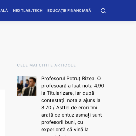
OALĂ
NEXTLAB.TECH
EDUCAȚIE FINANCIARĂ
CELE MAI CITITE ARTICOLE
Profesorul Petruț Rizea: O
profesoară a luat nota 4.90
la Titularizare, iar după
contestații nota a ajuns la
8.70 / Astfel de erori îmi
arată ce entuziasmați sunt
profesorii buni, cu
experiență să vină la