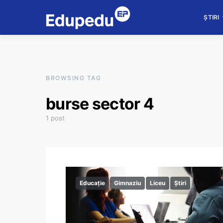
ȘTIRI
BROWSING TAG
burse sector 4
1 post
Educație
Gimnaziu
Liceu
Știri