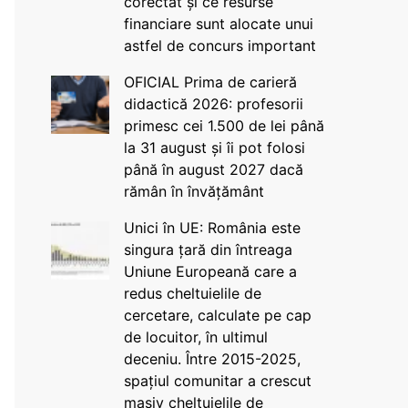
corectat și ce resurse
financiare sunt alocate unui
astfel de concurs important
OFICIAL Prima de carieră
didactică 2026: profesorii
primesc cei 1.500 de lei până
la 31 august și îi pot folosi
până în august 2027 dacă
rămân în învățământ
Unici în UE: România este
singura țară din întreaga
Uniune Europeană care a
redus cheltuielile de
cercetare, calculate pe cap
de locuitor, în ultimul
deceniu. Între 2015-2025,
spațiul comunitar a crescut
masiv cheltuielile de