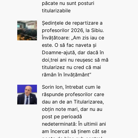
păcate nu sunt posturi
titularizabile
Ședințele de repartizare a
profesorilor 2026, la Sibiu.
Învățătoare: „Am zis iau ce
este. O să fac naveta și
Doamne-ajută, dar dacă în
doi,trei ani nu reușesc să mă
titularizez nu cred că mai
rămân în învățământ”
Sorin Ion, întrebat cum le
răspunde profesorilor care
dau an de an Titularizarea,
obțin note mari, dar nu au
post pe perioadă
nedeterminată: În ultimii ani
am încercat să ținem cât se