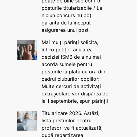
poate de bine sub control
posturile titularizabile / La
niciun concurs nu poți
garanta de la început
asigurarea unui post
Mai mulți părinți solicită,
într-o petiție, anularea
deciziei ISMB de a nu mai
acorda sumele pentru
posturile la plata cu ora din
cadrul cluburilor copiilor:
Multe cercuri de activități
extrașcolare vor dispărea de
la 1 septembrie, spun părinții
Titularizare 2026. Astăzi,
lista posturilor pentru
profesori va fi actualizată,
după repartizarea