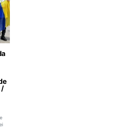
da
 de
 /
pe
ei