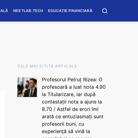
OALĂ
NEXTLAB.TECH
EDUCAȚIE FINANCIARĂ
CELE MAI CITITE ARTICOLE
Profesorul Petruț Rizea: O
profesoară a luat nota 4.90
la Titularizare, iar după
contestații nota a ajuns la
8.70 / Astfel de erori îmi
arată ce entuziasmați sunt
profesorii buni, cu
experiență să vină la