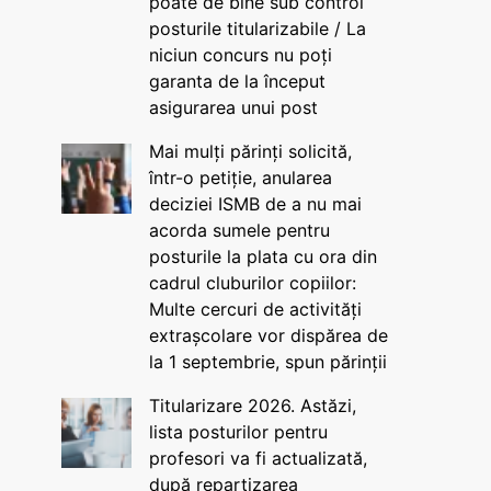
poate de bine sub control
posturile titularizabile / La
niciun concurs nu poți
garanta de la început
asigurarea unui post
Mai mulți părinți solicită,
într-o petiție, anularea
deciziei ISMB de a nu mai
acorda sumele pentru
posturile la plata cu ora din
cadrul cluburilor copiilor:
Multe cercuri de activități
extrașcolare vor dispărea de
la 1 septembrie, spun părinții
Titularizare 2026. Astăzi,
lista posturilor pentru
profesori va fi actualizată,
după repartizarea