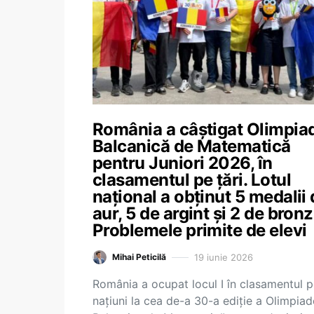
România a câștigat Olimpia
Balcanică de Matematică
pentru Juniori 2026, în
clasamentul pe țări. Lotul
național a obținut 5 medalii
aur, 5 de argint și 2 de bronz
Problemele primite de elevi
19 iunie 2026
Mihai Peticilă
România a ocupat locul I în clasamentul 
națiuni la cea de-a 30-a ediție a Olimpiad