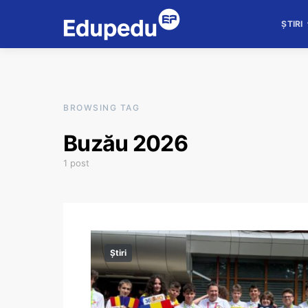
ȘTIRI
BROWSING TAG
Buzău 2026
1 post
Știri