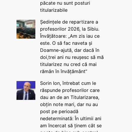
păcate nu sunt posturi
titularizabile
Ședințele de repartizare a
profesorilor 2026, la Sibiu.
Învățătoare: „Am zis iau ce
este. O să fac naveta și
Doamne-ajută, dar dacă în
doi,trei ani nu reușesc să mă
titularizez nu cred că mai
rămân în învățământ”
Sorin Ion, întrebat cum le
răspunde profesorilor care
dau an de an Titularizarea,
obțin note mari, dar nu au
post pe perioadă
nedeterminată: În ultimii ani
am încercat să ținem cât se