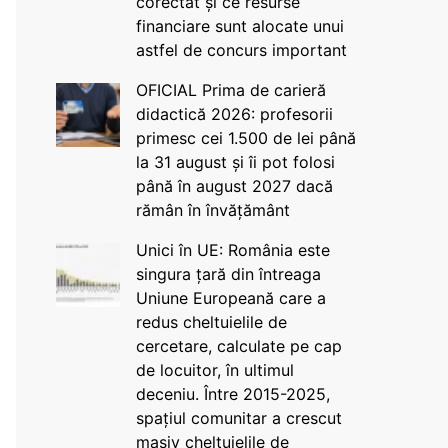
corectat și ce resurse
financiare sunt alocate unui
astfel de concurs important
OFICIAL Prima de carieră
didactică 2026: profesorii
primesc cei 1.500 de lei până
la 31 august și îi pot folosi
până în august 2027 dacă
rămân în învățământ
Unici în UE: România este
singura țară din întreaga
Uniune Europeană care a
redus cheltuielile de
cercetare, calculate pe cap
de locuitor, în ultimul
deceniu. Între 2015-2025,
spațiul comunitar a crescut
masiv cheltuielile de