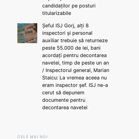
candidaților pe posturi
titularizabile
Șeful ISJ Gorj, alți 8
inspectori și personal
auxiliar trebuie să returneze
peste 55.000 de lei, bani
acordați pentru decontarea
navetei, timp de peste un an
/ Inspectorul general, Marian
Staicu: La vremea aceea nu
eram inspector șef. ISJ ne-a
cerut să depunem
documente pentru
decontarea navetei
CELE MAI NOI