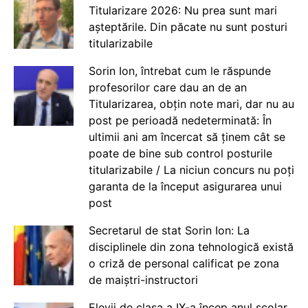
Titularizare 2026: Nu prea sunt mari
așteptările. Din păcate nu sunt posturi
titularizabile
Sorin Ion, întrebat cum le răspunde
profesorilor care dau an de an
Titularizarea, obțin note mari, dar nu au
post pe perioadă nedeterminată: În
ultimii ani am încercat să ținem cât se
poate de bine sub control posturile
titularizabile / La niciun concurs nu poți
garanta de la început asigurarea unui
post
Secretarul de stat Sorin Ion: La
disciplinele din zona tehnologică există
o criză de personal calificat pe zona
de maiștri-instructori
Elevii de clasa a IX-a încep anul școlar