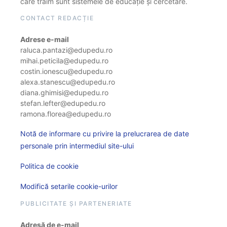
care trăim sunt sistemele de educație și cercetare.
CONTACT REDACȚIE
Adrese e-mail
raluca.pantazi@edupedu.ro
mihai.peticila@edupedu.ro
costin.ionescu@edupedu.ro
alexa.stanescu@edupedu.ro
diana.ghimisi@edupedu.ro
stefan.lefter@edupedu.ro
ramona.florea@edupedu.ro
Notă de informare cu privire la prelucrarea de date
personale prin intermediul site-ului
Politica de cookie
Modifică setarile cookie-urilor
PUBLICITATE ȘI PARTENERIATE
Adresă de e-mail