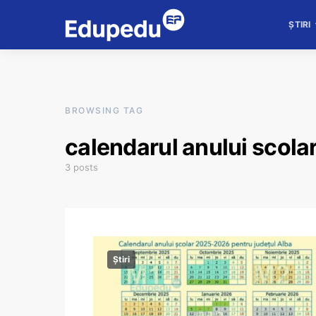
ȘTIRI
BROWSING TAG
calendarul anului scol
3 posts
Știri