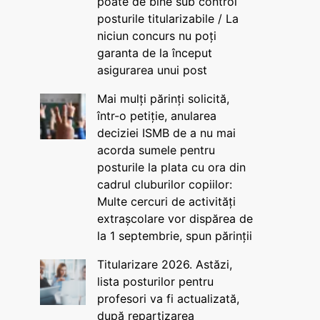
poate de bine sub control
posturile titularizabile / La
niciun concurs nu poți
garanta de la început
asigurarea unui post
Mai mulți părinți solicită,
într-o petiție, anularea
deciziei ISMB de a nu mai
acorda sumele pentru
posturile la plata cu ora din
cadrul cluburilor copiilor:
Multe cercuri de activități
extrașcolare vor dispărea de
la 1 septembrie, spun părinții
Titularizare 2026. Astăzi,
lista posturilor pentru
profesori va fi actualizată,
după repartizarea