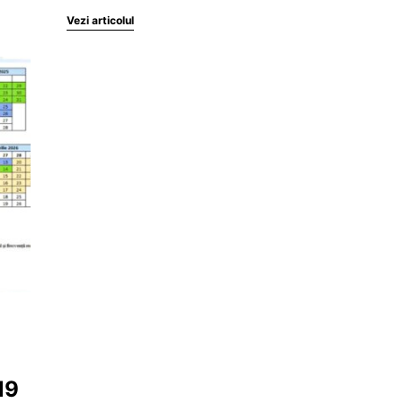
Vezi articolul
8
19