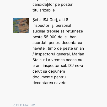
candidaților pe posturi
titularizabile
Șeful ISJ Gorj, alți 8
inspectori și personal
auxiliar trebuie să returneze
peste 55.000 de lei, bani
acordați pentru decontarea
navetei, timp de peste un an
/ Inspectorul general, Marian
Staicu: La vremea aceea nu
eram inspector șef. ISJ ne-a
cerut să depunem
documente pentru
decontarea navetei
CELE MAI NOI