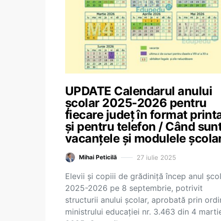
UPDATE Calendarul anului
școlar 2025-2026 pentru
fiecare județ în format printa
și pentru telefon / Când sun
vacanțele și modulele școla
27 iulie 2025
Mihai Peticilă
Elevii și copiii de grădiniță încep anul șco
2025-2026 pe 8 septembrie, potrivit
structurii anului școlar, aprobată prin ordi
ministrului educației nr. 3.463 din 4 marti