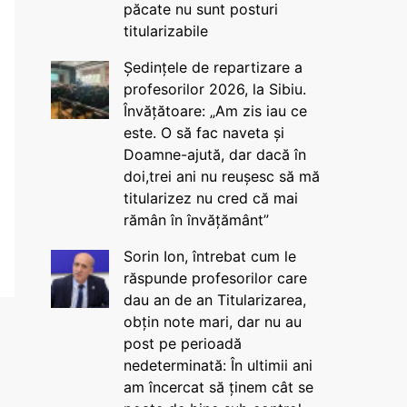
păcate nu sunt posturi
titularizabile
Ședințele de repartizare a
profesorilor 2026, la Sibiu.
Învățătoare: „Am zis iau ce
este. O să fac naveta și
Doamne-ajută, dar dacă în
doi,trei ani nu reușesc să mă
titularizez nu cred că mai
rămân în învățământ”
Sorin Ion, întrebat cum le
răspunde profesorilor care
dau an de an Titularizarea,
obțin note mari, dar nu au
post pe perioadă
nedeterminată: În ultimii ani
am încercat să ținem cât se