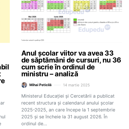
Anul școlar viitor va avea 33
de săptămâni de cursuri, nu 36
bil
cum scrie în ordinul de
t
ministru – analiză
re
14 martie 2025
Mihai Peticilă
Ministerul Educației și Cercetării a publicat
lar
recent structura și calendarul anului școlar
2025-2025, an care începe la 1 septembrie
nul
2025 și se încheie la 31 august 2026. În
e
ordinul de…