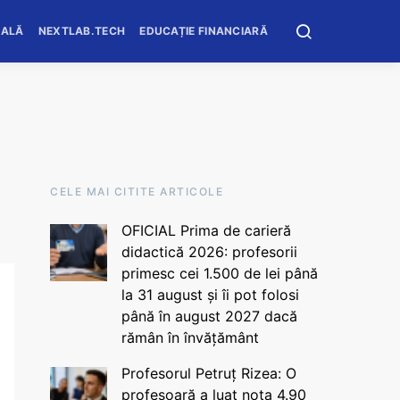
OALĂ
NEXTLAB.TECH
EDUCAȚIE FINANCIARĂ
CELE MAI CITITE ARTICOLE
OFICIAL Prima de carieră
didactică 2026: profesorii
primesc cei 1.500 de lei până
la 31 august și îi pot folosi
până în august 2027 dacă
rămân în învățământ
Profesorul Petruț Rizea: O
profesoară a luat nota 4.90