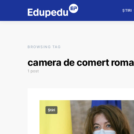
ȘTIRI
BROWSING TAG
camera de comert rom
1 post
Știri