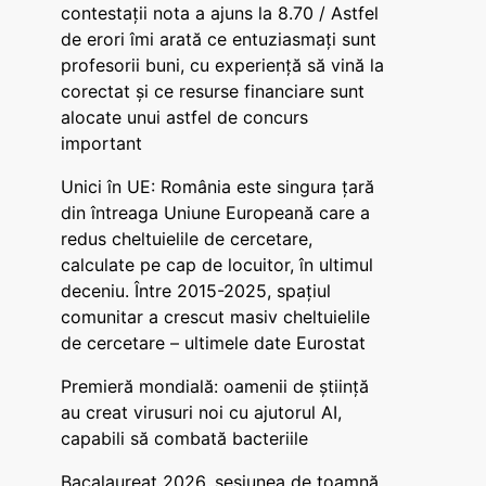
contestații nota a ajuns la 8.70 / Astfel
de erori îmi arată ce entuziasmați sunt
profesorii buni, cu experiență să vină la
corectat și ce resurse financiare sunt
alocate unui astfel de concurs
important
Unici în UE: România este singura țară
din întreaga Uniune Europeană care a
redus cheltuielile de cercetare,
calculate pe cap de locuitor, în ultimul
deceniu. Între 2015-2025, spațiul
comunitar a crescut masiv cheltuielile
de cercetare – ultimele date Eurostat
Premieră mondială: oamenii de știință
au creat virusuri noi cu ajutorul AI,
capabili să combată bacteriile
Bacalaureat 2026, sesiunea de toamnă.