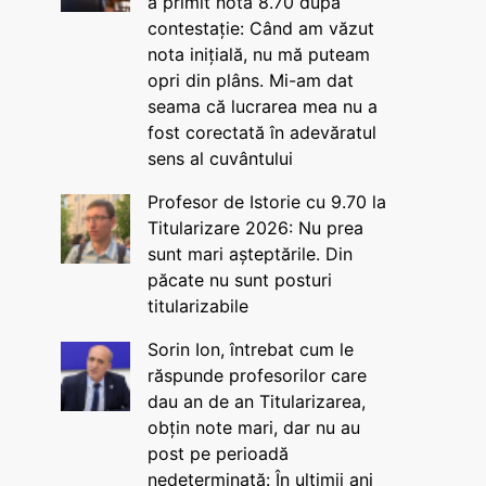
a primit nota 8.70 după
contestație: Când am văzut
nota inițială, nu mă puteam
opri din plâns. Mi-am dat
seama că lucrarea mea nu a
fost corectată în adevăratul
sens al cuvântului
Profesor de Istorie cu 9.70 la
Titularizare 2026: Nu prea
sunt mari așteptările. Din
păcate nu sunt posturi
titularizabile
Sorin Ion, întrebat cum le
răspunde profesorilor care
dau an de an Titularizarea,
obțin note mari, dar nu au
post pe perioadă
nedeterminată: În ultimii ani