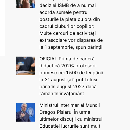
deciziei ISMB de a nu mai
acorda sumele pentru
posturile la plata cu ora din
cadrul cluburilor copiilor:
Multe cercuri de activități
extrașcolare vor dispărea de
la 1 septembrie, spun părinții
OFICIAL Prima de carieră
didactică 2026: profesorii
primesc cei 1.500 de lei până
la 31 august și îi pot folosi
până în august 2027 dacă
rămân în învățământ
Ministrul interimar al Muncii
Dragos Pîslaru: În urma
ultimelor discuții cu ministrul
Educației lucrurile sunt mult