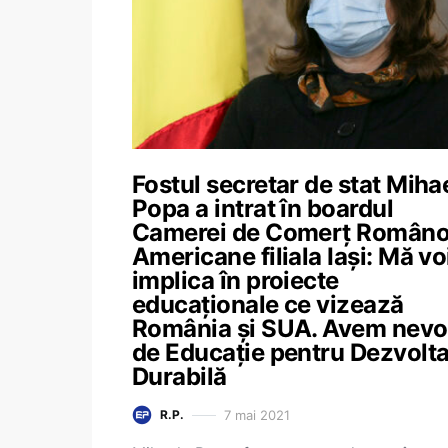
Fostul secretar de stat Miha
Popa a intrat în boardul
Camerei de Comerț Româno
Americane filiala Iași: Mă vo
implica în proiecte
educaționale ce vizează
România și SUA. Avem nevo
de Educație pentru Dezvolta
Durabilă
7 mai 2021
R.P.