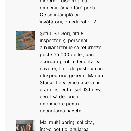
directorii disperați că
oamenii rămân fără posturi.
Ce se întâmplă cu
învățătorii, cu educatorii?
Șeful ISJ Gorj, alți 8
inspectori și personal
auxiliar trebuie să returneze
peste 55.000 de lei, bani
acordați pentru decontarea
navetei, timp de peste un an
/ Inspectorul general, Marian
Staicu: La vremea aceea nu
eram inspector șef. ISJ ne-a
cerut să depunem
documente pentru
decontarea navetei
Mai mulți părinți solicită,
într-o petiție, anularea