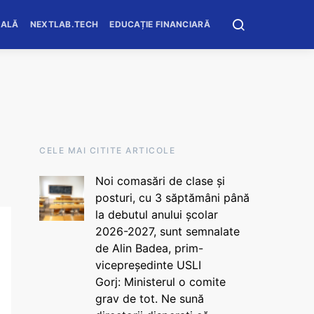
OALĂ
NEXTLAB.TECH
EDUCAȚIE FINANCIARĂ
CELE MAI CITITE ARTICOLE
Noi comasări de clase și
posturi, cu 3 săptămâni până
la debutul anului școlar
2026-2027, sunt semnalate
de Alin Badea, prim-
vicepreședinte USLI
Gorj: Ministerul o comite
grav de tot. Ne sună