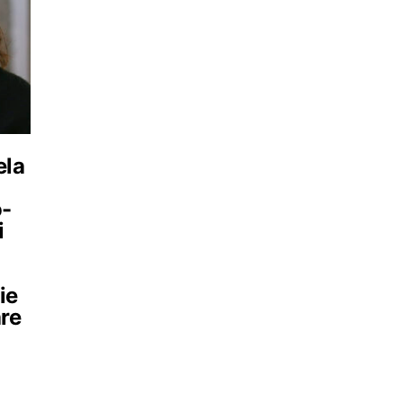
ela
-
i
ie
re