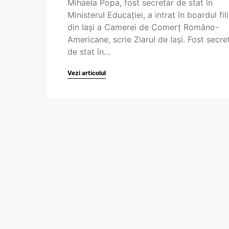
Mihaela Popa, fost secretar de stat în
Ministerul Educației, a intrat în boardul fili
din Iași a Camerei de Comerț Româno-
Americane, scrie Ziarul de Iași. Fost secre
de stat în…
Vezi articolul