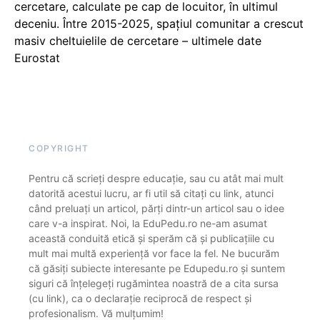
cercetare, calculate pe cap de locuitor, în ultimul
deceniu. Între 2015-2025, spațiul comunitar a crescut
masiv cheltuielile de cercetare – ultimele date
Eurostat
COPYRIGHT
Pentru că scrieți despre educație, sau cu atât mai mult
datorită acestui lucru, ar fi util să citați cu link, atunci
când preluați un articol, părți dintr-un articol sau o idee
care v-a inspirat. Noi, la EduPedu.ro ne-am asumat
această conduită etică și sperăm că și publicațiile cu
mult mai multă experiență vor face la fel. Ne bucurăm
că găsiți subiecte interesante pe Edupedu.ro și suntem
siguri că înțelegeți rugămintea noastră de a cita sursa
(cu link), ca o declarație reciprocă de respect și
profesionalism. Vă mulțumim!