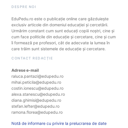
DESPRE NOI
EduPedu.ro este o publicație online care găzduiește
exclusiv articole din domeniul educației și cercetării.
Urmărim constant cum sunt educați copiii noștri, cine și
cum face politicile din educație și cercetare, cine și cum
îi formează pe profesori, cât de adecvate la lumea în
care trăim sunt sistemele de educație și cercetare.
CONTACT REDACȚIE
Adrese e-mail
raluca.pantazi@edupedu.ro
mihai.peticila@edupedu.ro
costin.ionescu@edupedu.ro
alexa.stanescu@edupedu.ro
diana.ghimisi@edupedu.ro
stefan.lefter@edupedu.ro
ramona.florea@edupedu.ro
Notă de informare cu privire la prelucrarea de date