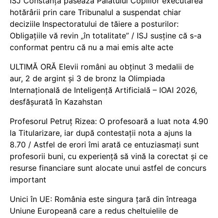
ISJ Constanța pasează Palatului Copiilor executarea
hotărârii prin care Tribunalul a suspendat chiar
deciziile Inspectoratului de tăiere a posturilor:
Obligațiile vă revin „în totalitate” / ISJ susține că s-a
conformat pentru că nu a mai emis alte acte
ULTIMĂ ORĂ Elevii români au obținut 3 medalii de
aur, 2 de argint și 3 de bronz la Olimpiada
Internațională de Inteligență Artificială – IOAI 2026,
desfășurată în Kazahstan
Profesorul Petruț Rizea: O profesoară a luat nota 4.90
la Titularizare, iar după contestații nota a ajuns la
8.70 / Astfel de erori îmi arată ce entuziasmați sunt
profesorii buni, cu experiență să vină la corectat și ce
resurse financiare sunt alocate unui astfel de concurs
important
Unici în UE: România este singura țară din întreaga
Uniune Europeană care a redus cheltuielile de