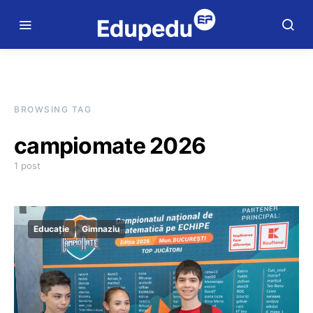
BROWSING TAG
campiomate 2026
1 post
Educație
Gimnaziu