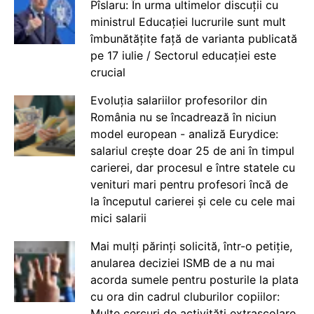
Pîslaru: În urma ultimelor discuții cu
ministrul Educației lucrurile sunt mult
îmbunătățite față de varianta publicată
pe 17 iulie / Sectorul educației este
crucial
Evoluția salariilor profesorilor din
România nu se încadrează în niciun
model european - analiză Eurydice:
salariul crește doar 25 de ani în timpul
carierei, dar procesul e între statele cu
venituri mari pentru profesori încă de
la începutul carierei și cele cu cele mai
mici salarii
Mai mulți părinți solicită, într-o petiție,
anularea deciziei ISMB de a nu mai
acorda sumele pentru posturile la plata
cu ora din cadrul cluburilor copiilor:
Multe cercuri de activități extrașcolare