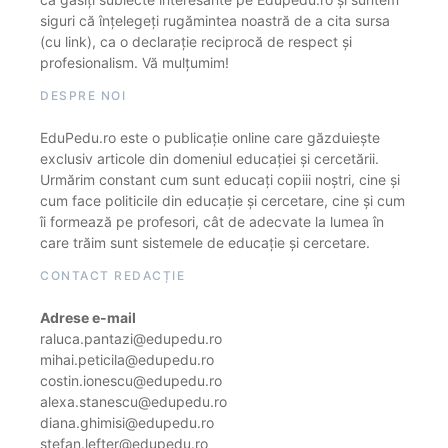
siguri că înțelegeți rugămintea noastră de a cita sursa
(cu link), ca o declarație reciprocă de respect și
profesionalism. Vă mulțumim!
DESPRE NOI
EduPedu.ro este o publicație online care găzduiește
exclusiv articole din domeniul educației și cercetării.
Urmărim constant cum sunt educați copiii noștri, cine și
cum face politicile din educație și cercetare, cine și cum
îi formează pe profesori, cât de adecvate la lumea în
care trăim sunt sistemele de educație și cercetare.
CONTACT REDACȚIE
Adrese e-mail
raluca.pantazi@edupedu.ro
mihai.peticila@edupedu.ro
costin.ionescu@edupedu.ro
alexa.stanescu@edupedu.ro
diana.ghimisi@edupedu.ro
stefan.lefter@edupedu.ro