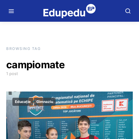
BROWSING TAG
campiomate
1 post
Educație
Gimnaziu