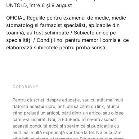
UNTOLD, între 6 și 9 august
OFICIAL Regulile pentru examenul de medic, medic
stomatolog și farmacist specialist, aplicabile din
toamnă, au fost schimbate / Subiecte unice pe
specialități / Condiții noi pentru membrii comisiei ce
elaborează subiectele pentru proba scrisă
COPYRIGHT
Pentru că scrieți despre educație, sau cu atât mai mult
datorită acestui lucru, ar fi util să citați cu link, atunci
când preluați un articol, părți dintr-un articol sau o idee
care v-a inspirat. Noi, la EduPedu.ro ne-am asumat
această conduită etică și sperăm că și publicațiile cu
mult mai multă experiență vor face la fel. Ne bucurăm
că găsiți subiecte interesante pe Edupedu.ro și suntem