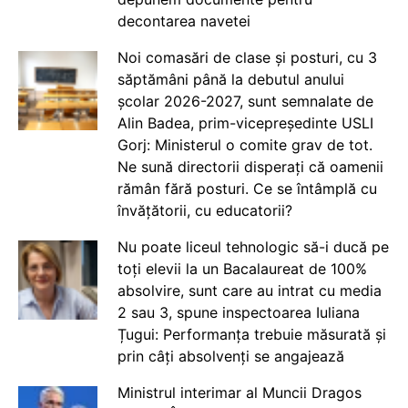
decontarea navetei
Noi comasări de clase și posturi, cu 3
săptămâni până la debutul anului
școlar 2026-2027, sunt semnalate de
Alin Badea, prim-vicepreședinte USLI
Gorj: Ministerul o comite grav de tot.
Ne sună directorii disperați că oamenii
rămân fără posturi. Ce se întâmplă cu
învățătorii, cu educatorii?
Nu poate liceul tehnologic să-i ducă pe
toți elevii la un Bacalaureat de 100%
absolvire, sunt care au intrat cu media
2 sau 3, spune inspectoarea Iuliana
Țugui: Performanța trebuie măsurată și
prin câți absolvenți se angajează
Ministrul interimar al Muncii Dragos