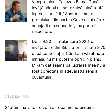
Vicepremierul Tanczos Barna: Dacă
învățământul nu se rezolvă, pică toată
legea salarizării / Sunt mai multe
promisiuni din partea Guvernului către
angajații din educație și nu par a fi
respectate
De la 4.90 la Titularizare 2026, o
învățătoare din Sibiu a primit nota 8.70
după contestație: Când am văzut nota
inițială, nu mă puteam opri din plâns.
Mi-am dat seama că lucrarea mea nu a
fost corectată în adevăratul sens al
cuvântului
CELE MAI NOI
Săptămâna viitoare vom aproba memorandumul