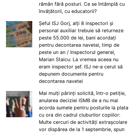
rămân fără posturi. Ce se întâmplă cu
învățătorii, cu educatorii?
Șeful ISJ Gorj, alți 8 inspectori și
personal auxiliar trebuie să returneze
peste 55.000 de lei, bani acordați
pentru decontarea navetei, timp de
peste un an / Inspectorul general,
Marian Staicu: La vremea aceea nu
eram inspector șef. ISJ ne-a cerut să
depunem documente pentru
decontarea navetei
Mai mulți părinți solicită, într-o petiție,
anularea deciziei ISMB de a nu mai
acorda sumele pentru posturile la plata
cu ora din cadrul cluburilor copiilor:
Multe cercuri de activități extrașcolare
vor dispărea de la 1 septembrie, spun