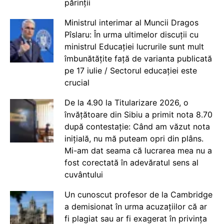
părinții
Ministrul interimar al Muncii Dragos
Pîslaru: În urma ultimelor discuții cu
ministrul Educației lucrurile sunt mult
îmbunătățite față de varianta publicată
pe 17 iulie / Sectorul educației este
crucial
De la 4.90 la Titularizare 2026, o
învățătoare din Sibiu a primit nota 8.70
după contestație: Când am văzut nota
inițială, nu mă puteam opri din plâns.
Mi-am dat seama că lucrarea mea nu a
fost corectată în adevăratul sens al
cuvântului
Un cunoscut profesor de la Cambridge
a demisionat în urma acuzațiilor că ar
fi plagiat sau ar fi exagerat în privința