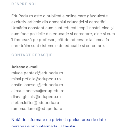
DESPRE NOI
EduPedu.ro este o publicație online care găzduiește
exclusiv articole din domeniul educației și cercetării.
Urmărim constant cum sunt educați copiii noștri, cine și
cum face politicile din educație și cercetare, cine și cum
îi formează pe profesori, cât de adecvate la lumea în
care trăim sunt sistemele de educație și cercetare.
CONTACT REDACȚIE
Adrese e-mail
raluca.pantazi@edupedu.ro
mihai.peticila@edupedu.ro
costin.ionescu@edupedu.ro
alexa.stanescu@edupedu.ro
diana.ghimisi@edupedu.ro
stefan.lefter@edupedu.ro
ramona.florea@edupedu.ro
Notă de informare cu privire la prelucrarea de date
personale prin intermediul site-ului